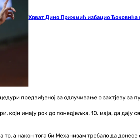
Тенис
Хрват Дино Прижмић избацио Ђоковића 
роцедури предвиђеној за одлучивање о захтјеву за 
, који имају рок до понедјељка, 10. маја, да дају с
 на то, а након тога би Механизам требало да донес