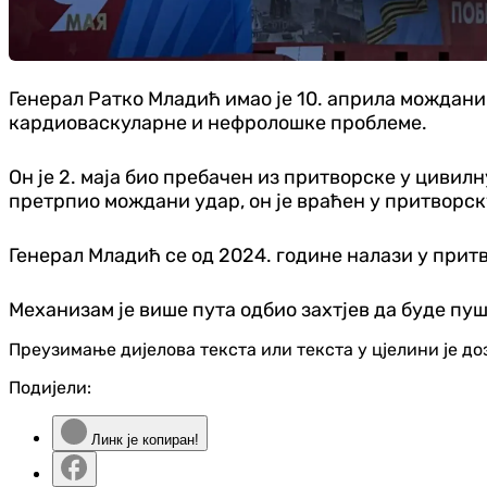
Генерал Ратко Младић имао је 10. априла мождани
кардиоваскуларне и нефролошке проблеме.
Он је 2. маја био пребачен из притворске у цивил
претрпио мождани удар, он је враћен у притворск
Генерал Младић се од 2024. године налази у притв
Механизам је више пута одбио захтјев да буде пу
Преузимање дијелова текста или текста у цјелини је д
Подијели:
Линк је копиран!