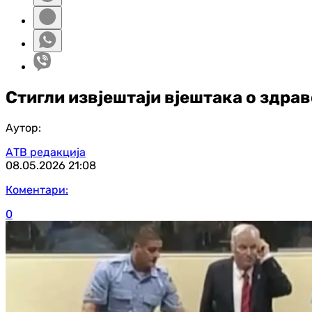
Стигли извјештаји вјештака о здра
Аутор:
АТВ редакција
08.05.2026
21:08
Коментари:
0