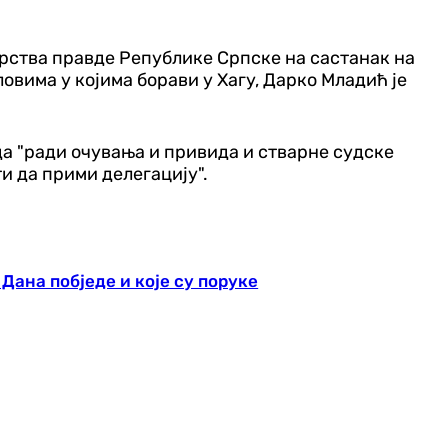
рства правде Републике Српске на састанак на
овима у којима борави у Хагу, Дарко Младић је
да "ради очувања и привида и стварне судске
и да прими делегацију".
Дана побједе и које су поруке