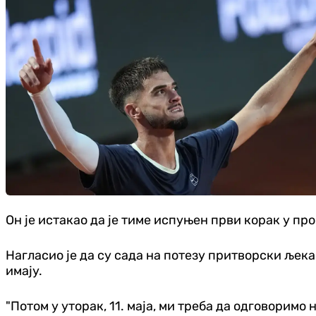
Он је истакао да је тиме испуњен први корак у п
Нагласио је да су сада на потезу притворски љекари
имају.
"Потом у уторак, 11. маја, ми треба да одговоримо