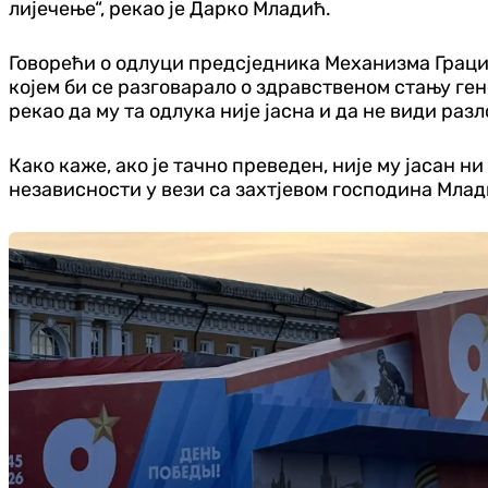
лијечење“, рекао је Дарко Младић.
Говорећи о одлуци предсједника Механизма Граци
којем би се разговарало о здравственом стању ген
рекао да му та одлука није јасна и да не види разло
Како каже, ако је тачно преведен, није му јасан
независности у вези са захтјевом господина Млад