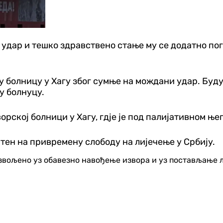
 удар и тешко здравствено стање му се додатно по
ну болницу у Хагу због сумње на мождани удар. Буд
у болнуцу.
орској болници у Хагу, гдје је под палијативном ње
штен на привремену слободу на лијечење у Србију.
озвољено уз обавезно навођење извора и уз постављање 