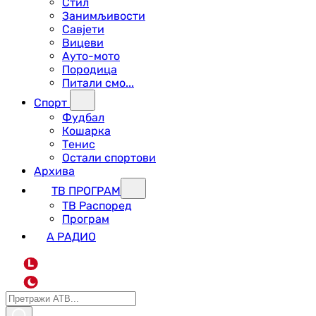
Стил
Занимљивости
Савјети
Вицеви
Ауто-мото
Породица
Питали смо...
Спорт
Фудбал
Кошарка
Тенис
Остали спортови
Архива
ТВ ПРОГРАМ
ТВ Распоред
Програм
А РАДИО
L