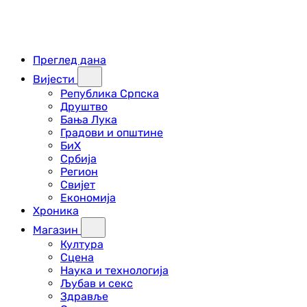
Преглед дана
Вијести
Република Српска
Друштво
Бања Лука
Градови и општине
БиХ
Србија
Регион
Свијет
Економија
Хроника
Магазин
Култура
Сцена
Наука и технологија
Љубав и секс
Здравље