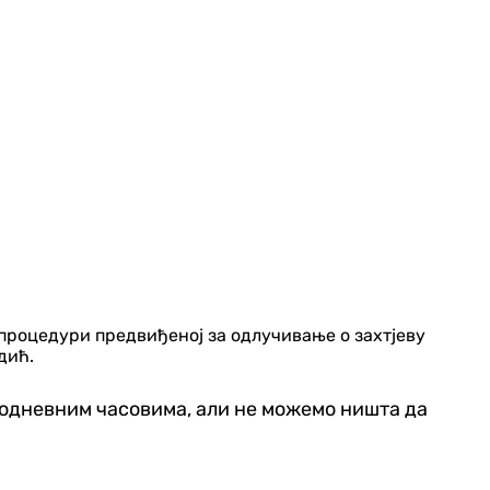
 процедури предвиђеној за одлучивање о захтјеву
дић.
оподневним часовима, али не можемо ништа да