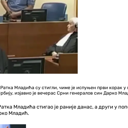
 Ратка Младића су стигли, чиме је испуњен први корак у
рбију, изјавио је вечерас Срни генералов син Дарко Мла
Ратка Младића стигао је раније данас, а други у п
арко Младић.