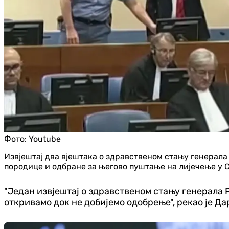
Фото:
Youtube
Извјештај два вјештака о здравственом стању генерала
породице и одбране за његово пуштање на лијечење у С
"Један извјештај о здравственом стању генерала 
откривамо док не добијемо одобрење", рекао је Д