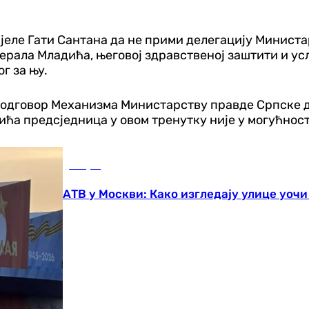
јеле Гати Сантана да не прими делегацију Министа
ерала Младића, његовој здравственој заштити и усл
г за њу.
 ни одговор Механизма Министарству правде Српске 
ића предсједница у овом тренутку није у могућност
Свијет
АТВ у Москви: Како изгледају улице уочи 