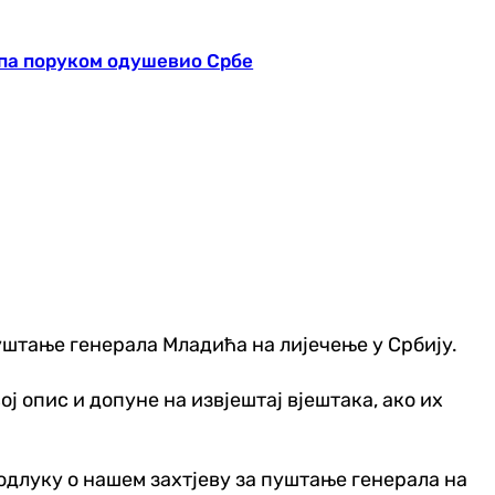
па поруком одушевио Србе
пуштање генерала Младића на лијечење у Србију.
вој опис и допуне на извјештај вјештака, ако их
е одлуку о нашем захтјеву за пуштање генерала на