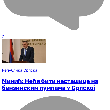
7
Република Српска
Минић: Неће бити несташице на
бензинским пумпама у Српској