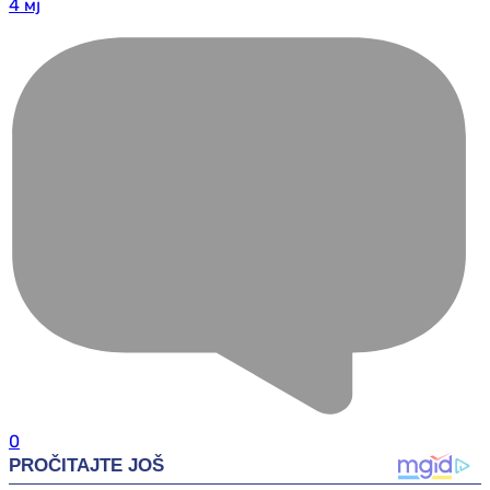
4 мј
0