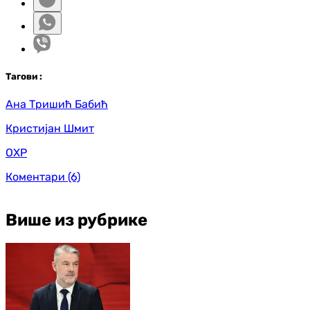
Таг
ови
:
Ана Тришић Бабић
Кристијан Шмит
ОХР
Коментари
(6)
Више из рубрике