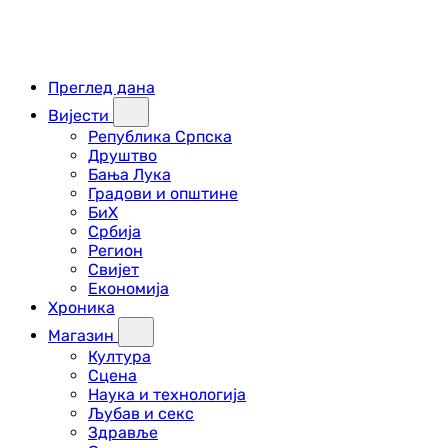
Преглед дана
Вијести
Република Српска
Друштво
Бања Лука
Градови и општине
БиХ
Србија
Регион
Свијет
Економија
Хроника
Магазин
Култура
Сцена
Наука и технологија
Љубав и секс
Здравље