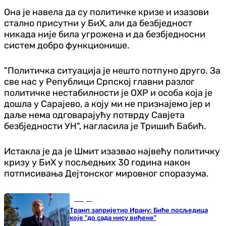
Она је навела да су политичке кризе и изазови
стално присутни у БиХ, али да безбједност
никада није била угрожена и да безбједносни
систем добро функционише.
"Политичка ситуација је нешто потпуно друго. За
све нас у Републици Српској главни разлог
политичке нестабилности је ОХР и особа која је
дошла у Сарајево, а коју ми не признајемо јер и
даље нема одговарајућу потврду Савјета
безбједности УН", нагласила је Тришић Бабић.
Истакла је да је Шмит изазвао највећу политичку
кризу у БиХ у посљедњих 30 година након
потписивања Дејтонског мировног споразума.
Свијет
Трамп запријетио Ирану: Биће посљедица
које "до сада нису виђене"