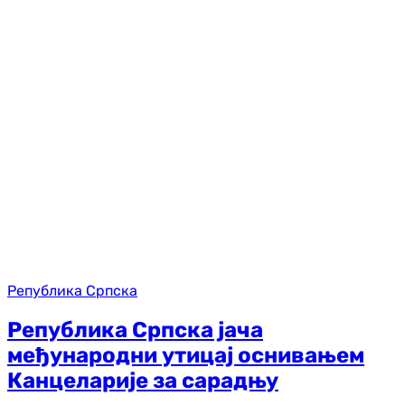
Република Српска
Република Српска јача
међународни утицај оснивањем
Канцеларије за сарадњу