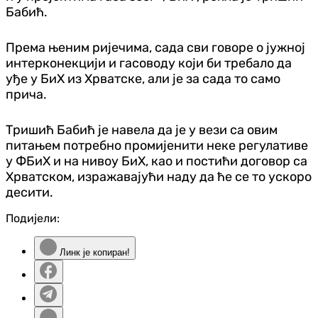
Бабић.
Према њеним ријечима, сада сви говоре о јужној
интерконекцији и гасоводу који би требало да
уђе у БиХ из Хрватске, али је за сада то само
прича.
Тришић Бабић је навела да је у вези са овим
питањем потребно промијенити неке регулативе
у ФБиХ и на нивоу БиХ, као и постићи договор са
Хрватском, изражавајући наду да ће се то ускоро
десити.
Подијели:
Линк је копиран!