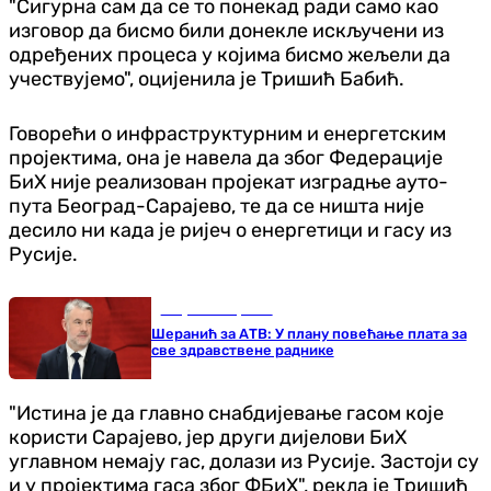
"Сигурна сам да се то понекад ради само као
изговор да бисмо били донекле искључени из
одређених процеса у којима бисмо жељели да
учествујемо", оцијенила је Тришић Бабић.
Говорећи о инфраструктурним и енергетским
пројектима, она је навела да због Федерације
БиХ није реализован пројекат изградње ауто-
пута Београд-Сарајево, те да се ништа није
десило ни када је ријеч о енергетици и гасу из
Русије.
Република Српска
Шеранић за АТВ: У плану повећање плата за
све здравствене раднике
"Истина је да главно снабдијевање гасом које
користи Сарајево, јер други дијелови БиХ
углавном немају гас, долази из Русије. Застоји су
и у пројектима гаса због ФБиХ", рекла је Тришић