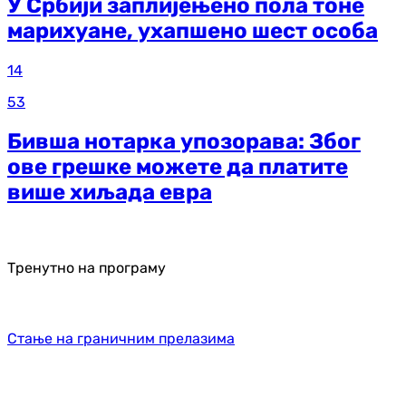
У Србији заплијењено пола тоне
марихуане, ухапшено шест особа
14
53
Бивша нотарка упозорава: Због
ове грешке можете да платите
више хиљада евра
Тренутно на програму
Стање на граничним прелазима