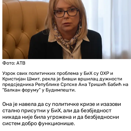
Фото:
АТВ
Узрок свих политичких проблема у БиХ су ОХР и
Кристијан Шмит, рекла је бивши вршилац дужности
предсједника Републике Српске Ана Тришић Бабић на
"Балкан форуму" у Будимпешти.
Она је навела да су политичке кризе и изазови
стално присутни у БиХ, али да безбједност
никада није била угрожена и да безбједносни
систем добро функционише.