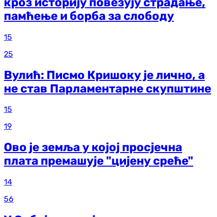
кроз историју повезују страдање,
памћење и борба за слободу
15
25
Вулић: Писмо Кришоку је лично, а
не став Парламентарне скупштине
15
19
Ово је земља у којој просјечна
плата премашује "цијену среће"
14
56