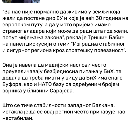
"За нас није нормално да живимо у земљи која
жели да постане дио ЕУ и која је већ 30 година на
европском путу, а да у исто вријеме имамо
страног владара који може да ради шта год жели,
попут мијењања закона", рекла је Тришић Бабић
на панел дискусији о теми "Изградња стабилног
и сигурног региона кроз стратешку повезаност".
Она је навела да медијски наслови често
преувеличавају безбједносна питања у БиХ, те
додала да треба имати у виду да БиХ има снаге
Еуфора, као и НАТО базу са одређеним бројем
војника у близини Сарајева.
Што се тиче стабилности западног Балкана,
истакла је да се овај регион често приказује као
нестабилан.