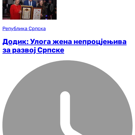
Република Српска
Додик: Улога жена непроцјењива
за развој Српске