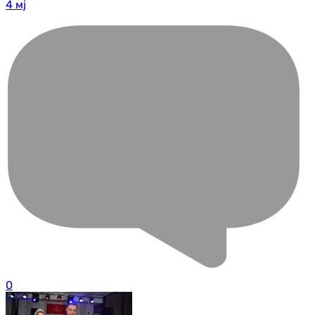
4 мј
0