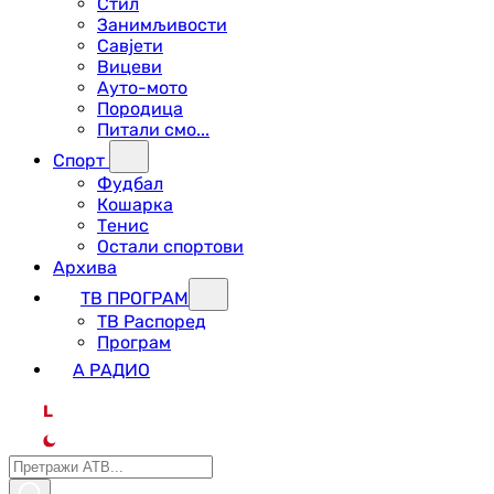
Стил
Занимљивости
Савјети
Вицеви
Ауто-мото
Породица
Питали смо...
Спорт
Фудбал
Кошарка
Тенис
Остали спортови
Архива
ТВ ПРОГРАМ
ТВ Распоред
Програм
А РАДИО
L