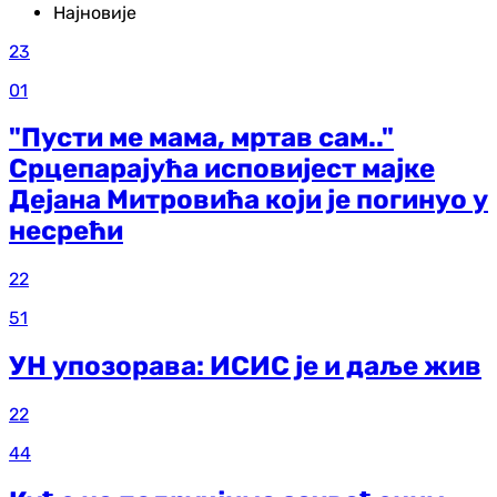
Најновије
23
01
"Пусти ме мама, мртав сам.."
Срцепарајућа исповијест мајке
Дејана Митровића који је погинуо у
несрећи
22
51
УН упозорава: ИСИС је и даље жив
22
44