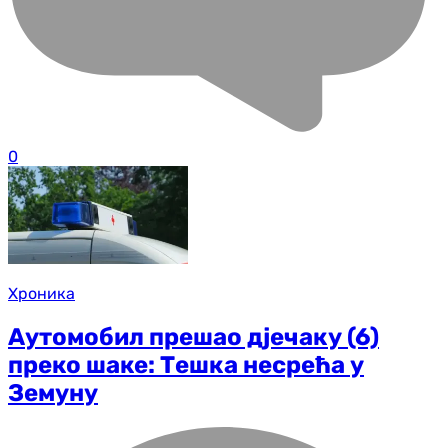
0
Хроника
Аутомобил прешао дјечаку (6)
преко шаке: Тешка несрећа у
Земуну