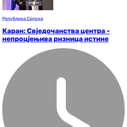
Република Српска
Каран: Свједочанства центра -
непроцјењива ризница истине