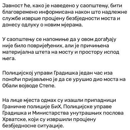
Јавност ће, како је наведено у саопштењу, бити
благовремено информисана након што надлежне
службе изврше процјену безбједности моста и
донесу одлуку о новим мјерама.
У саопштењу се напомиње да у овом догађају
није било повријеђених, али је причињена
материјална штета на мосту и простору испод
њега.
Полицијској управи Градишка један час иза
поноћи пријављено је да се урушио дио моста на
Обали војводе Степе.
На лице мјеста одмах су изашли припадници
Граничне полиције БиХ, Полицијске управе
Градишка и Министарства унутрашњих послова
Хрватске, који су извршили процјену
безбједносне ситуације.