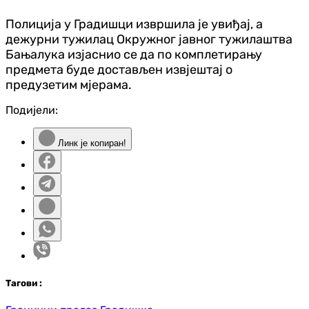
Полиција у Градишци извршила је увиђај, а
дежурни тужилац Окружног јавног тужилаштва
Бањалука изјаснио се да по комплетирању
предмета буде достављен извјештај о
предузетим мјерама.
Подијели:
Линк је копиран!
Таг
ови
: