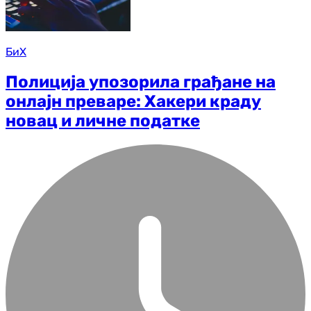
БиХ
Полиција упозорила грађане на
онлајн преваре: Хакери краду
новац и личне податке