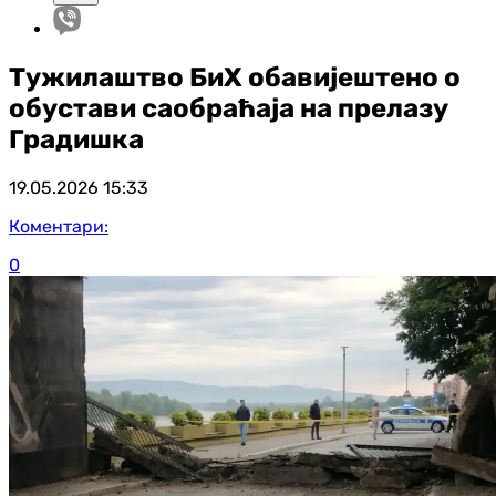
Тужилаштво БиХ обавијештено о
обустави саобраћаја на прелазу
Градишка
19.05.2026
15:33
Коментари:
0