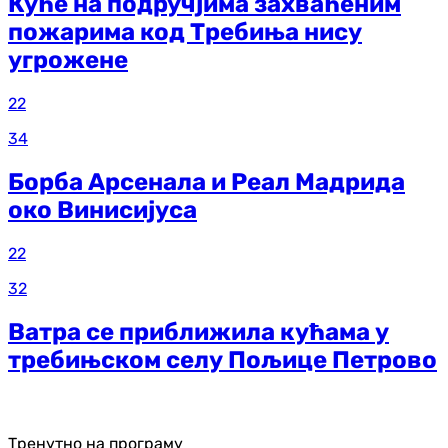
Куће на подручјима захваћеним
пожарима код Требиња нису
угрожене
22
34
Борба Арсенала и Реал Мадрида
око Винисијуса
22
32
Ватра се приближила кућама у
требињском селу Пољице Петрово
Тренутно на програму