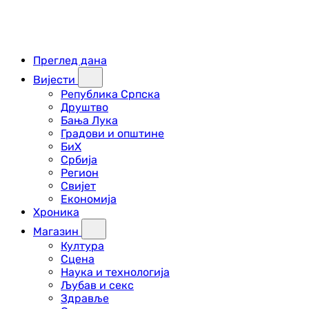
Преглед дана
Вијести
Република Српска
Друштво
Бања Лука
Градови и општине
БиХ
Србија
Регион
Свијет
Економија
Хроника
Магазин
Култура
Сцена
Наука и технологија
Љубав и секс
Здравље