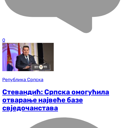
0
Република Српска
Стевандић: Српска омогућила
отварање највеће базе
свједочанстава