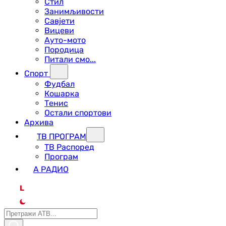
Стил
Занимљивости
Савјети
Вицеви
Ауто-мото
Породица
Питали смо...
Спорт
Фудбал
Кошарка
Тенис
Остали спортови
Архива
ТВ ПРОГРАМ
ТВ Распоред
Програм
А РАДИО
L