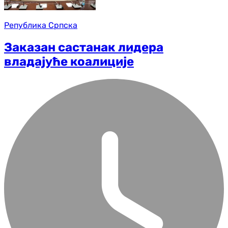
Република Српска
Заказан састанак лидера
владајуће коалиције