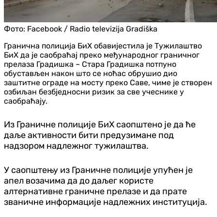
Фото:
Facebook / Radio televizija Gradiška
Гранична полиција БиХ обавијестила је Тужилаштво
БиХ да је саобраћај преко међународног граничног
прелаза Градишка – Стара Градишка потпуно
обустављен након што се ноћас обрушио дио
заштитне ограде на мосту преко Саве, чиме је створен
озбиљан безбједносни ризик за све учеснике у
саобраћају.
Из Граничне полиције БиХ саопштено је да ће
даље активности бити предузимане под
надзором надлежног тужилаштва.
У саопштењу из Граничне полиције упућен је
апел возачима да до даљег користе
алтернативне граничне прелазе и да прате
званичне информације надлежних институција.