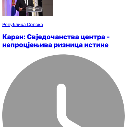
Република Српска
Каран: Свједочанства центра -
непроцјењива ризница истине