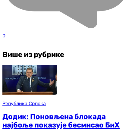
0
Више из рубрике
Република Српска
Додик: Поновљена блокада
најбоље показује бесмисао БиХ