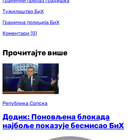
Гранични прелаз Градишка
Тужилаштво БиХ
Гранична полиција БиХ
Коментари
(0)
Прочитајте више
Република Српска
Додик: Поновљена блокада
најбоље показује бесмисао БиХ