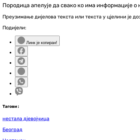
Породица апелује да свако ко има информације о н
Преузимање дијелова текста или текста у цјелини је д
Подијели:
Линк је копиран!
Таг
ови
:
нестала дјевојчица
Београд