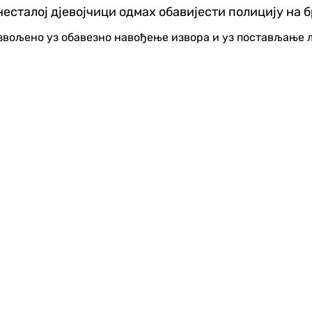
есталој дјевојчици одмах обавијести полицију на бр
озвољено уз обавезно навођење извора и уз постављање 