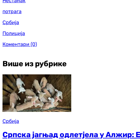
Нестанак
потрага
Србија
Полиција
Коментари
(0)
Више из рубрике
Србија
Српска јагњад одлетјела у Алжир: 