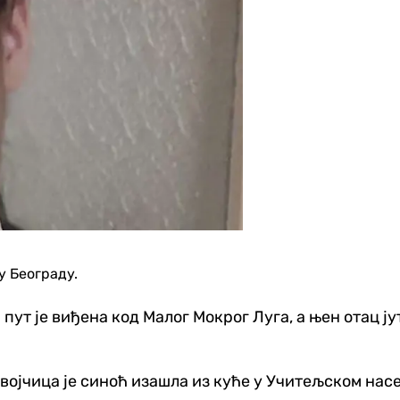
у Београду.
пут је виђена код Малог Мокрог Луга, а њен отац ју
јчица је синоћ изашла из куће у Учитељском насељу