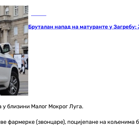
Регион
Бруталан напад на матуранте у Загребу:
а у близини Малог Мокрог Луга.
аве фармерке (звонцаре), поцијепане на кољенима би