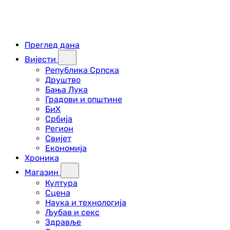
Преглед дана
Вијести
Република Српска
Друштво
Бања Лука
Градови и општине
БиХ
Србија
Регион
Свијет
Економија
Хроника
Магазин
Култура
Сцена
Наука и технологија
Љубав и секс
Здравље