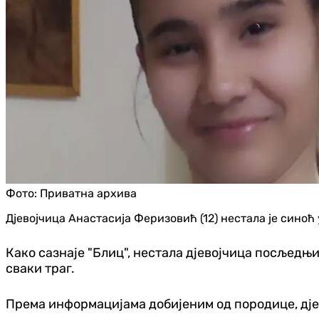
Фото:
Приватна архива
Дјевојчица Анастасија Феризовић (12) нестала је синоћ 
Како сазнаје "Блиц", нестала дјевојчица посљедњи 
сваки траг.
Према информацијама добијеним од породице, дјево