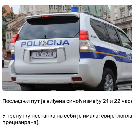
Посљедњи пут је виђена синоћ између 21 и 22 час
У тренутку нестанка на себи је имала: свијетлопл
прецизирана).