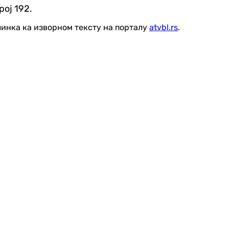
ој 192.
линка ка изворном тексту на порталу
atvbl.rs
.