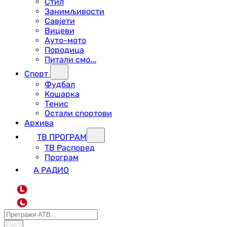
Стил
Занимљивости
Савјети
Вицеви
Ауто-мото
Породица
Питали смо...
Спорт
Фудбал
Кошарка
Тенис
Остали спортови
Архива
ТВ ПРОГРАМ
ТВ Распоред
Програм
А РАДИО
L