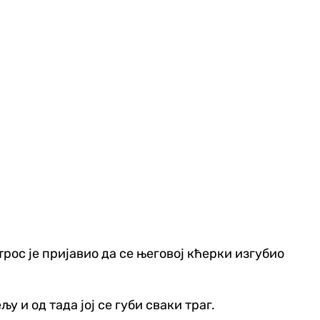
трос је пријавио да се његовој кћерки изгубио
 и од тада јој се губи сваки траг.