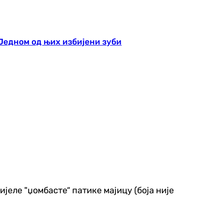
 Једном од њих избијени зуби
јеле "џомбасте“ патике мајицу (боја није