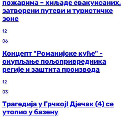
пожарима – хиљаде евакуисаних,
затворени путеви и туристичке
зоне
12
06
Концепт "Романијске куће" -
окупљање пољопривредника
регије и заштита производа
12
03
Трагедија у Грчкој! Дјечак (4) се
утопио у базену