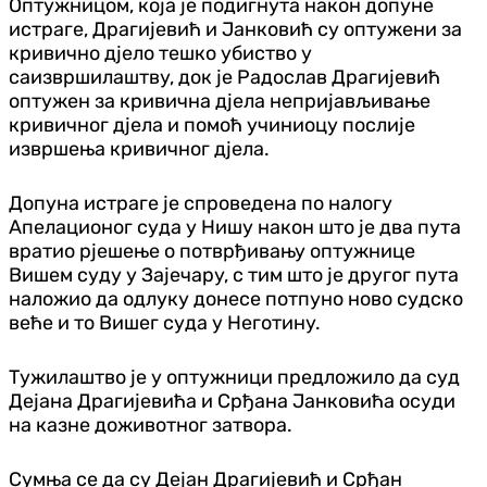
Оптужницом, која је подигнута након допуне
истраге, Драгијевић и Јанковић су оптужени за
кривично дјело тешко убиство у
саизвршилаштву, док је Радослав Драгијевић
оптужен за кривична дјела непријављивање
кривичног дјела и помоћ учиниоцу послије
извршења кривичног дјела.
Допуна истраге је спроведена по налогу
Апелационог суда у Нишу након што је два пута
вратио рјешење о потврђивању оптужнице
Вишем суду у Зајечару, с тим што је другог пута
наложио да одлуку донесе потпуно ново судско
веће и то Вишег суда у Неготину.
Тужилаштво је у оптужници предложило да суд
Дејана Драгијевића и Срђана Јанковића осуди
на казне доживотног затвора.
Сумња се да су Дејан Драгијевић и Срђан