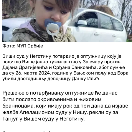
Фото:
МУП Србије
Виши суд у Неготину потврдио је оптужницу коју је
подигло Више јавно тужилаштво у Зајечару против
Дејана Драгијевића и Срђана Јанковића, због сумње
да су 26. марта 2024. године у Бањском пољу код Бора
убили двогодишњу девојчицу Данку Илић.
Рјешење о потврђивању оптужнице ће данас
бити послато окривљенима и њиховим
браниоцама, који имају рок од три дана да изјаве
жалбе Апелационом суду у Нишу, рекли су за
Танјуг у Вишем суду у Неготину.