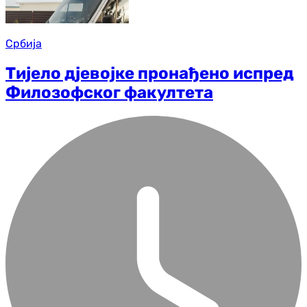
Србија
Тијело дјевојке пронађено испред
Филозофског факултета