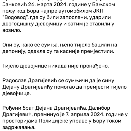
Јанковић 26. марта 2024. године у Бањском
пољу код Бора најпре аутомобилом ЈКП
"Водовод", где су били запослени, ударили
двогодишњу дјевојчицу и затим је ставили у
возило.
Они су, како се сумња, њено тијело бацили на
депонију, одакле су га касније премјестили.
Тијело дјевојчице никада није пронађено.
Радослав Драгијевић се сумњичи да је сину
Дејану Драгијевићу помогао да премјести тијело
дјевојчице.
Рођени брат Дејана Драгијевића, Далибор
Драгијевић, преминуо је 7. априла 2024. године у
просторијама Полицијске управе у Бору током
задржавања.