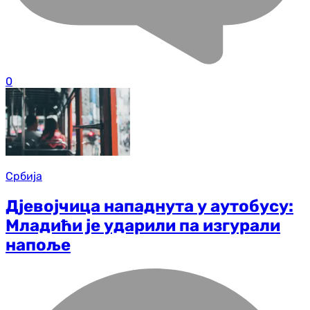
0
Србија
Дјевојчица нападнута у аутобусу:
Младићи је ударили па изгурали
напоље