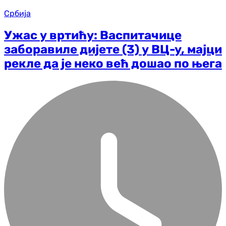
Србија
Ужас у вртићу: Васпитачице
заборавиле дијете (3) у ВЦ-у, мајци
рекле да је неко већ дошао по њега