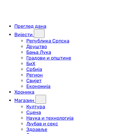
Преглед дана
Вијести
Република Српска
Друштво
Бања Лука
Градови и општине
БиХ
Србија
Регион
Свијет
Економија
Хроника
Магазин
Култура
Сцена
Наука и технологија
Љубав и секс
Здравље