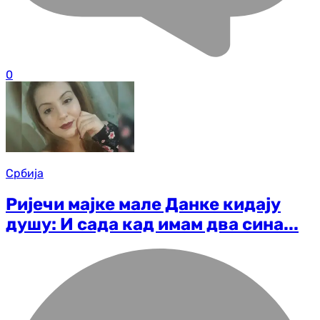
0
Србија
Ријечи мајке мале Данке кидају
душу: И сада кад имам два сина...