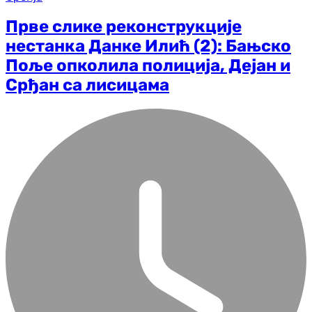
Прве слике реконструкције
нестанка Данке Илић (2): Бањско
Поље опколила полиција, Дејан и
Срђан са лисицама