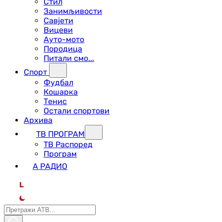
Стил
Занимљивости
Савјети
Вицеви
Ауто-мото
Породица
Питали смо...
Спорт
Фудбал
Кошарка
Тенис
Остали спортови
Архива
ТВ ПРОГРАМ
ТВ Распоред
Програм
А РАДИО
L