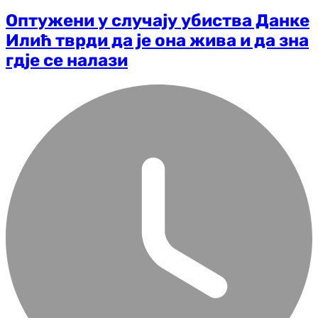
Оптужени у случају убиства Данке
Илић тврди да је она жива и да зна
гд‌је се налази