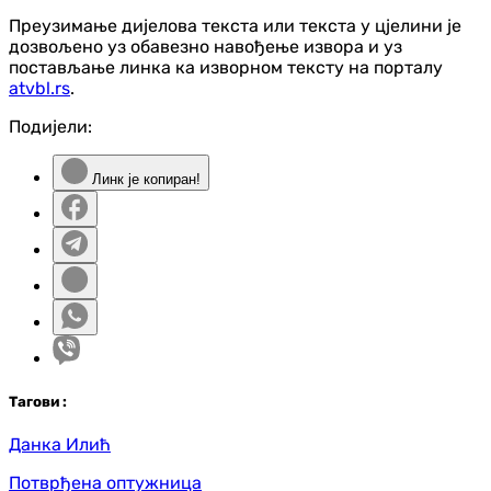
Преузимање дијелова текста или текста у цјелини је
дозвољено уз обавезно навођење извора и уз
постављање линка ка изворном тексту на порталу
atvbl.rs
.
Подијели:
Линк је копиран!
Таг
ови
:
Данка Илић
Потврђена оптужница