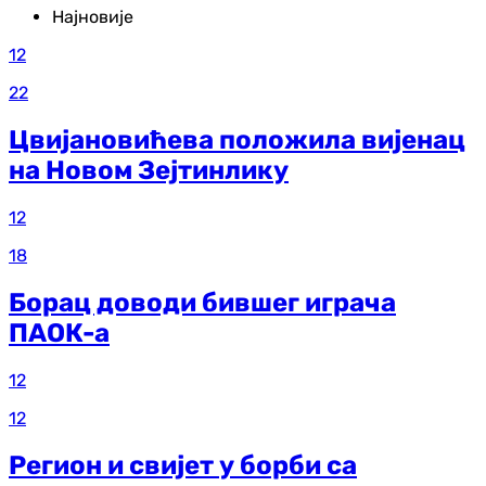
Најновије
12
22
Цвијановићева положила вијенац
на Новом Зејтинлику
12
18
Борац доводи бившег играча
ПАОК-а
12
12
Регион и свијет у борби са