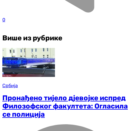
0
Више из рубрике
Србија
Пронађено тијело дјевојке испред
Филозофског факултета: Огласила
се полиција