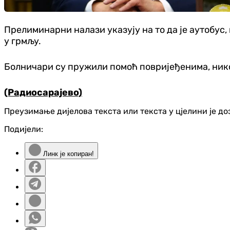
Прелиминарни налази указују на то да је аутобус,
у грмљу.
Болничари су пружили помоћ повријеђенима, нико 
(Радиосарајево)
Преузимање дијелова текста или текста у цјелини је д
Подијели:
Линк је копиран!