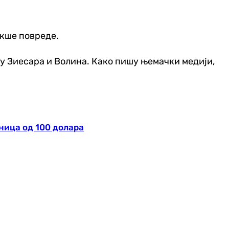
акше повреде.
еђу Зиесара и Волина. Како пишу њемачки медији,
аница од 100 долара