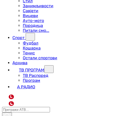
Стил
Занимљивости
Савјети
Вицеви
Ауто-мото
Породица
Питали смо...
Спорт
Фудбал
Кошарка
Тенис
Остали спортови
Архива
ТВ ПРОГРАМ
ТВ Распоред
Програм
А РАДИО
L