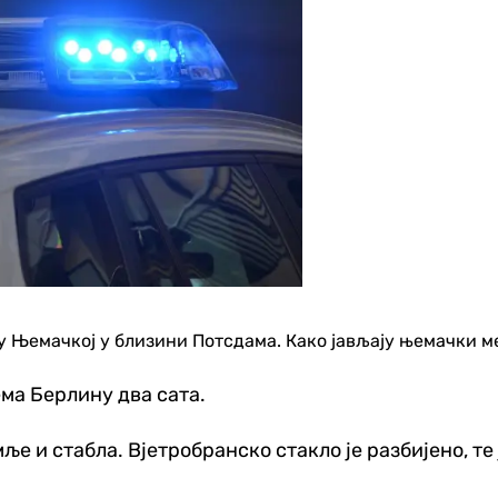
у Њемачкој у близини Потсдама. Како јављају њемачки мед
ема Берлину два сата.
е и стабла. Вјетробранско стакло је разбијено, те