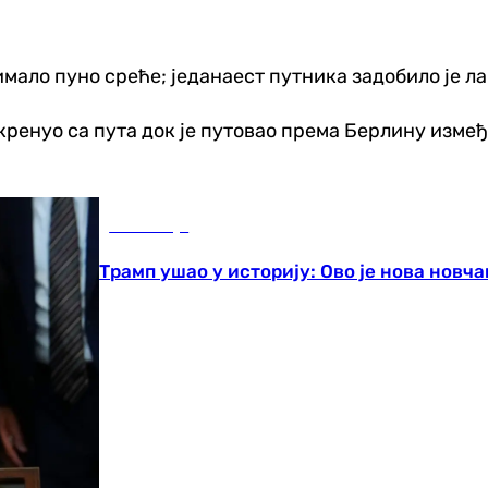
имало пуно среће; једанаест путника задобило је л
 скренуо са пута док је путовао према Берлину изм
Економија
Трамп ушао у историју: Ово је нова новч