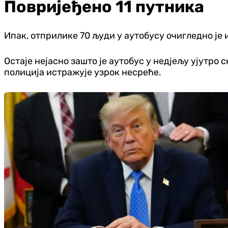
Повријеђено 11 путника
Ипак, отприлике 70 људи у аутобусу очигледно је 
Остаје нејасно зашто је аутобус у недјељу ујутро
полиција истражује узрок несреће.