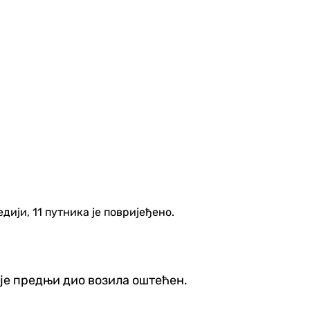
ији, 11 путника је повријеђено.
 је предњи дио возила оштећен.