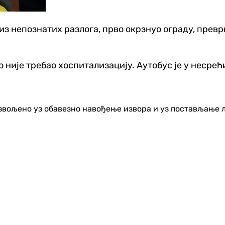
 из непознатих разлога, прво окрзнуо ограду, превр
није требао хоспитализацију. Аутобус је у несрећи
озвољено уз обавезно навођење извора и уз постављање 