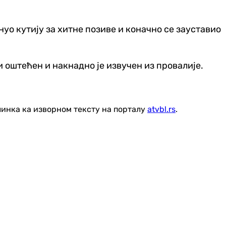
нуо кутију за хитне позиве и коначно се зауставио
 оштећен и накнадно је извучен из провалије.
линка ка изворном тексту на порталу
atvbl.rs
.