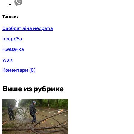
Таг
ови
:
Саобраћајна несрећа
несрећа
Њемачка
удес
Коментари
(0)
Више из рубрике