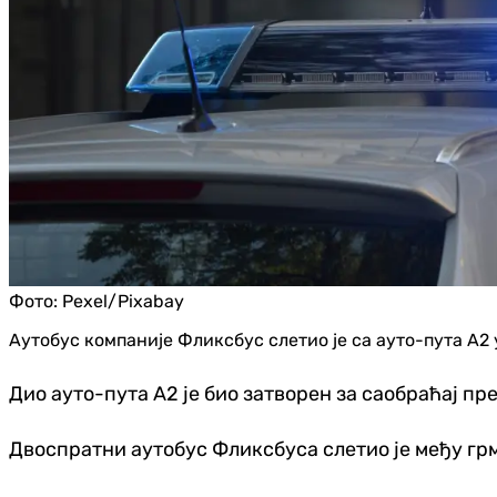
Фото:
Pexel/Pixabay
Аутобус компаније Фликсбус слетио је са ауто-пута А2 
Дио ауто-пута А2 је био затворен за саобраћај пр
Двоспратни аутобус Фликсбуса слетио је међу грмљ