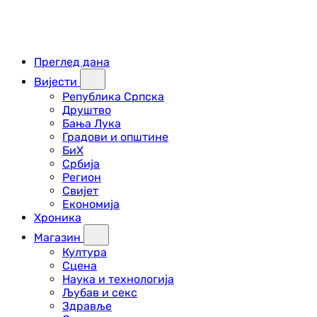
Преглед дана
Вијести
Република Српска
Друштво
Бања Лука
Градови и општине
БиХ
Србија
Регион
Свијет
Економија
Хроника
Магазин
Култура
Сцена
Наука и технологија
Љубав и секс
Здравље