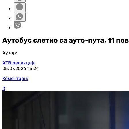
Аутобус слетио са ауто-пута, 11 по
Аутор:
АТВ редакција
05.07.2026
15:24
Коментари:
0