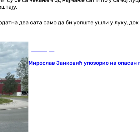
ештају.
одатна два сата само да би уопште ушли у луку, до
Бања Лука
Мирослав Јанковић упозорио на опасан 