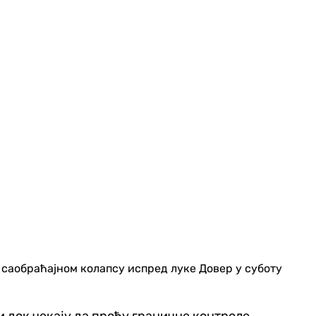
 саобраћајном колапсу испред луке Довер у суботу
и док чекају да прођу граничне контроле,