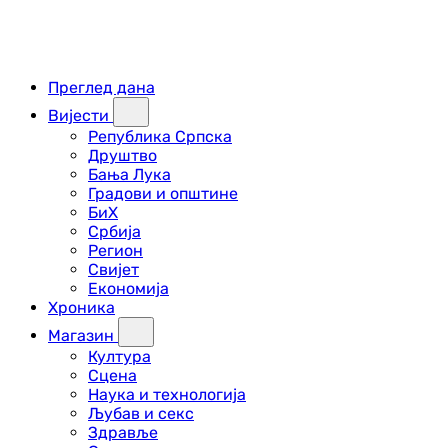
Преглед дана
Вијести
Република Српска
Друштво
Бања Лука
Градови и општине
БиХ
Србија
Регион
Свијет
Економија
Хроника
Магазин
Култура
Сцена
Наука и технологија
Љубав и секс
Здравље