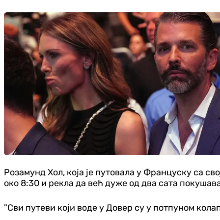
Розамунд Хол, која је путовала у Француску са с
око 8:30 и рекла да већ дуже од два сата покушавај
"Сви путеви који воде у Довер су у потпуном колапс