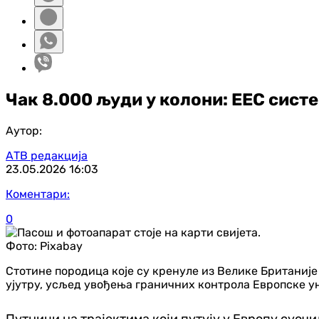
Чак 8.000 људи у колони: ЕЕС сист
Аутор:
АТВ редакција
23.05.2026
16:03
Коментари:
0
Фото:
Pixabay
Стотине породица које су кренуле из Велике Британиј
ујутру, усљед увођења граничних контрола Европске ун
Путници на трајектима који путују у Европу суочил