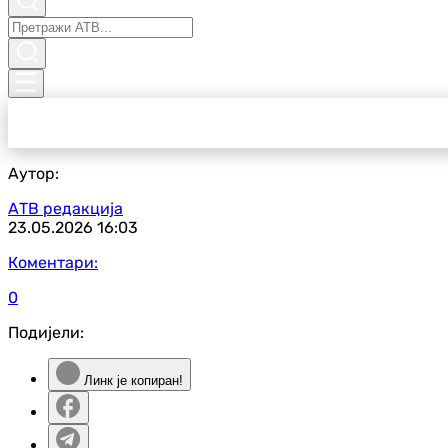
Аутор:
АТВ редакција
23.05.2026
16:03
Коментари:
0
Подијели:
Линк је копиран!