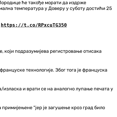
. Породице ће такође морати да издрже
симална температура у Доверу у суботу достићи 25
e
https://t.co/RPxcuTG350
е, који подразумијева регистровање отисака
француске технологије. Због тога је француска
а/изласка и врати се на аналогно лупање печата у
 примијењене "јер је загушење кроз град било