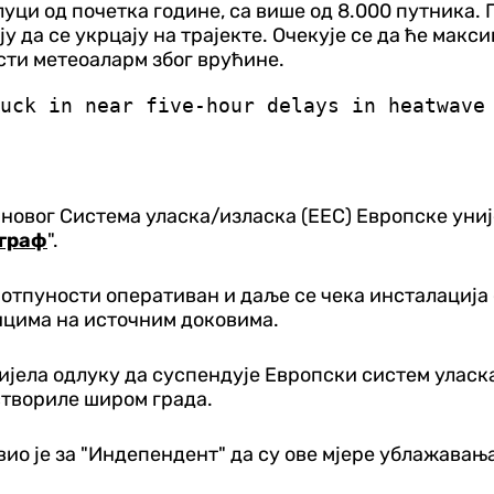
 луци од почетка године, са више од 8.000 путника
у да се укрцају на трајекте. Очекује се да ће мак
асти метеоаларм због врућине.
tuck in near five-hour delays in heatwav
новог Система уласка/изласка (ЕЕС) Европске униј
граф
".
потпуности оперативан и даље се чека инсталација 
ицима на источним доковима.
нијела одлуку да суспендује Европски систем уласк
 створиле широм града.
ио је за "Индепендент" да су ове мјере ублажавања