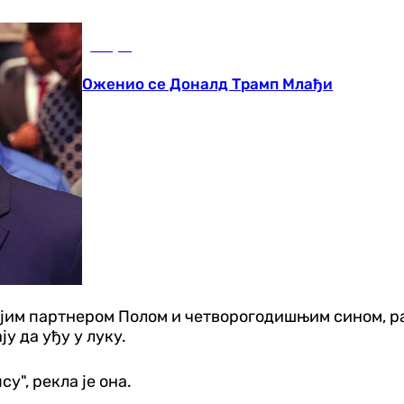
Свијет
Оженио се Доналд Трамп Млађи
војим партнером Полом и четворогодишњим сином, ра
у да уђу у луку.
у", рекла је она.