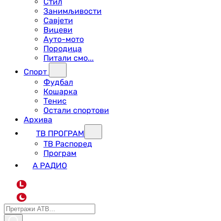
Стил
Занимљивости
Савјети
Вицеви
Ауто-мото
Породица
Питали смо...
Спорт
Фудбал
Кошарка
Тенис
Остали спортови
Архива
ТВ ПРОГРАМ
ТВ Распоред
Програм
А РАДИО
L