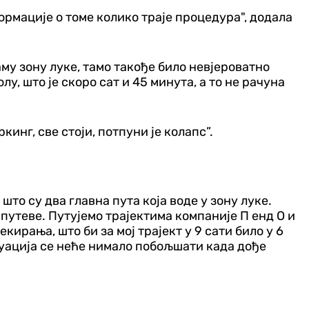
ормације о томе колико траје процедура", додала
аму зону луке, тамо такође било невјероватно
лу, што је скоро сат и 45 минута, а то не рачуна
кинг, све стоји, потпуни је колапс”.
што су два главна пута која воде у зону луке.
 путеве. Путујемо трајектима компаније П енд О и
кирања, што би за мој трајект у 9 сати било у 6
ситуација се неће нимало побољшати када дође