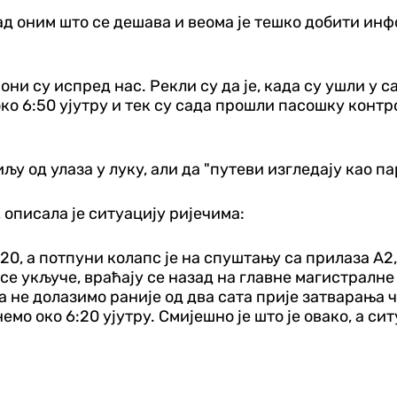
ад оним што се дешава и веома је тешко добити инф
ни су испред нас. Рекли су да је, када су ушли у с
око 6:50 ујутру и тек су сада прошли пасошку контро
у од улаза у луку, али да "путеви изгледају као пар
 описала је ситуацију ријечима:
20, а потпуни колапс је на спуштању са прилаза А2, 
се укључе, враћају се назад на главне магистралне
а не долазимо раније од два сата прије затварања че
емо око 6:20 ујутру. Смијешно је што је овако, а 
Србија