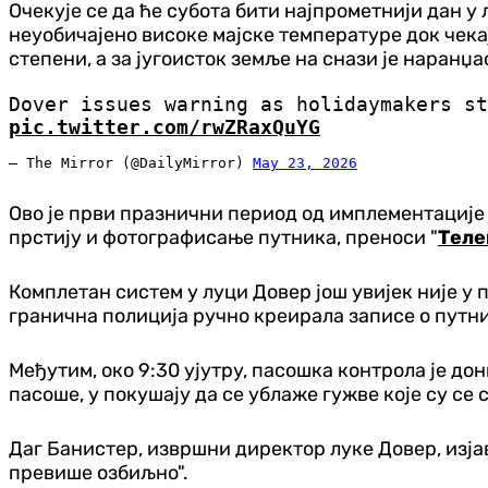
Очекује се да ће субота бити најпрометнији дан у
неуобичајено високе мајске температуре док чекај
степени, а за југоисток земље на снази је наранџ
Dover issues warning as holidaymakers s
pic.twitter.com/rwZRaxQuYG
— The Mirror (@DailyMirror)
May 23, 2026
Ово је први празнични период од имплементације 
прстију и фотографисање путника, преноси "
Теле
Комплетан систем у луци Довер још увијек није у 
гранична полиција ручно креирала записе о путн
Међутим, око 9:30 ујутру, пасошка контрола је до
пасоше, у покушају да се ублаже гужве које су се
Даг Банистер, извршни директор луке Довер, изјав
превише озбиљно".