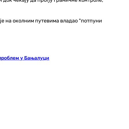
к је на околним путевима владао "потпуни
проблем у Бањалуци