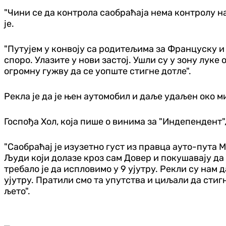
"Чини се да контрола саобраћаја нема контролу н
је.
"Путујем у конвоју са родитељима за Француску и о
споро. Улазите у нови застој. Ушли су у зону луке 
огромну гужву да се уопште стигне дотле".
Рекла је да је њен аутомобил и даље удаљен око миљ
Госпођа Хол, која пише о винима за "Индепендент",
"Саобраћај је изузетно густ из правца ауто-пута М
Људи који долазе кроз сам Довер и покушавају да 
требало је да испловимо у 9 ујутру. Рекли су нам д
ујутру. Пратили смо та упутства и циљали да стигн
љето".