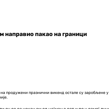
ем направио пакао на граници
е на продужени празнични викенд остале су заробљене у
ије.
и су се са чекањем од најмање сат и по у самој луц