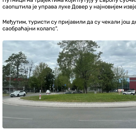
саопштила је управа луке Довер у најновијем извј
Међутим, туристи су пријавили да су чекали још д
саобраћајни колапс".