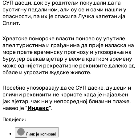
СУП дасци, док су родитељи покушали да га
сустигну педалином, али су се и сами нашли у
опасности, па их је спасила Лучка капетанија
Сплит.
Хрватске поморске власти поново су упутиле
апел туристима и грађанима да прије изласка на
море прате временску прогнозу и упозорења на
буру, јер овакав вјетар у веома кратком времену
може однијети рекреативне реквизите далеко од
обале и угрозити људске животе.
Посебно упозоравају да се СУП даске, душеци и
слични реквизити не користе када је најављен
јак вјетар, чак ни у непосредној близини плаже,
навео је "
Индекс
".
Подијели:
Линк је копиран!