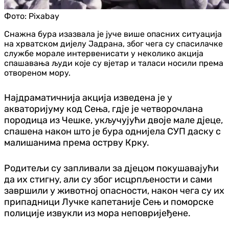
Фото:
Pixabay
Снажна бура изазвала је јуче више опасних ситуација
на хрватском дијелу Јадрана, због чега су спасилачке
службе морале интервенисати у неколико акција
спашавања људи које су вјетар и таласи носили према
отвореном мору.
Најдраматичнија акција изведена је у
акваторијуму код Сења, гд‌је је четворочлана
породица из Чешке, укључујући двоје мале д‌јеце,
спашена након што је бура однијела СУП даску с
малишанима према острву Крку.
Родитељи су запливали за д‌јецом покушавајући
да их стигну, али су због исцрпљености и сами
завршили у животној опасности, након чега су их
припадници Лучке капетаније Сењ и поморске
полиције извукли из мора неповријеђене.