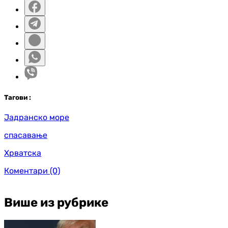
Таг
ови
:
Јадранско море
спасавање
Хрватска
Коментари
(0)
Више из рубрике