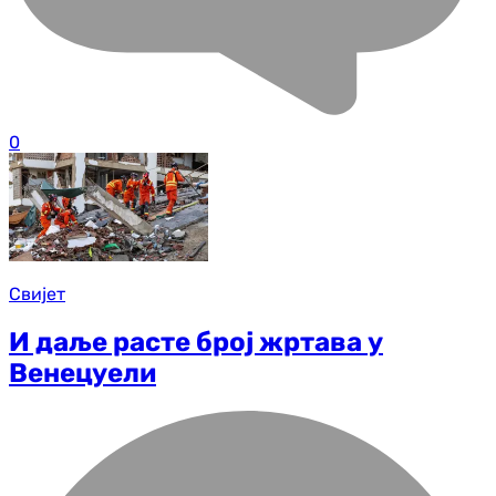
0
Свијет
И даље расте број жртава у
Венецуели