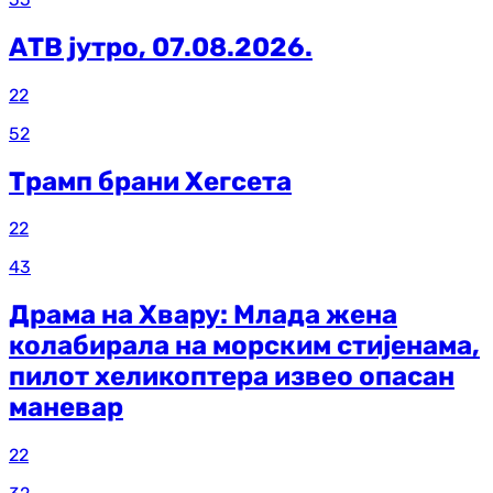
АТВ јутро, 07.08.2026.
22
52
Трамп брани Хегсета
22
43
Драма на Хвару: Млада жена
колабирала на морским стијенама,
пилот хеликоптера извео опасан
маневар
22