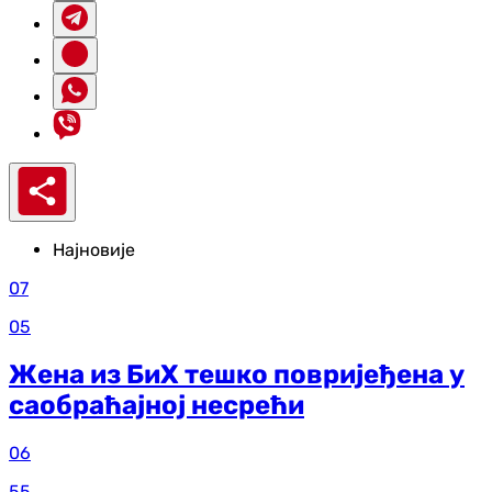
Најновије
07
05
Жена из БиХ тешко повријеђена у
саобраћајној несрећи
06
55