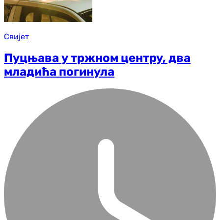
Свијет
Пуцњава у тржном центру, два
младића погинула