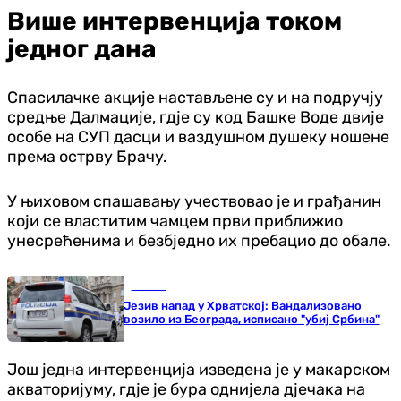
Више интервенција током
једног дана
Спасилачке акције настављене су и на подручју
средње Далмације, гд‌је су код Башке Воде двије
особе на СУП дасци и ваздушном душеку ношене
према острву Брачу.
У њиховом спашавању учествовао је и грађанин
који се властитим чамцем први приближио
унесрећенима и безбједно их пребацио до обале.
Регион
Језив напад у Хрватској: Вандализовано
возило из Београда, исписано "убиј Србина"
Још једна интервенција изведена је у макарском
акваторијуму, гд‌је је бура однијела д‌јечака на