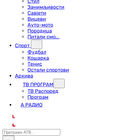
Стил
Занимљивости
Савјети
Вицеви
Ауто-мото
Породица
Питали смо...
Спорт
Фудбал
Кошарка
Тенис
Остали спортови
Архива
ТВ ПРОГРАМ
ТВ Распоред
Програм
А РАДИО
L