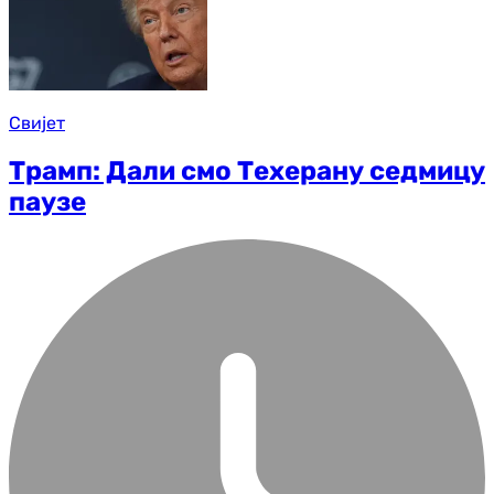
Свијет
Трамп: Дали смо Техерану седмицу
паузе