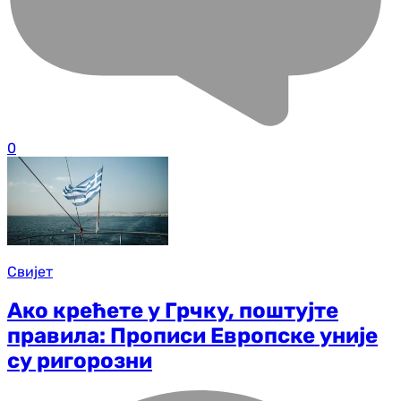
0
Свијет
Ако крећете у Грчку, поштујте
правила: Прописи Европске уније
су ригорозни