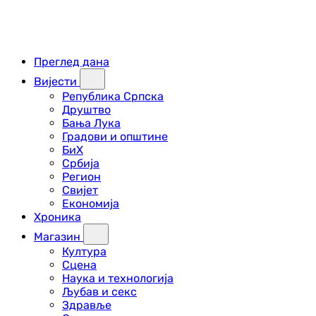
Преглед дана
Вијести
Република Српска
Друштво
Бања Лука
Градови и општине
БиХ
Србија
Регион
Свијет
Економија
Хроника
Магазин
Култура
Сцена
Наука и технологија
Љубав и секс
Здравље