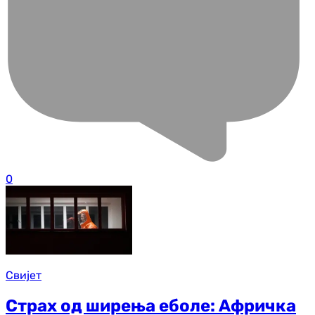
0
Свијет
Страх од ширења еболе: Афричка