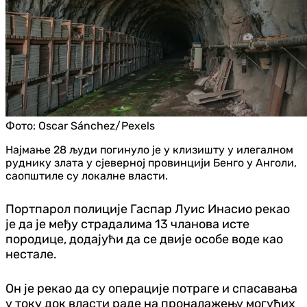
Фото:
Oscar Sánchez/Pexels
Најмање 28 људи погинуло је у клизишту у илегалном
руднику злата у сјеверној провинцији Бенго у Анголи,
саопштиле су локалне власти.
Портпарол полиције Гаспар Луис Инасио рекао
је да је међу страдалима 13 чланова исте
породице, додајући да се двије особе воде као
нестале.
Он је рекао да су операције потраге и спасавања
у току док власти раде на проналажењу могућих