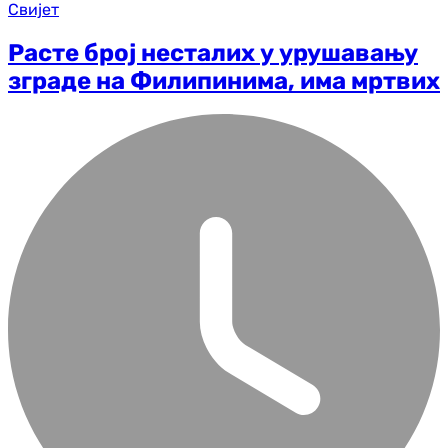
Свијет
Расте број несталих у урушавању
зграде на Филипинима, има мртвих