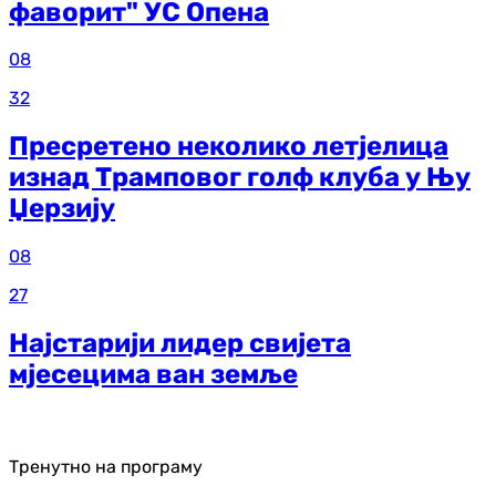
фаворит" УС Опена
08
32
Пресретено неколико летјелица
изнад Трамповог голф клуба у Њу
Џерзију
08
27
Најстарији лидер свијета
мјесецима ван земље
Тренутно на програму