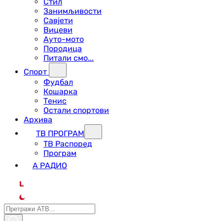
Стил
Занимљивости
Савјети
Вицеви
Ауто-мото
Породица
Питали смо...
Спорт
Фудбал
Кошарка
Тенис
Остали спортови
Архива
ТВ ПРОГРАМ
ТВ Распоред
Програм
А РАДИО
L