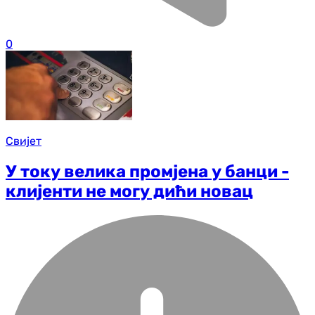
0
Свијет
У току велика промјена у банци -
клијенти не могу дићи новац