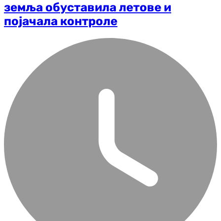
земља обуставила летове и
појачала контроле