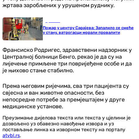
жртава заробљених у урушеном руднику.
Хроника
Пожар у центру Сарајева: Запалило се смеће
у стану, ватрогасци морали провалити
Франсиско Родригес, здравствени надзорник у
Централној болници Бенго, рекао је да су на
лијечење примљене три повријеђене особе и да
је њихово стање стабилно.
Према његовим ријечима, сва три пацијента су
свјесна и ван животне опасности, без
непосредне потребе за премјештајем у друге
медицинске установе.
Преузимање дијелова текста или текста у цјелини је
дозвољено уз обавезно навођење извора и уз
постављање линка ка изворном тексту на порталу
atvbl.rs
.