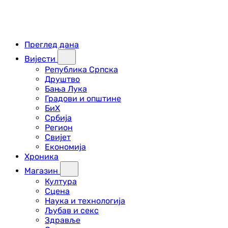
Преглед дана
Вијести
Република Српска
Друштво
Бања Лука
Градови и општине
БиХ
Србија
Регион
Свијет
Економија
Хроника
Магазин
Култура
Сцена
Наука и технологија
Љубав и секс
Здравље