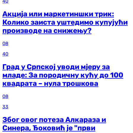
40
Акција или маркетиншки трик:
Колико заиста уштедимо купујући
производе на снижењу?
08
40
Град у Српској уводи мјеру за
младе: За породичну кућу до 100
квадрата – нула трошкова
08
33
Због овог потеза Алкараза и
Синера, Ђоковић је "први