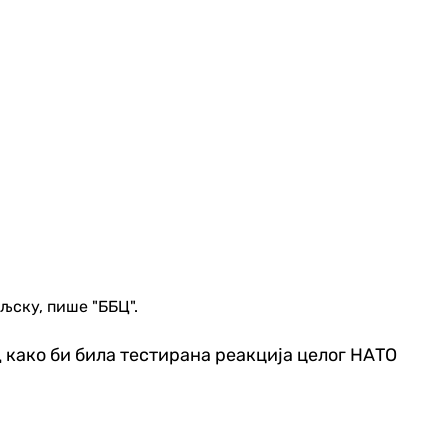
љску, пише "ББЦ".
како би била тестирана реакција целог НАТО