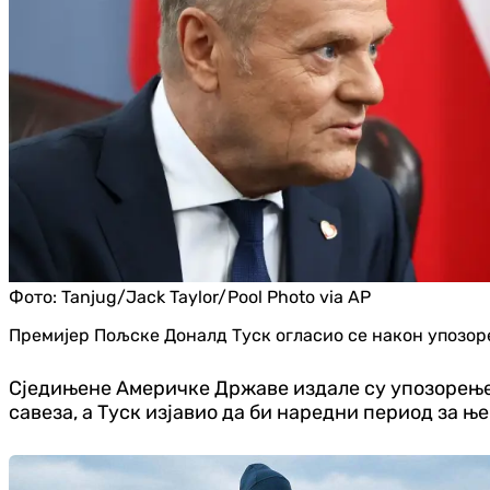
Фото:
Tanjug/Jack Taylor/Pool Photo via AP
Премијер Пољске Доналд Туск огласио се након упозор
Сједињене Америчке Државе издале су упозорење 
савеза, а Туск изјавио да би наредни период за ње