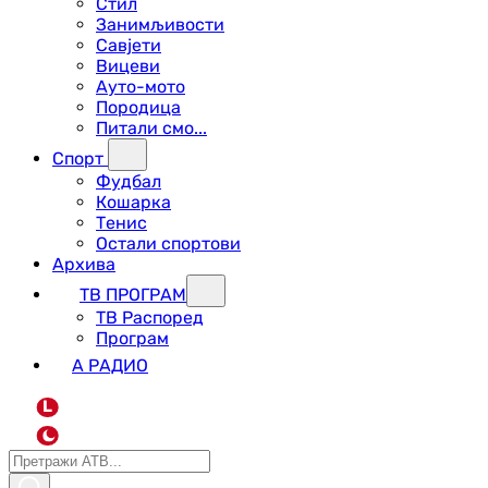
Стил
Занимљивости
Савјети
Вицеви
Ауто-мото
Породица
Питали смо...
Спорт
Фудбал
Кошарка
Тенис
Остали спортови
Архива
ТВ ПРОГРАМ
ТВ Распоред
Програм
А РАДИО
L