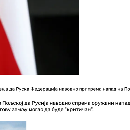
ења да Руска Федерација наводно припрема напад на По
Пољској да Русија наводно спрема оружани напад 
гову земљу могао да буде "критичан".
Градови и општине