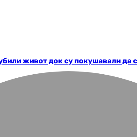
згубили живот док су покушавали да 