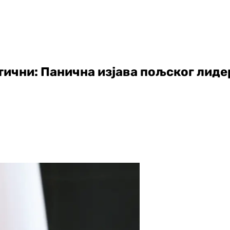
тични: Панична изјава пољског лиде