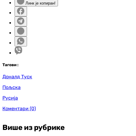
Линк је копиран!
Таг
ови
:
Доналд Туск
Пољска
Русија
Коментари
(0)
Више из рубрике