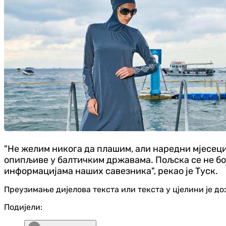
"Не желим никога да плашим, али наредни мјесеци
опипљиве у балтичким државама. Пољска се не бој
информацијама наших савезника", рекао је Туск.
Преузимање дијелова текста или текста у цјелини је д
Подијели: