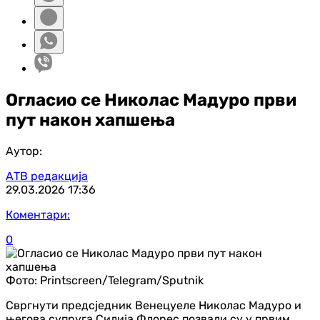
Огласио се Николас Мадуро први
пут након хапшења
Аутор:
АТВ редакција
29.03.2026
17:36
Коментари:
0
Фото:
Printscreen/Telegram/Sputnik
Свргнути предсједник Венецуеле Николас Мадуро и
његова супруга Силија Флорес позвали су у првим