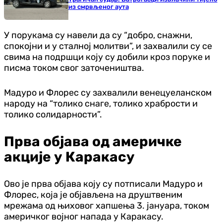
из смрвљеног аута
У порукама су навели да су “добро, снажни,
спокојни и у сталној молитви”, и захвалили су се
свима на подршци коју су добили кроз поруке и
писма током свог заточеништва.
Мадуро и Флорес су захвалили венецуеланском
народу на “толико снаге, толико храбрости и
толико солидарности”.
Прва објава од америчке
акције у Каракасу
Ово је прва објава коју су потписали Мадуро и
Флорес, која је објављена на друштвеним
мрежама од њиховог хапшења 3. јануара, током
америчког војног напада у Каракасу.