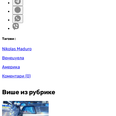
Таг
ови
:
Nikolas Maduro
Венецуела
Америка
Коментари
(0)
Више из рубрике