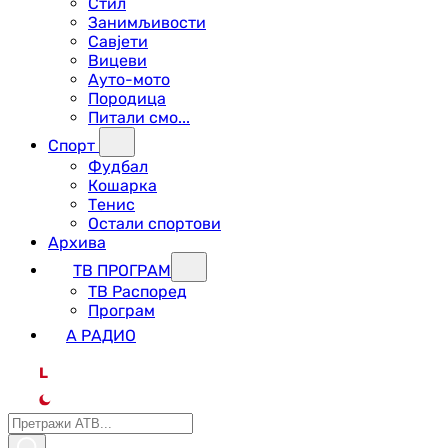
Стил
Занимљивости
Савјети
Вицеви
Ауто-мото
Породица
Питали смо...
Спорт
Фудбал
Кошарка
Тенис
Остали спортови
Архива
ТВ ПРОГРАМ
ТВ Распоред
Програм
А РАДИО
L