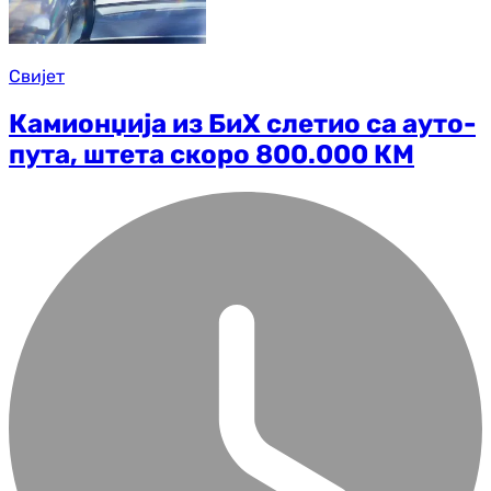
Свијет
Камионџија из БиХ слетио са ауто-
пута, штета скоро 800.000 КМ