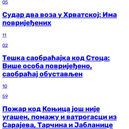
05
Судар два воза у Хрватској: Има
повријеђених
11
02
Тешка саобраћајка код Стоца:
Више особа повријеђено,
саобраћај обустављен
10
59
Пожар код Коњица још није
угашен, помажу и ватрогасци из
Сарајева, Тарчина и Јабланице