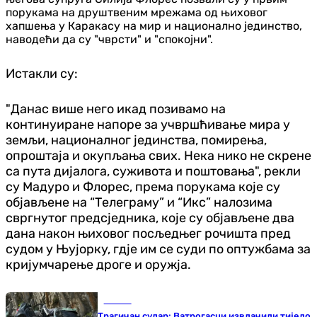
порукама на друштвеним мрежама од њиховог
хапшења у Каракасу на мир и национално јединство,
наводећи да су "чврсти" и "спокојни".
Истакли су:
"Данас више него икад позивамо на
континуиране напоре за учвршћивање мира у
земљи, националног јединства, помирења,
опроштаја и окупљања свих. Нека нико не скрене
са пута дијалога, суживота и поштовања", рекли
су Мадуро и Флорес, према порукама које су
објављене на “Телеграму” и “Икс” налозима
свргнутог предсједника, које су објављене два
дана након њиховог посљедњег рочишта пред
судом у Њујорку, гдје им се суди по оптужбама за
кријумчарење дроге и оружја.
Регион
Трагичан судар: Ватрогасци извлачили тијело