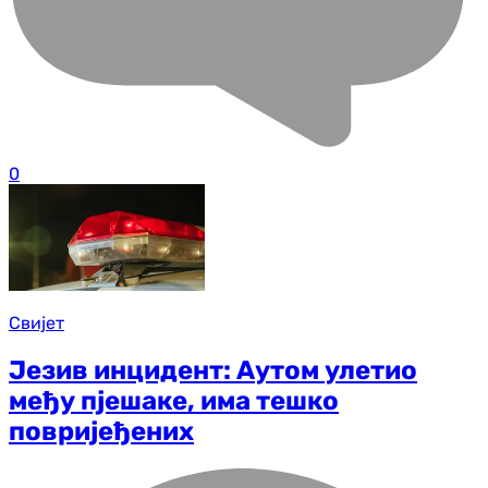
0
Свијет
Језив инцидент: Аутом улетио
међу пјешаке, има тешко
повријеђених