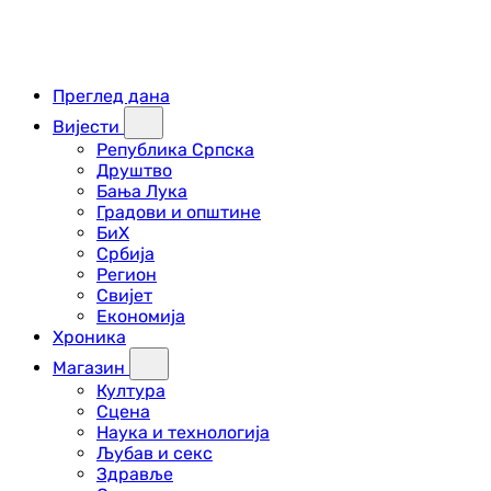
Преглед дана
Вијести
Република Српска
Друштво
Бања Лука
Градови и општине
БиХ
Србија
Регион
Свијет
Економија
Хроника
Магазин
Култура
Сцена
Наука и технологија
Љубав и секс
Здравље