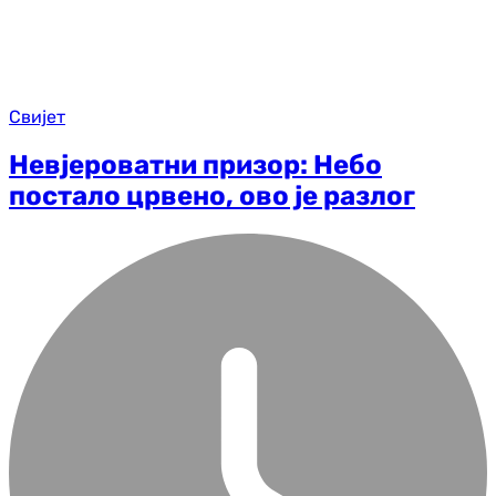
Свијет
Невјероватни призор: Небо
постало црвено, ово је разлог