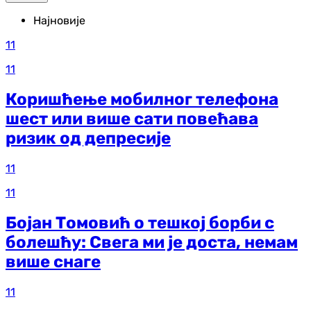
Најновије
11
11
Коришћење мобилног телефона
шест или више сати повећава
ризик од депресије
11
11
Бојан Томовић о тешкој борби с
болешћу: Свега ми је доста, немам
више снаге
11