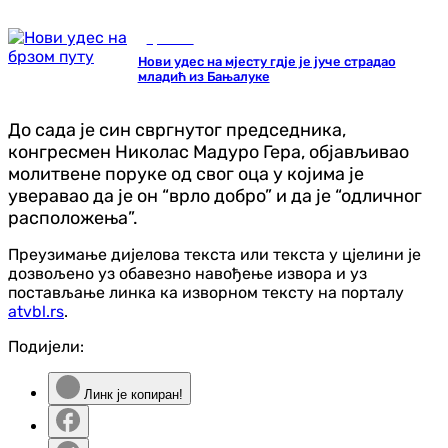
Хроника
Нови удес на мјесту гдје је јуче страдао
младић из Бањалуке
До сада је син свргнутог председника,
конгресмен Николас Мадуро Гера, објављивао
молитвене поруке од свог оца у којима је
уверавао да је он “врло добро” и да је “одличног
расположења”.
Преузимање дијелова текста или текста у цјелини је
дозвољено уз обавезно навођење извора и уз
постављање линка ка изворном тексту на порталу
atvbl.rs
.
Подијели:
Линк је копиран!