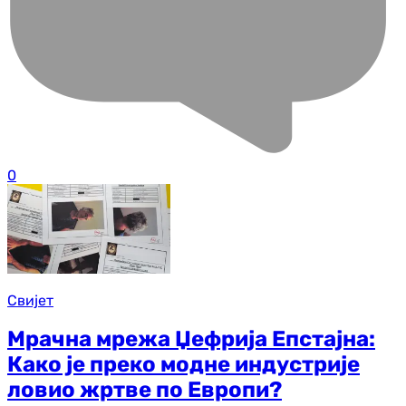
0
Свијет
Мрачна мрежа Џефрија Епстајна:
Како је преко модне индустрије
ловио жртве по Европи?