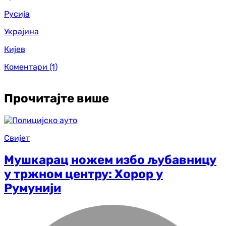
Русија
Украјина
Кијев
Коментари
(1)
Прочитајте више
Свијет
Мушкарац ножем избо љубавницу
у тржном центру: Хорор у
Румунији