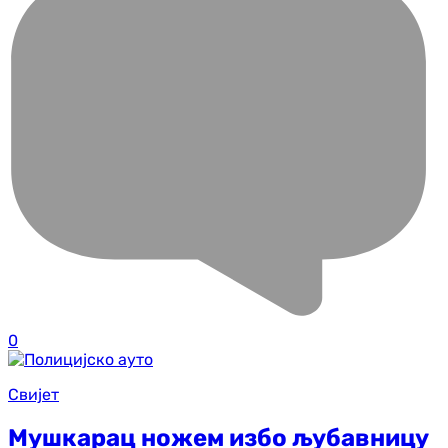
0
Свијет
Мушкарац ножем избо љубавницу