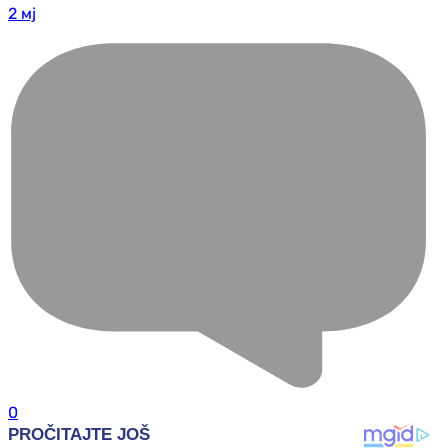
2 мј
0