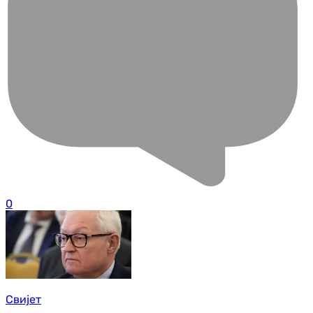
0
Свијет