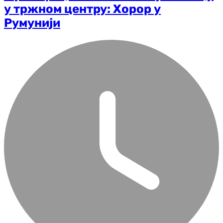
у тржном центру: Хорор у
Румунији