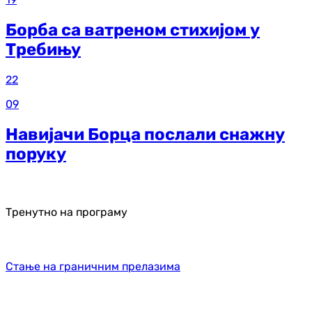
Борба са ватреном стихијом у
Требињу
22
09
Навијачи Борца послали снажну
поруку
Тренутно на програму
Стање на граничним прелазима