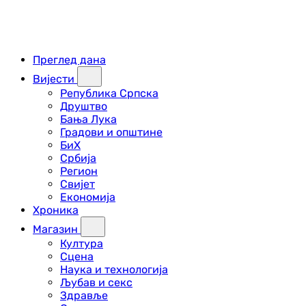
Преглед дана
Вијести
Република Српска
Друштво
Бања Лука
Градови и општине
БиХ
Србија
Регион
Свијет
Економија
Хроника
Магазин
Култура
Сцена
Наука и технологија
Љубав и секс
Здравље