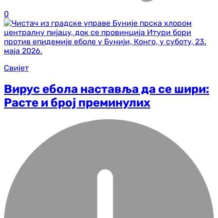
0
Свијет
Вирус ебола наставља да се шири:
Расте и број преминулих