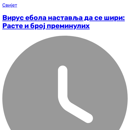
Свијет
Вирус ебола наставља да се шири:
Расте и број преминулих