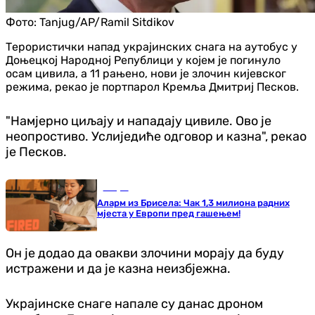
Фото:
Tanjug/AP/Ramil Sitdikov
Терористички напад украјинских снага на аутобус у
Доњецкој Народној Републици у којем је погинуло
осам цивила, а 11 рањено, нови је злочин кијевског
режима, рекао је портпарол Кремља Дмитриј Песков.
"Намјерно циљају и нападају цивиле. Ово је
неопростиво. Услиједиће одговор и казна", рекао
је Песков.
Свијет
Аларм из Брисела: Чак 1,3 милиона радних
мјеста у Европи пред гашењем!
Он је додао да овакви злочини морају да буду
истражени и да је казна неизбјежна.
Украјинске снаге напале су данас дроном