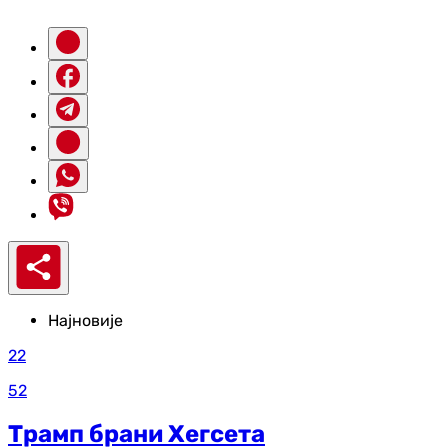
Најновије
22
52
Трамп брани Хегсета