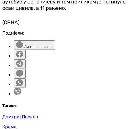
аутобус у Јенакијеву и том приликом је погинуло
осам цивила, а 11 рањено.
(СРНА)
Подијели:
Линк је копиран!
Таг
ови
:
Дмитриј Песков
Кремљ