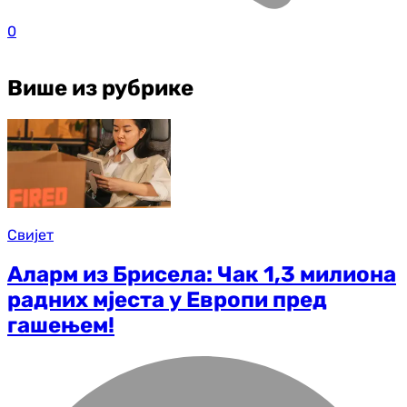
0
Више из рубрике
Свијет
Аларм из Брисела: Чак 1,3 милиона
радних мјеста у Европи пред
гашењем!