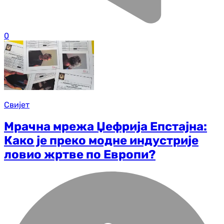
0
Свијет
Мрачна мрежа Џефрија Епстајна:
Како је преко модне индустрије
ловио жртве по Европи?