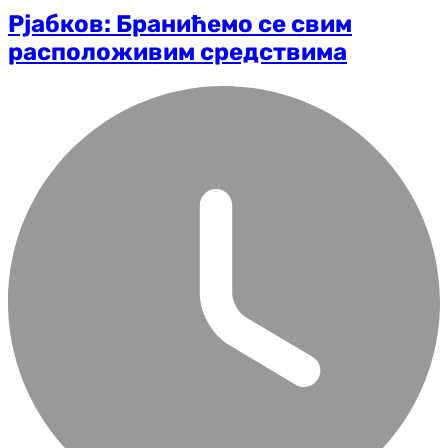
Рјабков: Бранићемо се свим
расположивим средствима