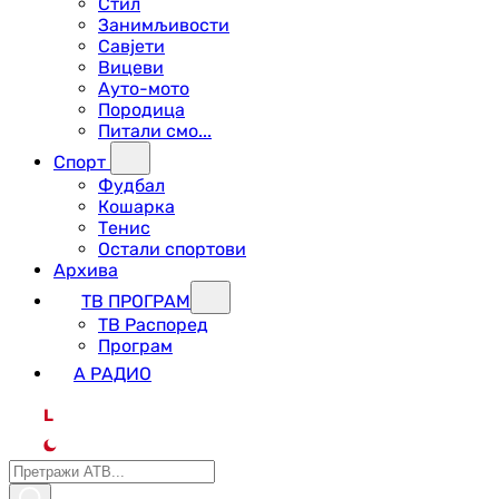
Стил
Занимљивости
Савјети
Вицеви
Ауто-мото
Породица
Питали смо...
Спорт
Фудбал
Кошарка
Тенис
Остали спортови
Архива
ТВ ПРОГРАМ
ТВ Распоред
Програм
А РАДИО
L