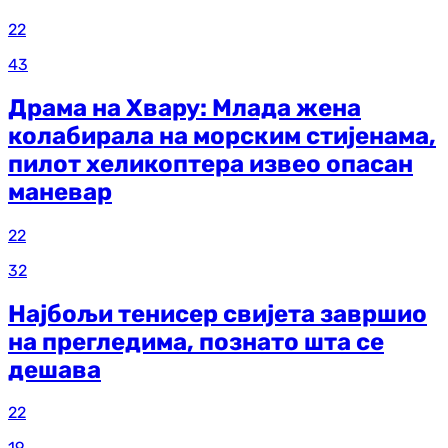
22
43
Драма на Хвару: Млада жена
колабирала на морским стијенама,
пилот хеликоптера извео опасан
маневар
22
32
Најбољи тенисер свијета завршио
на прегледима, познато шта се
дешава
22
19