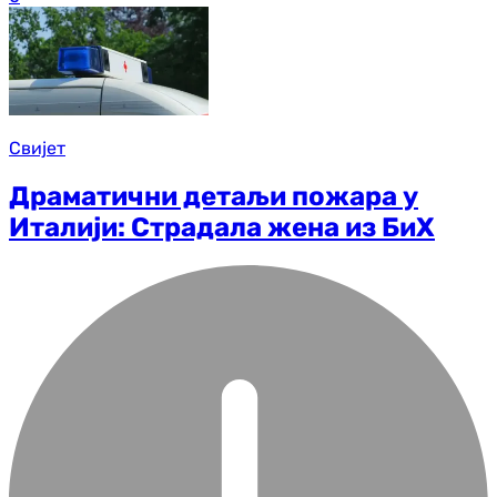
Свијет
Драматични детаљи пожара у
Италији: Страдала жена из БиХ