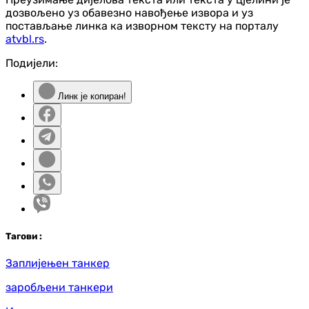
дозвољено уз обавезно навођење извора и уз
постављање линка ка изворном тексту на порталу
atvbl.rs
.
Подијели:
Линк је копиран!
Таг
ови
:
Заплијењен танкер
заробљени танкери