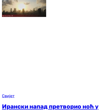
Свијет
Ирански напад претворио ноћ у