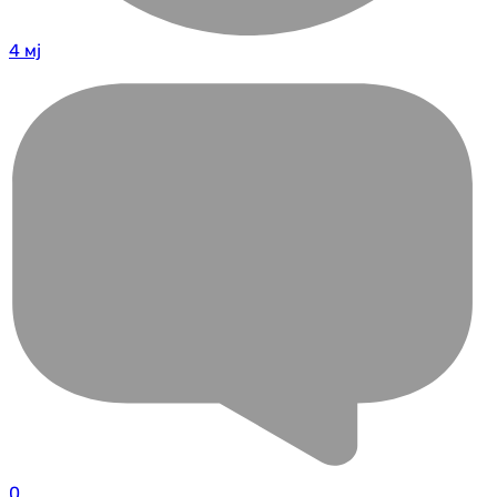
4 мј
0