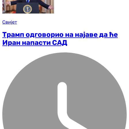
Свијет
Трамп одговорио на најаве да ће
Иран напасти САД