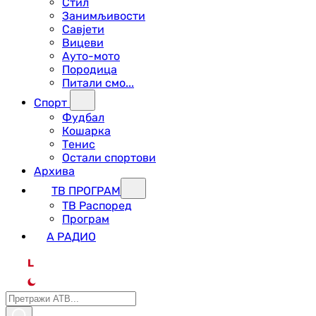
Стил
Занимљивости
Савјети
Вицеви
Ауто-мото
Породица
Питали смо...
Спорт
Фудбал
Кошарка
Тенис
Остали спортови
Архива
ТВ ПРОГРАМ
ТВ Распоред
Програм
А РАДИО
L