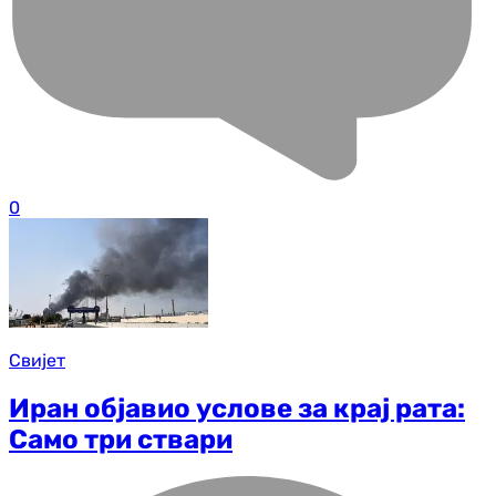
0
Свијет
Иран објавио услове за крај рата:
Само три ствари