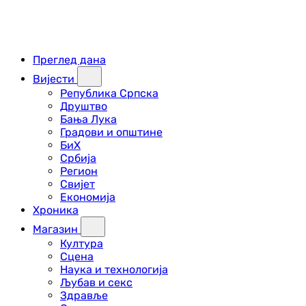
Преглед дана
Вијести
Република Српска
Друштво
Бања Лука
Градови и општине
БиХ
Србија
Регион
Свијет
Економија
Хроника
Магазин
Култура
Сцена
Наука и технологија
Љубав и секс
Здравље