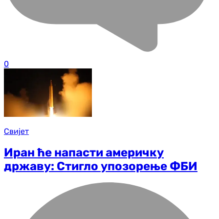
0
Свијет
Иран ће напасти америчку
државу: Стигло упозорење ФБИ