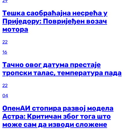
29
Тешка саобраћајна несрећа у
Приједору: Повријеђен возач
мотора
22
16
Тачно овог датума престаје
тропски талас, температура пада
22
04
ОпенАИ стопира развој модела
Астра: Критичан због тога што
може сам да изводи сложене