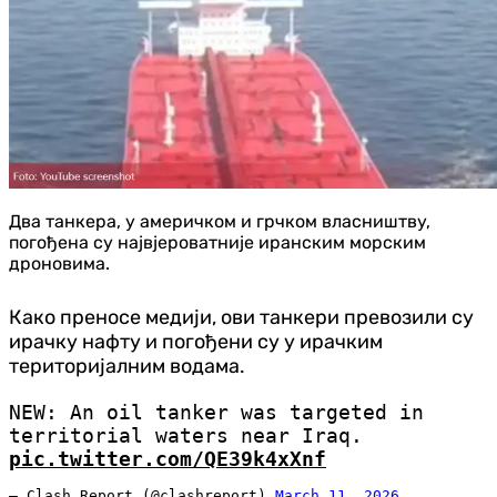
Два танкера, у америчком и грчком власништву,
погођена су највјероватније иранским морским
дроновима.
Како преносе медији, ови танкери превозили су
ирачку нафту и погођени су у ирачким
територијалним водама.
NEW: An oil tanker was targeted in
territorial waters near Iraq.
pic.twitter.com/QE39k4xXnf
— Clash Report (@clashreport)
March 11, 2026