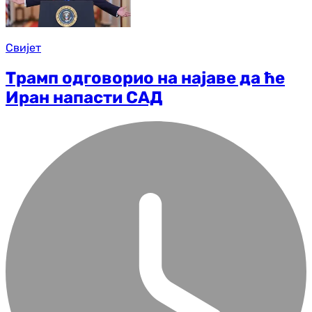
Свијет
Трамп одговорио на најаве да ће
Иран напасти САД