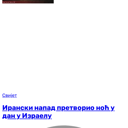
Свијет
Ирански напад претворио ноћ у
дан у Израелу