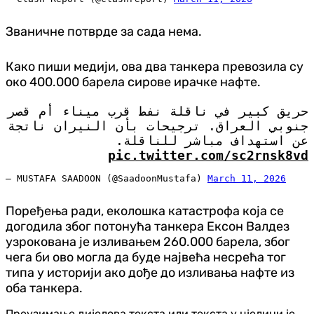
Званичне потврде за сада нема.
Како пиши медији, ова два танкера превозила су
око 400.000 барела сирове ирачке нафте.
حريق كبير في ناقلة نفط قرب ميناء أم قصر
جنوبي العراق. ترجيحات بأن النيران ناتجة
عن استهداف مباشر للناقلة.
pic.twitter.com/sc2rnsk8vd
— MUSTAFA SAADOON (@SaadoonMustafa)
March 11, 2026
Поређења ради, еколошка катастрофа која се
догодила због потонућа танкера Ексон Валдез
узрокована је изливањем 260.000 барела, због
чега би ово могла да буде највећа несрећа тог
типа у историји ако дође до изливања нафте из
оба танкера.
Преузимање дијелова текста или текста у цјелини је