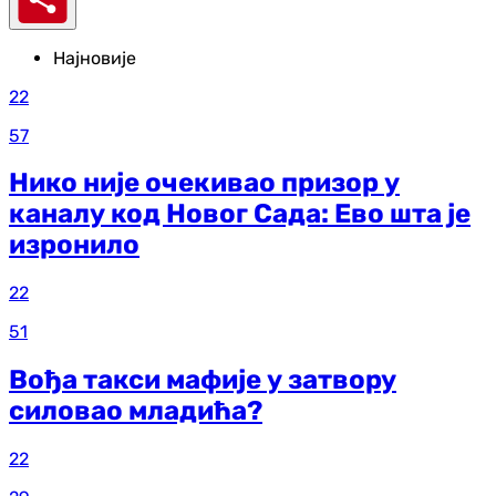
Најновије
22
57
Нико није очекивао призор у
каналу код Новог Сада: Ево шта је
изронило
22
51
Вођа такси мафије у затвору
силовао младића?
22