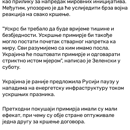
као прилику за напредак мировних иницијатива.
Међутим, упозорио је да ће услиједити брза војна
реакција на свако кршење.
"Ускрс би требало да буде вријеме тишине и
безбједности. Ускршње примирје би такође
могло постати почетак стварног напретка ка
миру. Сви разумијемо са ким имамо посла.
Украјина ће поштовати примирје и одговарати
стриктно истом мјером", написао је Зеленски у
суботу.
Украјина је раније предложила Русији паузу у
нападима на енергетску инфраструктуру током
ускршњих празника.
Претходни покушаји примирја имали су мали
ефекат, при чему су обје стране оптуживале
једна другу за кршење договора.