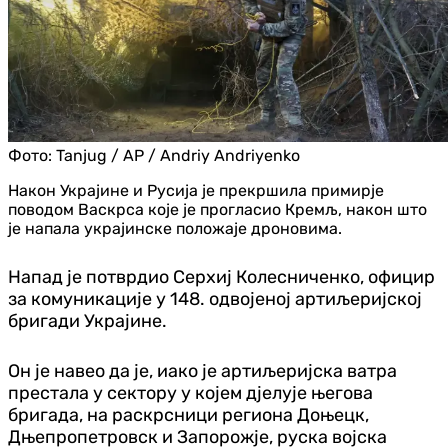
Фото:
Tanjug / AP / Andriy Andriyenko
Након Украјине и Русија је прекршила примирје
поводом Васкрса које је прогласио Кремљ, након што
је напала украјинске положаје дроновима.
Напад је потврдио Серхиј Колесниченко, официр
за комуникације у 148. одвојеној артиљеријској
бригади Украјине.
Он је навео да је, иако је артиљеријска ватра
престала у сектору у којем дјелује његова
бригада, на раскрсници региона Доњецк,
Дњепропетровск и Запорожје, руска војска