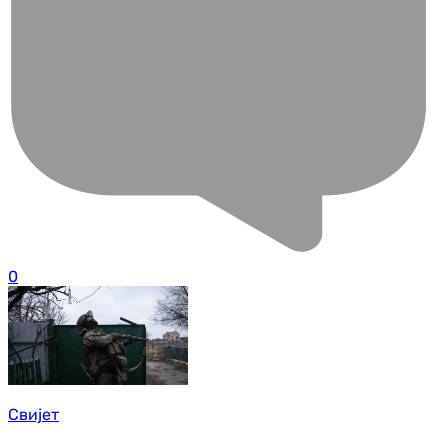
0
Свијет