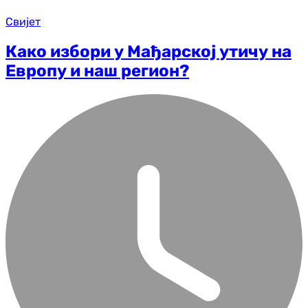
Свијет
Како избори у Мађарској утичу на
Европу и наш регион?