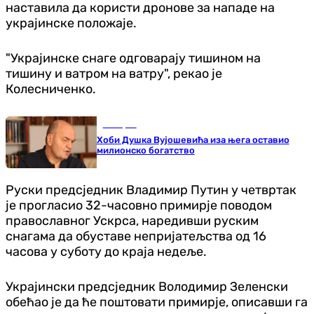
наставила да користи дронове за нападе на
украјинске положаје.
"Украјинске снаге одговарају тишином на
тишину и ватром на ватру", рекао је
Колесниченко.
Кошарка
Хоби Душка Вујошевића иза њега оставио
милионско богатство
Руски предсједник Владимир Путин у четвртак
је прогласио 32-часовно примирје поводом
православног Ускрса, наредивши руским
снагама да обуставе непријатељства од 16
часова у суботу до краја недеље.
Украјински предсједник Володимир Зеленски
обећао је да ће поштовати примирје, описавши га