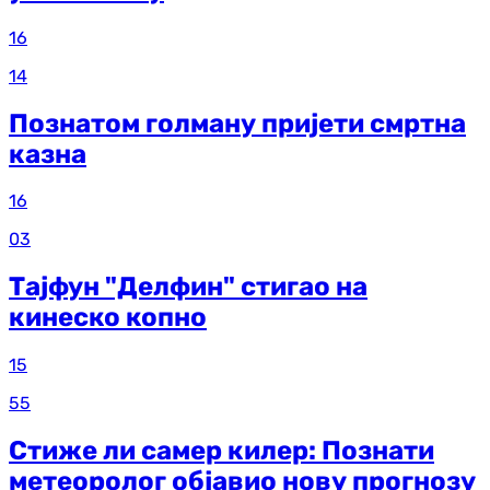
16
14
Познатом голману пријети смртна
казна
16
03
Тајфун "Делфин" стигао на
кинеско копно
15
55
Стиже ли самер килер: Познати
метеоролог објавио нову прогнозу