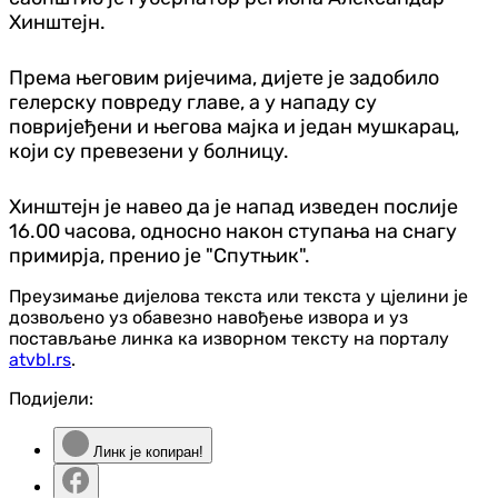
Хинштејн.
Према његовим ријечима, дијете је задобило
гелерску повреду главе, а у нападу су
повријеђени и његова мајка и један мушкарац,
који су превезени у болницу.
Хинштејн је навео да је напад изведен послије
16.00 часова, односно након ступања на снагу
примирја, пренио је "Спутњик".
Преузимање дијелова текста или текста у цјелини је
дозвољено уз обавезно навођење извора и уз
постављање линка ка изворном тексту на порталу
atvbl.rs
.
Подијели:
Линк је копиран!