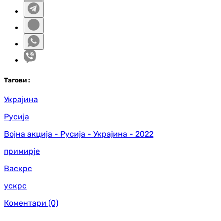
Таг
ови
:
Украјина
Русија
Војна акција - Русија - Украјина - 2022
примирје
Васкрс
ускрс
Коментари
(0)