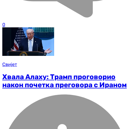
0
Свијет
Хвала Алаху: Трамп проговорио
након почетка преговора с Ираном