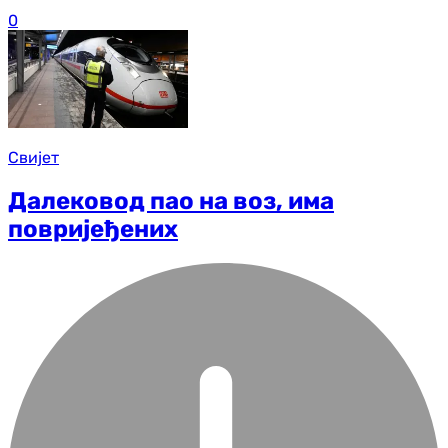
0
Свијет
Далековод пао на воз, има
повријеђених