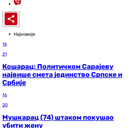
Најновије
16
21
Кошарац: Политичком Сарајеву
највише смета јединство Српске и
Србије
16
20
Мушкарац (74) штаком покушао
убити жену