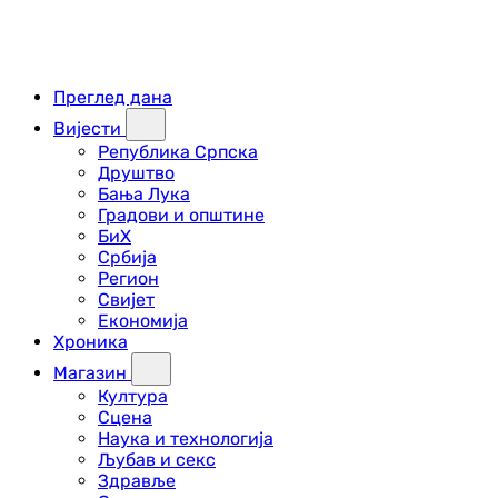
Преглед дана
Вијести
Република Српска
Друштво
Бања Лука
Градови и општине
БиХ
Србија
Регион
Свијет
Економија
Хроника
Магазин
Култура
Сцена
Наука и технологија
Љубав и секс
Здравље