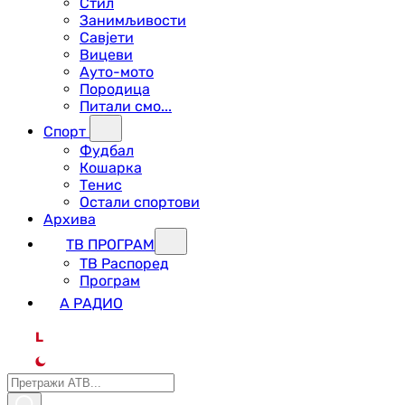
Стил
Занимљивости
Савјети
Вицеви
Ауто-мото
Породица
Питали смо...
Спорт
Фудбал
Кошарка
Тенис
Остали спортови
Архива
ТВ ПРОГРАМ
ТВ Распоред
Програм
А РАДИО
L