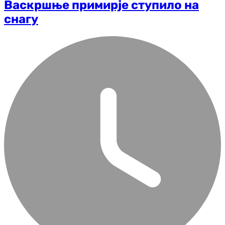
Васкршње примирје ступило на
снагу