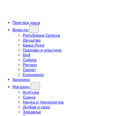
Преглед дана
Вијести
Република Српска
Друштво
Бања Лука
Градови и општине
БиХ
Србија
Регион
Свијет
Економија
Хроника
Магазин
Култура
Сцена
Наука и технологија
Љубав и секс
Здравље