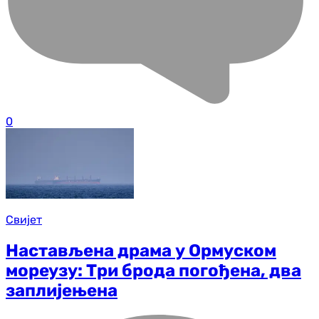
0
Свијет
Настављена драма у Ормуском
мореузу: Три брода погођена, два
заплијењена