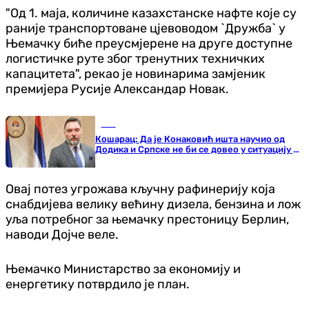
"Од 1. маја, количине казахстанске нафте које су
раније транспортоване цјевоводом `Дружба` у
Њемачку биће преусмјерене на друге доступне
логистичке руте због тренутних техничких
капацитета", рекао је новинарима замјеник
премијера Русије Александар Новак.
БиХ
Кошарац: Да је Конаковић ишта научио од
Додика и Српске не би се довео у ситуацију да
није видљив ни у Високом
Овај потез угрожава кључну рафинерију која
снабдијева велику већину дизела, бензина и лож
уља потребног за њемачку престоницу Берлин,
наводи Дојче веле.
Њемачко Министарство за економију и
енергетику потврдило је план.