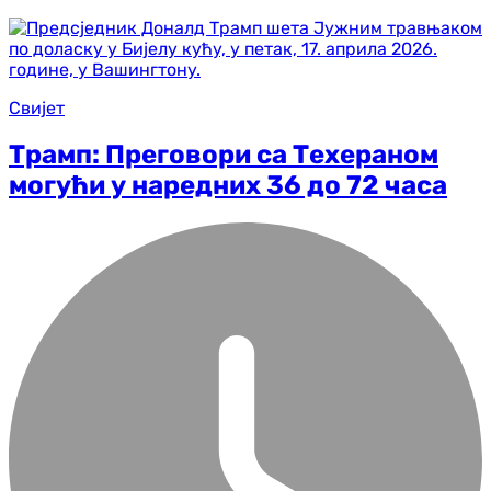
Свијет
Трамп: Преговори са Техераном
могући у наредних 36 до 72 часа