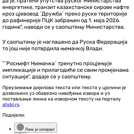
да је, пратећи упутства руског Министарства
енергетике, транзит казахстанске сирове нафте
кроз цјевовод `Дружба` преко руске територије
до рафинерије ПЦК забрањен од 1. маја 2026.
године", наводи се у саопштењу Министарства.
У саопштењу је наглашено да Руска Федерација
то још није потврдила њемачкој Влади.
"`Росњефт Њемачка` тренутно процјењује
импликације и прилагодиће се свим промјенама
ситуације", додаје се у саопштењу.
Преузимање дијелова текста или текста у цјелини је
дозвољено уз обавезно навођење извора и уз
постављање линка ка изворном тексту на порталу
atvbl.rs
.
Подијели:
Линк је копиран!