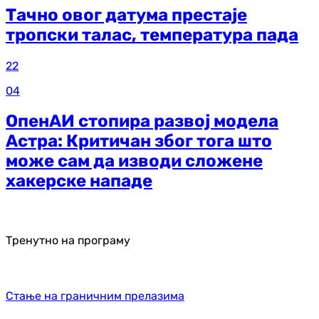
Тачно овог датума престаје
тропски талас, температура пада
22
04
ОпенАИ стопира развој модела
Астра: Критичан због тога што
може сам да изводи сложене
хакерске нападе
Тренутно на програму
Стање на граничним прелазима