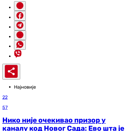
Најновије
22
57
Нико није очекивао призор у
каналу код Новог Сада: Ево шта је