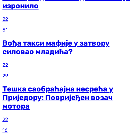
изронило
22
51
Вођа такси мафије у затвору
силовао младића?
22
29
Тешка саобраћајна несрећа у
Приједору: Повријеђен возач
мотора
22
16