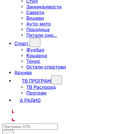
Стил
Занимљивости
Савјети
Вицеви
Ауто-мото
Породица
Питали смо...
Спорт
Фудбал
Кошарка
Тенис
Остали спортови
Архива
ТВ ПРОГРАМ
ТВ Распоред
Програм
А РАДИО
L