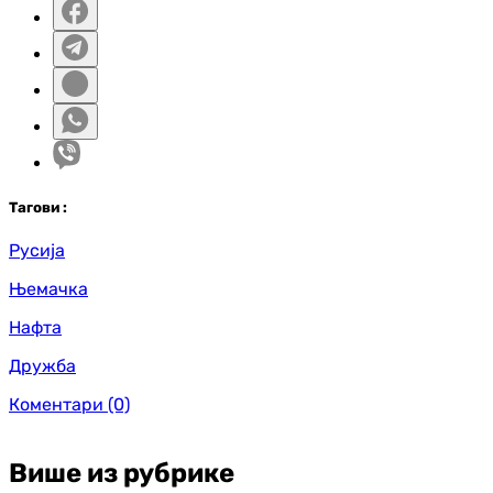
Таг
ови
:
Русија
Њемачка
Нафта
Дружба
Коментари
(0)
Више из рубрике