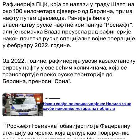
Рафинерија ПЦК, која се налази у граду Швет, на
око 100 километара сјеверно од Берлина, прима
нафту путем цјевовода. Раније је била у
власништву руске нафтне компаније "Росњефт",
али је њемачка Влада преузела рад рафинерије
након почетка руске специјалне војне операције
у фебруару 2022. године.
Од 2022. године, рафинерија увози казахстанску
сирову нафту у све већим количинама, која се
транспортује преко руске територије до
Берлина, преноси "Срна".
Хроника
Након свађе покосила човјека: Носила га на
хауби неколико метара, па побјегла
"`Росњефт Њемачка` обавијестио је Федералну
агенцију за мреже, која дјелује као повјереник,