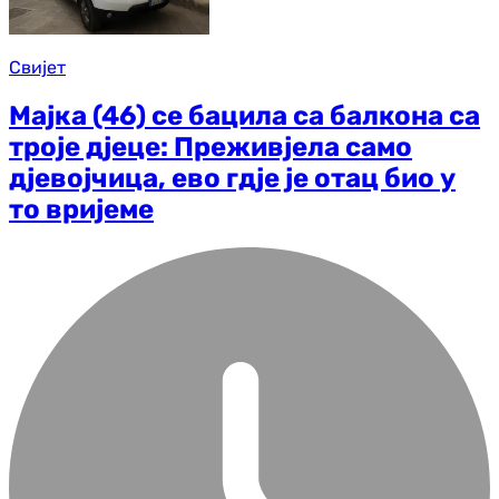
Свијет
Мајка (46) се бацила са балкона са
троје дјеце: Преживјела само
дјевојчица, ево гдје је отац био у
то вријеме