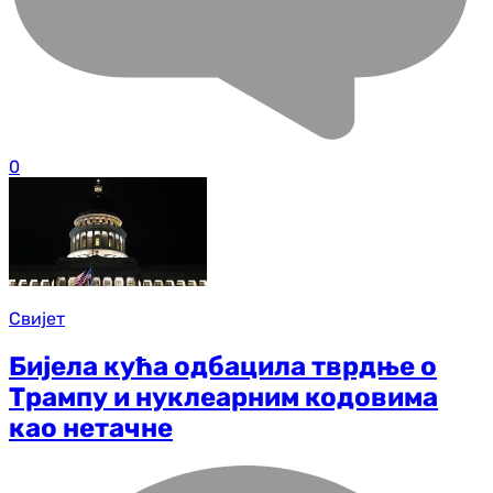
0
Свијет
Бијела кућа одбацила тврдње о
Трампу и нуклеарним кодовима
као нетачне