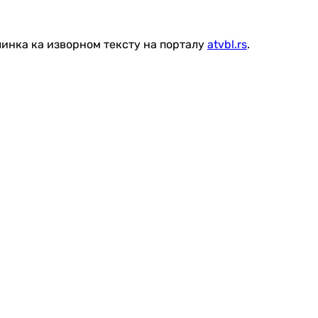
линка ка изворном тексту на порталу
atvbl.rs
.