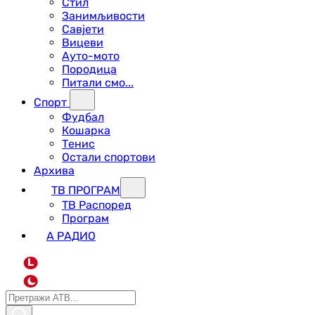
Стил
Занимљивости
Савјети
Вицеви
Ауто-мото
Породица
Питали смо...
Спорт
Фудбал
Кошарка
Тенис
Остали спортови
Архива
ТВ ПРОГРАМ
ТВ Распоред
Програм
А РАДИО
L