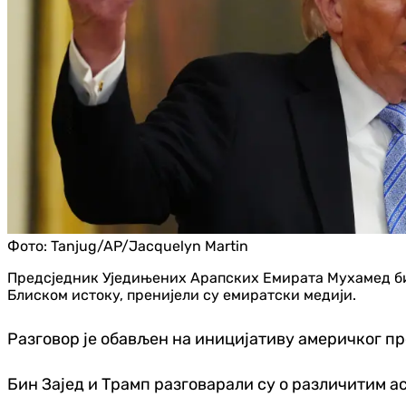
Фото:
Tanjug/AP/Jacquelyn Martin
Предсједник Уједињених Арапских Емирата Мухамед бин
Блиском истоку, пренијели су емиратски медији.
Разговор је обављен на иницијативу америчког пр
Бин Зајед и Трамп разговарали су о различитим 