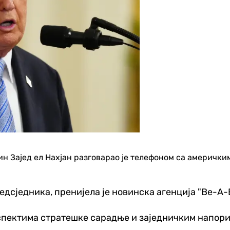
 Зајед ел Нахјан разговарао је телефоном са амерички
едсједника, пренијела је новинска агенција "Ве-А-
аспектима стратешке сарадње и заједничким напори