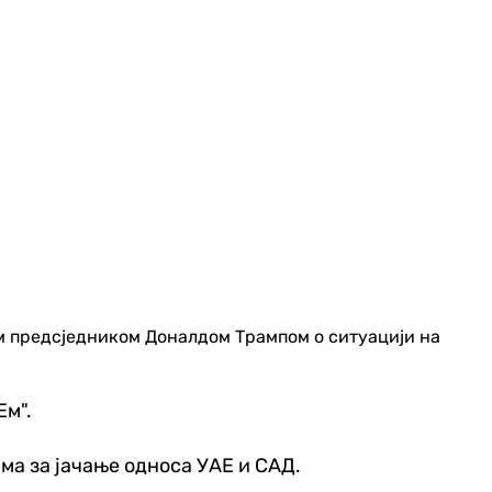
м предсједником Доналдом Трампом о ситуацији на
Ем".
ма за јачање односа УАЕ и САД.