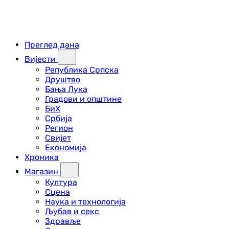
Преглед дана
Вијести
Република Српска
Друштво
Бања Лука
Градови и општине
БиХ
Србија
Регион
Свијет
Економија
Хроника
Магазин
Култура
Сцена
Наука и технологија
Љубав и секс
Здравље