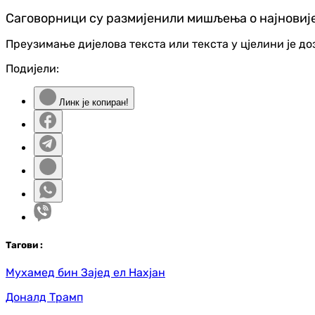
Саговорници су размијенили мишљења о најновијем
Преузимање дијелова текста или текста у цјелини је д
Подијели:
Линк је копиран!
Таг
ови
:
Мухамед бин Зајед ел Нахјан
Доналд Трамп