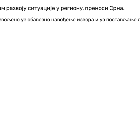
 развоју ситуације у региону, преноси Срна.
озвољено уз обавезно навођење извора и уз постављање 