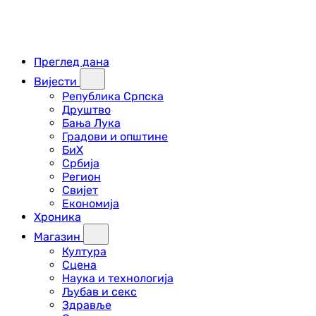
Преглед дана
Вијести
Република Српска
Друштво
Бања Лука
Градови и општине
БиХ
Србија
Регион
Свијет
Економија
Хроника
Магазин
Култура
Сцена
Наука и технологија
Љубав и секс
Здравље