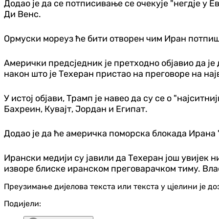
Додао је да се потписивање се очекује "негдје у Е
Ди Венс.
Ормуски мореуз ће бити отворен чим Иран потпише
Амерички предсједник је претходно објавио да је 
након што је Техеран пристао на преговоре на на
У истој објави, Трамп је навео да су се о "најсит
Бахреин, Кувајт, Јордан и Египат.
Додао је да ће америчка поморска блокада Ирана "
Ирански медији су јавили да Техеран још увијек 
изворе блиске иранском преговарачком тиму. Вла
Преузимање дијелова текста или текста у цјелини је д
Подијели: