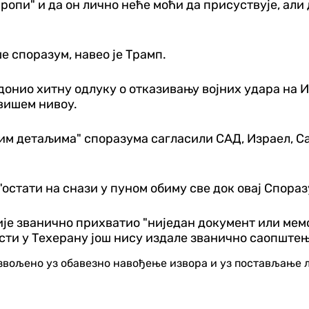
вропи" и да он лично неће моћи да присуствује, ал
 споразум, навео је Трамп.
донио хитну одлуку о отказивању војних удара на И
јвишем нивоу.
нијим детаљима" споразума сагласили САД, Израел, С
остати на снази у пуном обиму све док овај Спора
није званично прихватио "ниједан документ или мем
сти у Техерану још нису издале званично саопштењ
озвољено уз обавезно навођење извора и уз постављање 