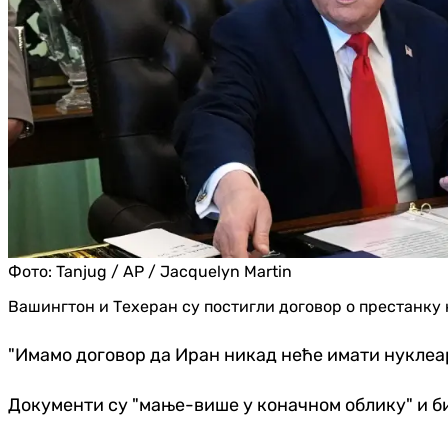
Фото:
Tanjug / AP / Jacquelyn Martin
Вашингтон и Техеран су постигли договор о престанку 
"Имамо договор да Иран никад неће имати нуклеарно
Документи су "мање-више у коначном облику" и би