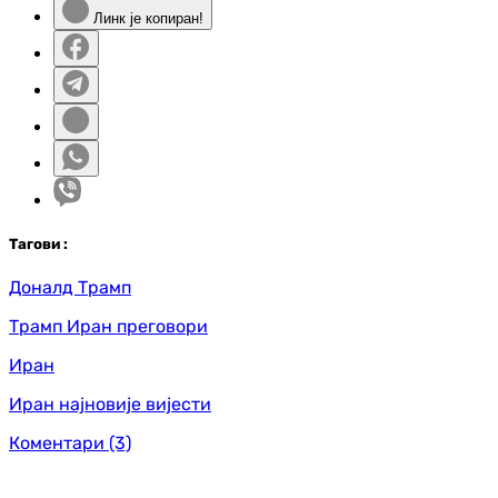
Линк је копиран!
Таг
ови
:
Доналд Трамп
Трамп Иран преговори
Иран
Иран најновије вијести
Коментари
(3)