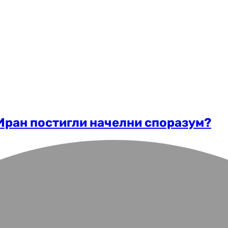
 Иран постигли начелни споразум?