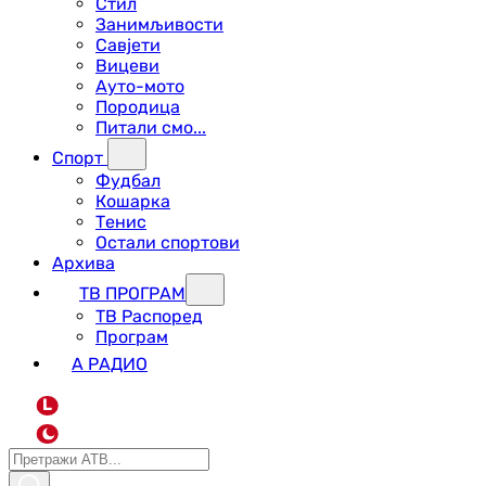
Стил
Занимљивости
Савјети
Вицеви
Ауто-мото
Породица
Питали смо...
Спорт
Фудбал
Кошарка
Тенис
Остали спортови
Архива
ТВ ПРОГРАМ
ТВ Распоред
Програм
А РАДИО
L