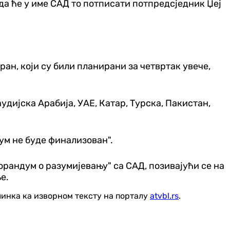
и да ће у име САД то потписати потпредсједник Џеј
ран, који су били планирани за четвртак увече,
аудијска Арабија, УАЕ, Катар, Турска, Пакистан,
зум не буде финализован".
орандум о разумијевању" са САД, позивајући се на
е.
линка ка изворном тексту на порталу
atvbl.rs
.