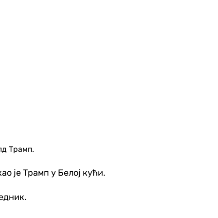
лд Трамп.
ао је Трамп у Белој кући.
едник.