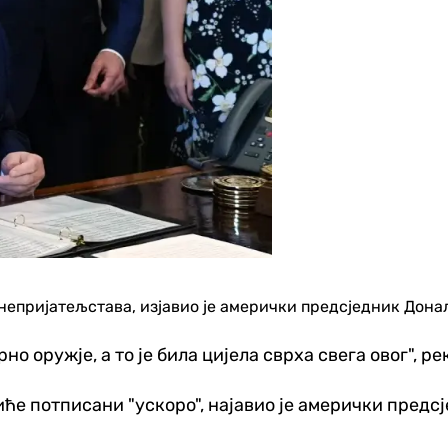
непријатељстава, изјавио је амерички предсједник Дона
 оружје, а то је била цијела сврха свега овог", рек
ће потписани "ускоро", најавио је амерички предсј