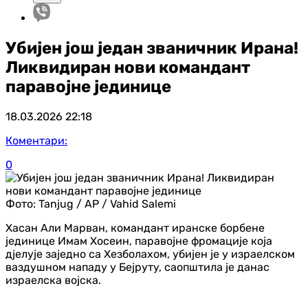
Убијен још један званичник Ирана!
Ликвидиран нови командант
паравојне јединице
18.03.2026
22:18
Коментари:
0
Фото:
Tanjug / AP / Vahid Salemi
Хасан Али Марван, командант иранске борбене
јединице Имам Хосеин, паравојне фромације која
дјелује заједно са Хезболахом, убијен је у израелском
ваздушном нападу у Бејруту, саопштила је данас
израелска војска.