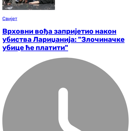
Свијет
Врховни вођа запријетио након
убиства Лариџанија: "Злочиначке
убице ће платити"