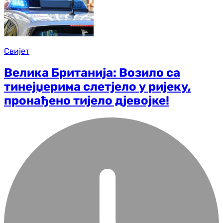
Свијет
Велика Британија: Возило са
тинејџерима слетјело у ријеку,
пронађено тијело дјевојке!