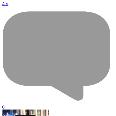
4 мј
0