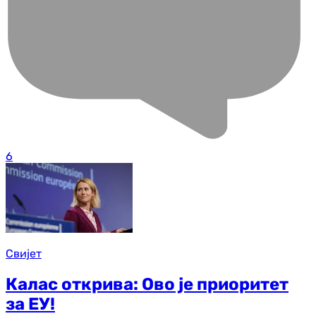
6
Свијет
Калас открива: Ово је приоритет
за ЕУ!