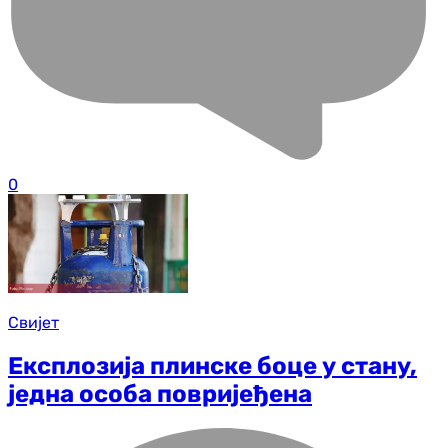
0
Свијет
Експлозија плинске боце у стану,
једна особа повријеђена