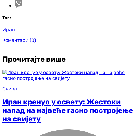
Таг
:
Иран
Коментари
(0)
Прочитајте више
Свијет
Иран кренуо у освету: Жестоки
напад на највеће гасно постројење
на свијету