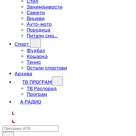
Стил
Занимљивости
Савјети
Вицеви
Ауто-мото
Породица
Питали смо...
Спорт
Фудбал
Кошарка
Тенис
Остали спортови
Архива
ТВ ПРОГРАМ
ТВ Распоред
Програм
А РАДИО
L