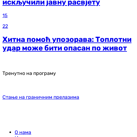
искључили јавну расвјету
15
22
Хитна помоћ упозорава: Топлотни
удар може бити опасан по живот
Тренутно на програму
Стање на граничним прелазима
О нама