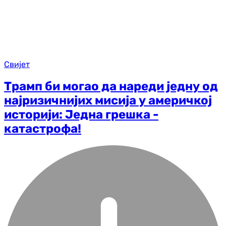
Свијет
Трамп би могао да нареди једну од
најризичнијих мисија у америчкој
историји: Једна грешка -
катастрофа!