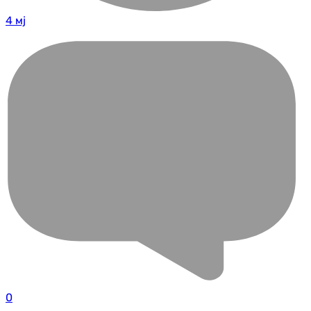
4 мј
0