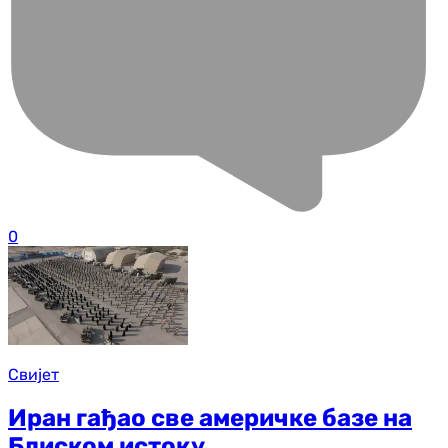
0
Свијет
Иран гађао све америчке базе на
Блиском истоку