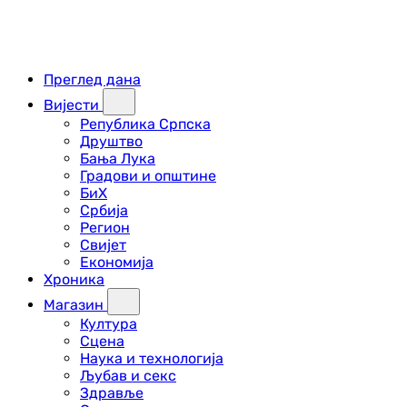
Преглед дана
Вијести
Република Српска
Друштво
Бања Лука
Градови и општине
БиХ
Србија
Регион
Свијет
Економија
Хроника
Магазин
Култура
Сцена
Наука и технологија
Љубав и секс
Здравље