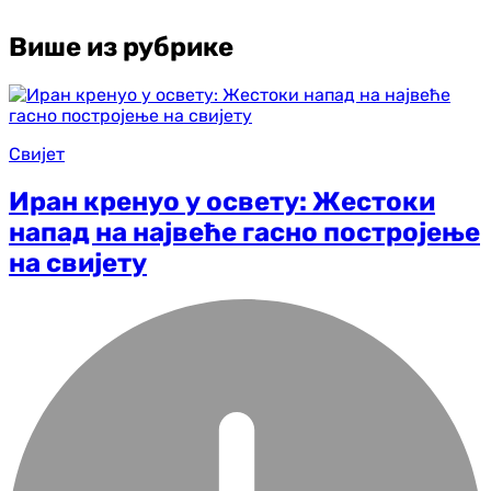
Више из рубрике
Свијет
Иран кренуо у освету: Жестоки
напад на највеће гасно постројење
на свијету