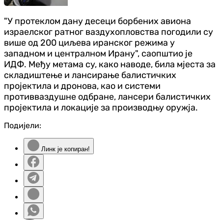
"У протеклом дану десеци борбених авиона
израелског ратног ваздухопловства погодили су
више од 200 циљева иранског режима у
западном и централном Ирану", саопштио је
ИДФ. Међу метама су, како наводе, била мјеста за
складиштење и лансирање балистичких
пројектила и дронова, као и системи
противваздушне одбране, лансери балистичких
пројектила и локације за производњу оружја.
Подијели:
Линк је копиран!