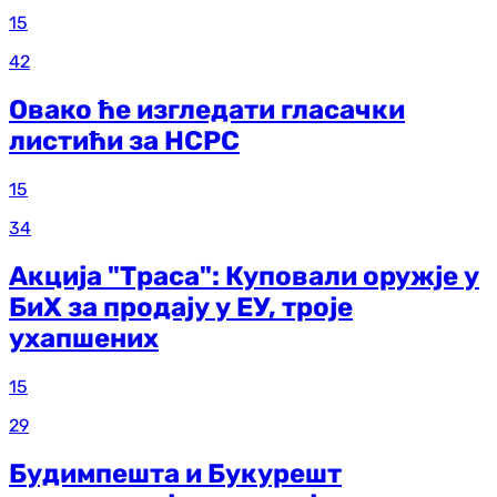
15
42
Овако ће изгледати гласачки
листићи за НСРС
15
34
Акција "Траса": Куповали оружје у
БиХ за продају у ЕУ, троје
ухапшених
15
29
Будимпешта и Букурешт