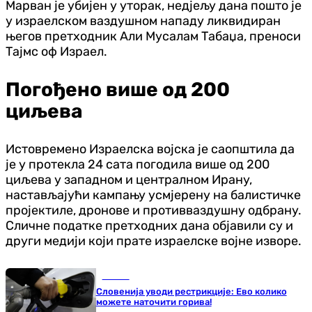
Марван је убијен у уторак, недјељу дана пошто је
у израелском ваздушном нападу ликвидиран
његов претходник Али Мусалам Табаџа, преноси
Тајмс оф Израел.
Погођено више од 200
циљева
Истовремено Израелска војска је саопштила да
је у протекла 24 сата погодила више од 200
циљева у западном и централном Ирану,
настављајући кампању усмјерену на балистичке
пројектиле, дронове и противваздушну одбрану.
Сличне податке претходних дана објавили су и
други медији који прате израелске војне изворе.
Регион
Словенија уводи рестрикције: Ево колико
можете наточити горива!