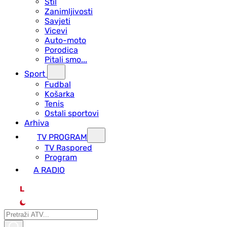
Stil
Zanimljivosti
Savjeti
Vicevi
Auto-moto
Porodica
Pitali smo...
Sport
Fudbal
Košarka
Tenis
Ostali sportovi
Arhiva
TV PROGRAM
ТV Raspored
Program
A RADIO
L