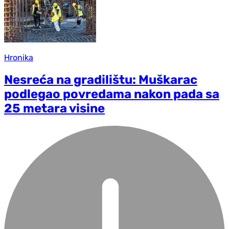
Hronika
Nesreća na gradilištu: Muškarac
podlegao povredama nakon pada sa
25 metara visine