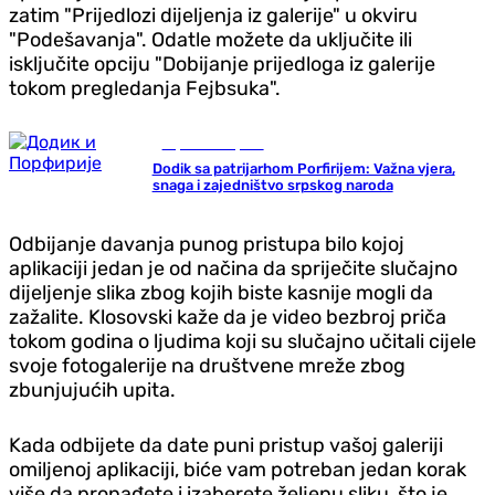
zatim "Prijedlozi dijeljenja iz galerije" u okviru
"Podešavanja". Odatle možete da uključite ili
isključite opciju "Dobijanje prijedloga iz galerije
tokom pregledanja Fejbsuka".
Republika Srpska
Dodik sa patrijarhom Porfirijem: Važna vjera,
snaga i zajedništvo srpskog naroda
Odbijanje davanja punog pristupa bilo kojoj
aplikaciji jedan je od načina da spriječite slučajno
dijeljenje slika zbog kojih biste kasnije mogli da
zažalite. Klosovski kaže da je video bezbroj priča
tokom godina o ljudima koji su slučajno učitali cijele
svoje fotogalerije na društvene mreže zbog
zbunjujućih upita.
Kada odbijete da date puni pristup vašoj galeriji
omiljenoj aplikaciji, biće vam potreban jedan korak
više da pronađete i izaberete željenu sliku, što je