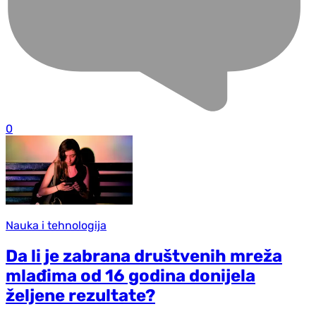
0
Nauka i tehnologija
Da li je zabrana društvenih mreža
mlađima od 16 godina donijela
željene rezultate?