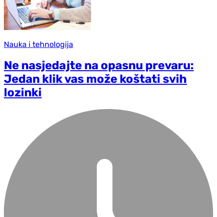
Nauka i tehnologija
Ne nasjedajte na opasnu prevaru:
Jedan klik vas može koštati svih
lozinki