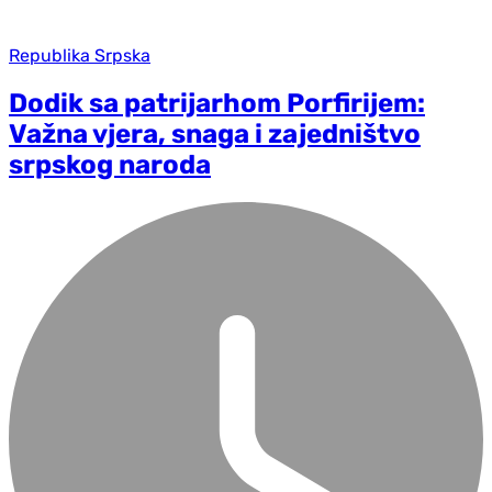
Republika Srpska
Dodik sa patrijarhom Porfirijem:
Važna vjera, snaga i zajedništvo
srpskog naroda