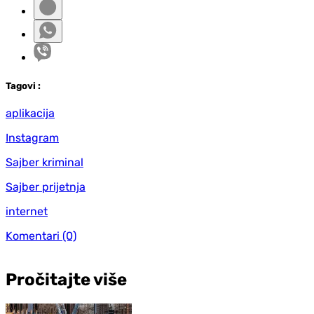
Tag
ovi
:
aplikacija
Instagram
Sajber kriminal
Sajber prijetnja
internet
Komentari
(0)
Pročitajte više