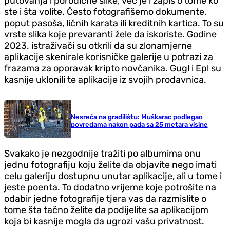
putovanja i porodične slike, već je i zapis o tome ko
ste i šta volite. Često fotografišemo dokumente,
poput pasoša, ličnih karata ili kreditnih kartica. To su
vrste slika koje prevaranti žele da iskoriste. Godine
2023. istraživači su otkrili da su zlonamjerne
aplikacije skenirale korisničke galerije u potrazi za
frazama za oporavak kripto novčanika. Gugl i Epl su
kasnije uklonili te aplikacije iz svojih prodavnica.
Hronika
Nesreća na gradilištu: Muškarac podlegao
povredama nakon pada sa 25 metara visine
Svakako je nezgodnije tražiti po albumima onu
jednu fotografiju koju želite da objavite nego imati
celu galeriju dostupnu unutar aplikacije, ali u tome i
jeste poenta. To dodatno vrijeme koje potrošite na
odabir jedne fotografije tjera vas da razmislite o
tome šta tačno želite da podijelite sa aplikacijom
koja bi kasnije mogla da ugrozi vašu privatnost.