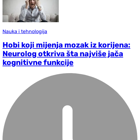
Nauka i tehnologija
Hobi koji mijenja mozak iz korijena:
Neurolog otkriva šta najviše jača
kognitivne funkcije