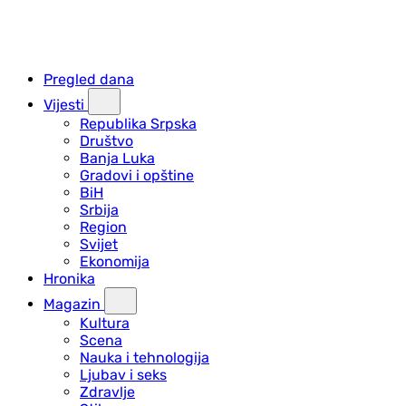
Pregled dana
Vijesti
Republika Srpska
Društvo
Banja Luka
Gradovi i opštine
BiH
Srbija
Region
Svijet
Ekonomija
Hronika
Magazin
Kultura
Scena
Nauka i tehnologija
Ljubav i seks
Zdravlje