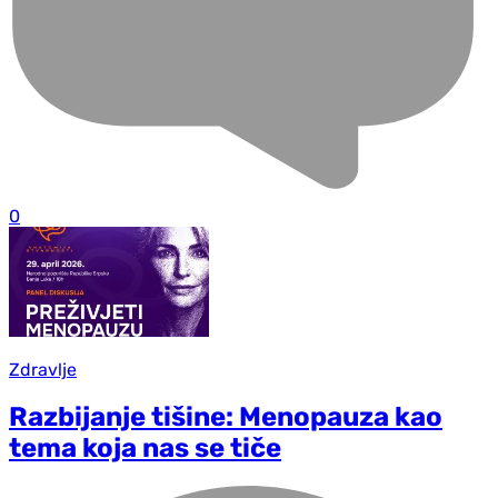
0
Zdravlje
Razbijanje tišine: Menopauza kao
tema koja nas se tiče