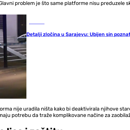
. Glavni problem je što same platforme nisu preduzele
Hronika
Detalji zločina u Sarajevu: Ubijen sin poz
orma nije uradila ništa kako bi deaktivirala njihove stare
emaju potrebu da traže komplikovane načine za zaobilaže