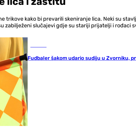
 lica i zaštitu
e trikove kako bi prevarili skeniranje lica. Neki su stavl
u zabilježeni slučajevi gdje su stariji prijatelji i rođac
Hronika
Fudbaler šakom udario sudiju u Zvorniku, pr