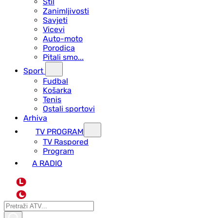
Stil
Zanimljivosti
Savjeti
Vicevi
Auto-moto
Porodica
Pitali smo...
Sport
Fudbal
Košarka
Tenis
Ostali sportovi
Arhiva
TV PROGRAM
ТV Raspored
Program
A RADIO
L