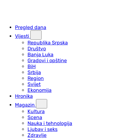
Pregled dana
Vijesti
Republika Srpska
Društvo
Banja Luka
Gradovi i opštine
BiH
Srbija
Region
Svijet
Ekonomija
Hronika
Magazin
Kultura
Scena
Nauka i tehnologija
Ljubav i seks
Zdravlje