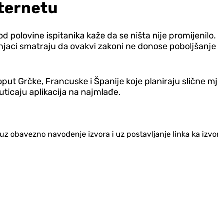
nternetu
 od polovine ispitanika kaže da se ništa nije promijenil
aci smatraju da ovakvi zakoni ne donose poboljšanje p
 poput Grčke, Francuske i Španije koje planiraju slične
uticaju aplikacija na najmlađe.
no uz obavezno navođenje izvora i uz postavljanje linka ka iz