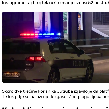
Instagramu taj broj tek nešto manji i iznosi 52 odsto
Skoro dve trećine korisnika Jutjuba izjavilo je da platf
TikTok gdje se nalozi rijetko gase. Zbog toga djeca n