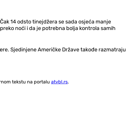
o. Čak 14 odsto tinejdžera se sada osjeća manje
reko noći i da je potrebna bolja kontrola samih
 mjere. Sjedinjene Američke Države takođe razmatraju
vornom tekstu na portalu
atvbl.rs
.