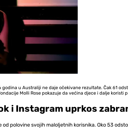
odina u Australiji ne daje očekivane rezultate. Čak 61 odsto
ondacije Molli Rose pokazuje da većina djece i dalje koristi 
ok i Instagram uprkos zabra
iše od polovine svojih maloljetnih korisnika. Oko 53 odsto