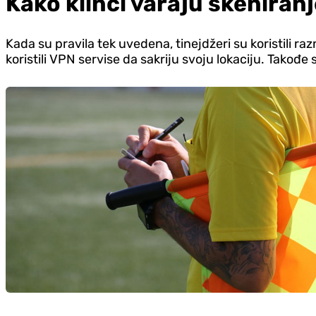
Kako klinci varaju skeniranje
Kada su pravila tek uvedena, tinejdžeri su koristili razn
koristili VPN servise da sakriju svoju lokaciju. Takođe s