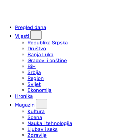
Pregled dana
Vijesti
Republika Srpska
Društvo
Banja Luka
Gradovi i opštine
BiH
Srbija
Region
Svijet
Ekonomija
Hronika
Magazin
Kultura
Scena
Nauka i tehnologija
Ljubav i seks
Zdravlje