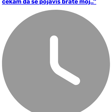
čekam da se pojaviš brate moj..''