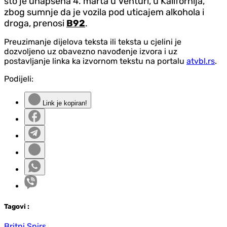
što je uhapšena 4. marta u Venturi, u Kalifornija,
zbog sumnje da je vozila pod uticajem alkohola i
droga, prenosi
B92
.
Preuzimanje dijelova teksta ili teksta u cjelini je
dozvoljeno uz obavezno navođenje izvora i uz
postavljanje linka ka izvornom tekstu na portalu
atvbl.rs
.
Podijeli:
Link je kopiran!
Tag
ovi
:
Britni Spirs