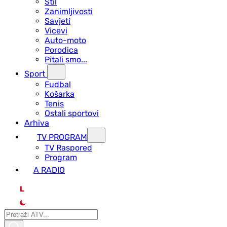
Stil
Zanimljivosti
Savjeti
Vicevi
Auto-moto
Porodica
Pitali smo...
Sport
Fudbal
Košarka
Tenis
Ostali sportovi
Arhiva
TV PROGRAM
ТV Raspored
Program
A RADIO
L