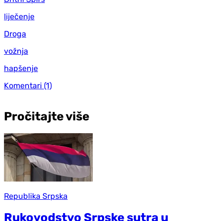
liječenje
Droga
vožnja
hapšenje
Komentari
(1)
Pročitajte više
Republika Srpska
Rukovodstvo Srpske sutra u