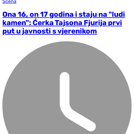
Scena
Ona 16, on 17 godina i staju na "ludi
kamen": Ćerka Tajsona Fjurija prvi
put u javnosti s vjerenikom