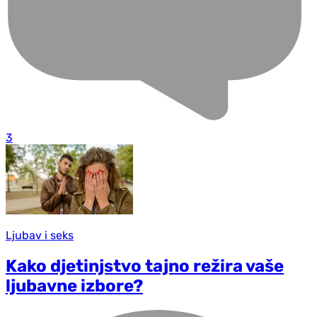
3
Ljubav i seks
Kako d‌jetinjstvo tajno režira vaše
ljubavne izbore?