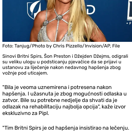
Foto:
Tanjug/Photo by Chris Pizzello/Invision/AP, File
Sinovi Britni Spirs, Šon Preston i Džejden Džejms, odigrali
su veliku ulogu u podsticanju pjevačice da se prijavi u
ustanovu za liječenje nakon nedavnog hapšenja zbog
vožnje pod uticajem.
"Bila je veoma uznemirena i potresena nakon
hapšenja. I užasnuta je zbog mogućnosti odlaska u
zatvor. Bile su potrebne nedjelje da shvati da je
odlazak na rehabilitaciju najbolja opcija", kaže izvor
ekskluzivno za Pipl.
"Tim Britni Spirs je od hapšenja insistirao na lečenju.