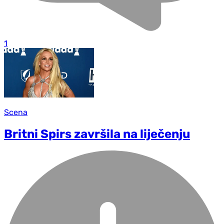
1
Scena
Britni Spirs završila na liječenju