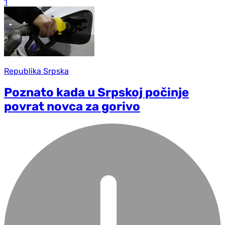
1
Republika Srpska
Poznato kada u Srpskoj počinje
povrat novca za gorivo