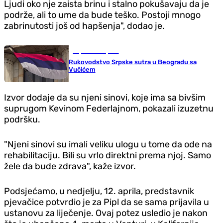
Ljudi oko nje zaista brinu i stalno pokušavaju da je
podrže, ali to ume da bude teško. Postoji mnogo
zabrinutosti još od hapšenja", dodao je.
Republika Srpska
Rukovodstvo Srpske sutra u Beogradu sa
Vučićem
Izvor dodaje da su njeni sinovi, koje ima sa bivšim
suprugom Kevinom Federlajnom, pokazali izuzetnu
podršku.
"Njeni sinovi su imali veliku ulogu u tome da ode na
rehabilitaciju. Bili su vrlo direktni prema njoj. Samo
žele da bude zdrava", kaže izvor.
Podsjećamo, u nedjelju, 12. aprila, predstavnik
pjevačice potvrdio je za Pipl da se sama prijavila u
ustanovu za liječenje. Ovaj potez usledio je nakon