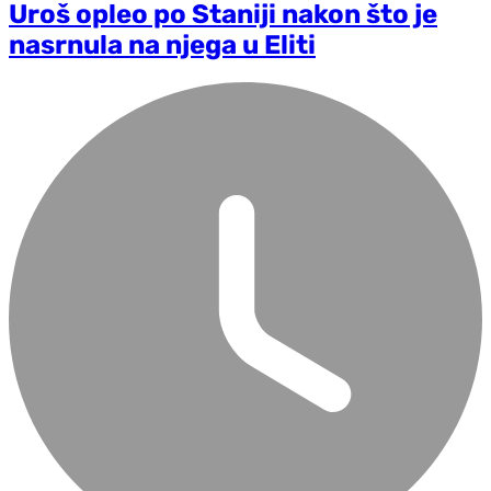
Uroš opleo po Staniji nakon što je
nasrnula na njega u Eliti