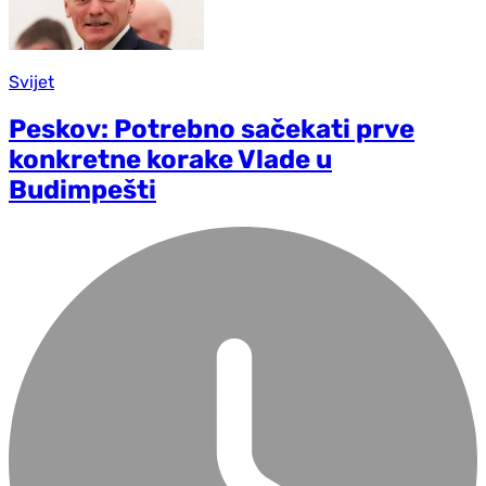
Svijet
Peskov: Potrebno sačekati prve
konkretne korake Vlade u
Budimpešti