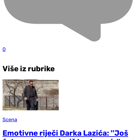
0
Više iz rubrike
Scena
Emotivne riječi Darka Lazića: ''Još