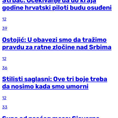
Štrbac: Očekivanje da do kraja
godine hrvatski piloti budu osuđeni
12
39
Ostojić: U obavezi smo da tražimo
pravdu za ratne zločine nad Srbima
12
36
Stilisti saglasni: Ove tri boje treba
da nosimo kada smo umorni
12
33