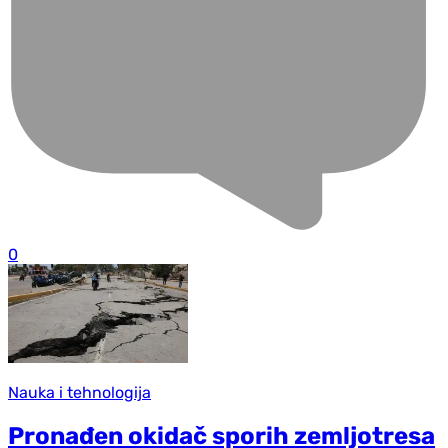
0
Nauka i tehnologija
Pronađen okidač sporih zemljotresa