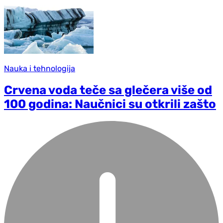
Nauka i tehnologija
Crvena voda teče sa glečera više od
100 godina: Naučnici su otkrili zašto