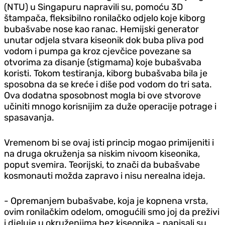
(NTU) u Singapuru napravili su, pomoću 3D
štampača, fleksibilno ronilačko odjelo koje kiborg
bubašvabe nose kao ranac. Hemijski generator
unutar odjela stvara kiseonik dok buba pliva pod
vodom i pumpa ga kroz cjevčice povezane sa
otvorima za disanje (stigmama) koje bubašvaba
koristi. Tokom testiranja, kiborg bubašvaba bila je
sposobna da se kreće i diše pod vodom do tri sata.
Ova dodatna sposobnost mogla bi ove stvorove
učiniti mnogo korisnijim za duže operacije potrage i
spasavanja.
Vremenom bi se ovaj isti princip mogao primijeniti i
na druga okruženja sa niskim nivoom kiseonika,
poput svemira. Teorijski, to znači da bubašvabe
kosmonauti možda zapravo i nisu nerealna ideja.
- Opremanjem bubašvabe, koja je kopnena vrsta,
ovim ronilačkim odelom, omogućili smo joj da preživi
i djeluje u okruženjima bez kiseonika - napisali su