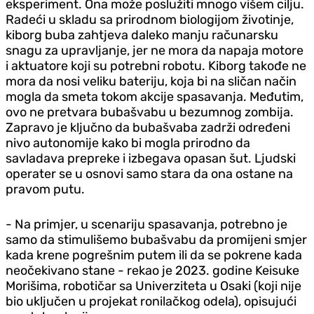
eksperiment. Ona može poslužiti mnogo višem cilju.
Radeći u skladu sa prirodnom biologijom životinje,
kiborg buba zahtjeva daleko manju računarsku
snagu za upravljanje, jer ne mora da napaja motore
i aktuatore koji su potrebni robotu. Kiborg takođe ne
mora da nosi veliku bateriju, koja bi na sličan način
mogla da smeta tokom akcije spasavanja. Međutim,
ovo ne pretvara bubašvabu u bezumnog zombija.
Zapravo je ključno da bubašvaba zadrži određeni
nivo autonomije kako bi mogla prirodno da
savladava prepreke i izbegava opasan šut. Ljudski
operater se u osnovi samo stara da ona ostane na
pravom putu.
- Na primjer, u scenariju spasavanja, potrebno je
samo da stimulišemo bubašvabu da promijeni smjer
kada krene pogrešnim putem ili da se pokrene kada
neočekivano stane - rekao je 2023. godine Keisuke
Morišima, robotičar sa Univerziteta u Osaki (koji nije
bio uključen u projekat ronilačkog odela), opisujući