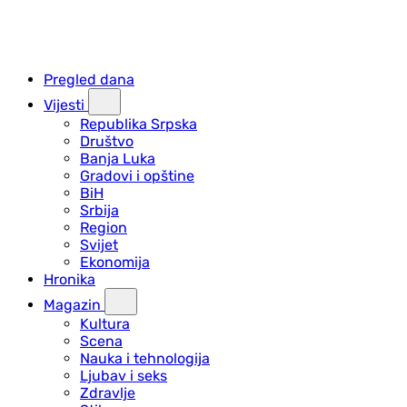
Pregled dana
Vijesti
Republika Srpska
Društvo
Banja Luka
Gradovi i opštine
BiH
Srbija
Region
Svijet
Ekonomija
Hronika
Magazin
Kultura
Scena
Nauka i tehnologija
Ljubav i seks
Zdravlje