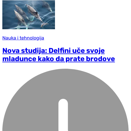
Nauka i tehnologija
Nova studija: Delfini uče svoje
mladunce kako da prate brodove