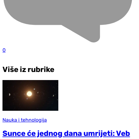
0
Više iz rubrike
Nauka i tehnologija
Sunce će jednog dana umrijeti: Veb