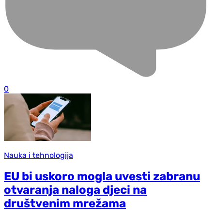
0
Nauka i tehnologija
EU bi uskoro mogla uvesti zabranu
otvaranja naloga djeci na
društvenim mrežama