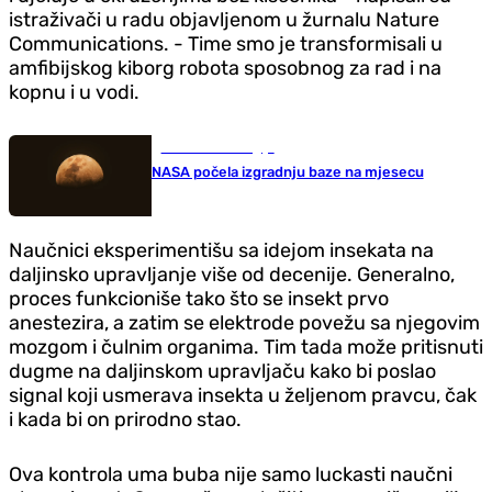
istraživači u radu objavljenom u žurnalu Nature
Communications. - Time smo je transformisali u
amfibijskog kiborg robota sposobnog za rad i na
kopnu i u vodi.
Nauka i tehnologija
NASA počela izgradnju baze na mjesecu
Naučnici eksperimentišu sa idejom insekata na
daljinsko upravljanje više od decenije. Generalno,
proces funkcioniše tako što se insekt prvo
anestezira, a zatim se elektrode povežu sa njegovim
mozgom i čulnim organima. Tim tada može pritisnuti
dugme na daljinskom upravljaču kako bi poslao
signal koji usmerava insekta u željenom pravcu, čak
i kada bi on prirodno stao.
Ova kontrola uma buba nije samo luckasti naučni