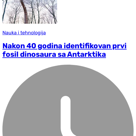
Nauka i tehnologija
Nakon 40 godina identifikovan prvi
fosil dinosaura sa Antarktika