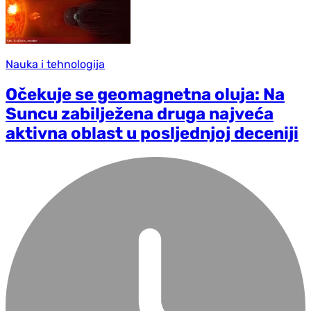
Nauka i tehnologija
Očekuje se geomagnetna oluja: Na
Suncu zabilježena druga najveća
aktivna oblast u posljednjoj deceniji