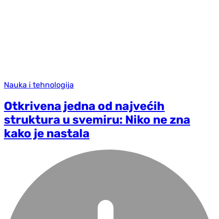
Nauka i tehnologija
Otkrivena jedna od najvećih
struktura u svemiru: Niko ne zna
kako je nastala