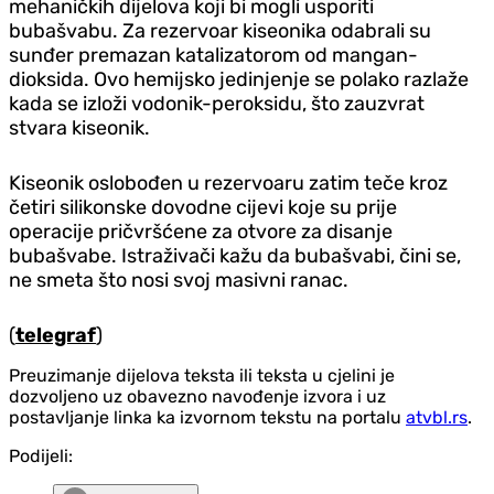
mehaničkih dijelova koji bi mogli usporiti
bubašvabu. Za rezervoar kiseonika odabrali su
sunđer premazan katalizatorom od mangan-
dioksida. Ovo hemijsko jedinjenje se polako razlaže
kada se izloži vodonik-peroksidu, što zauzvrat
stvara kiseonik.
Kiseonik oslobođen u rezervoaru zatim teče kroz
četiri silikonske dovodne cijevi koje su prije
operacije pričvršćene za otvore za disanje
bubašvabe. Istraživači kažu da bubašvabi, čini se,
ne smeta što nosi svoj masivni ranac.
(
telegraf
)
Preuzimanje dijelova teksta ili teksta u cjelini je
dozvoljeno uz obavezno navođenje izvora i uz
postavljanje linka ka izvornom tekstu na portalu
atvbl.rs
.
Podijeli: