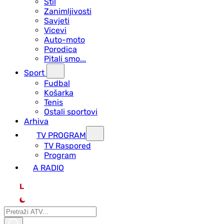
Stil
Zanimljivosti
Savjeti
Vicevi
Auto-moto
Porodica
Pitali smo...
Sport
Fudbal
Košarka
Tenis
Ostali sportovi
Arhiva
TV PROGRAM
ТV Raspored
Program
A RADIO
L