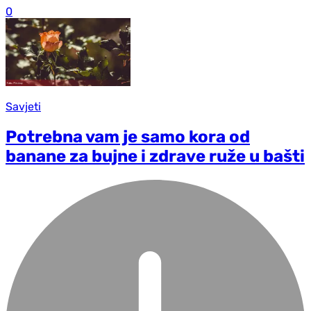
0
Savjeti
Potrebna vam je samo kora od
banane za bujne i zdrave ruže u bašti