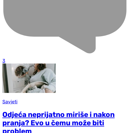
3
Savjeti
Odjeća neprijatno miriše i nakon
pranja? Evo u čemu može biti
problem