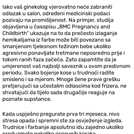
Iako vaš ginekolog vjerovatno neće zabraniti
odlazak u salon, određeni medicinski podaci
pozivaju na promišljenost. Na primjer, studija
objavljena u časopisu „BMC Pregnancy and
Childbirth“ ukazuje na to da prečesto izlaganje
hemikalijama iz farbe može biti povezano sa
smanjenom tjelesnom težinom bebe ukoliko
agresivno ponavljate tretmane neposredno prije i
tokom ranih faza začeća. Zato zapamtite da je
umjerenost vaš najbolji saveznik u ovom predivnom
periodu. Svako bojenje kose u trudnoći radite
smisleno i sa mjerom. Mnoge žene prave grešku
pretjerujući sa učestalim odlascima kod frizera, ne
shvatajući da tijelo sada drugačije reaguje na
poznate supstance.
Kada uspješno pregurate prva tri mjeseca, nivo
stresa opada i spremni ste za osvježenje izgleda.
Trudnice i farbanje apsolutno idu zajedno ukoliko
preduzmete nekoliko osnovnih koraka