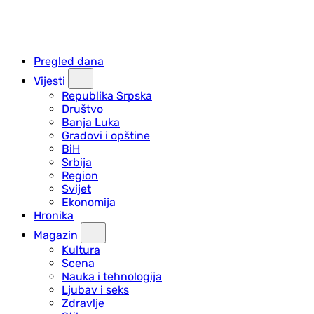
Pregled dana
Vijesti
Republika Srpska
Društvo
Banja Luka
Gradovi i opštine
BiH
Srbija
Region
Svijet
Ekonomija
Hronika
Magazin
Kultura
Scena
Nauka i tehnologija
Ljubav i seks
Zdravlje