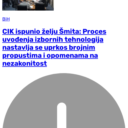
BiH
CIK ispunio želju Šmita: Proces
uvođenja izbornih tehnologija
nastavlja se uprkos brojnim
propustima i opomenama na
nezakonitost