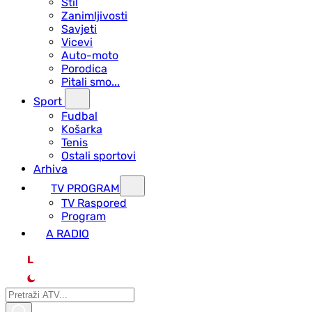
Stil
Zanimljivosti
Savjeti
Vicevi
Auto-moto
Porodica
Pitali smo...
Sport
Fudbal
Košarka
Tenis
Ostali sportovi
Arhiva
TV PROGRAM
ТV Raspored
Program
A RADIO
L