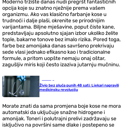
Moderno tržište danas nudi pregršt fantastičnih
opcija koje su znatno nježnije prema vašem
organizmu. Ako vas klasično farbanje kose u
trudnoći i dalje plaši, okrenite se prirodnijim
varijantama. Biljne mješavine, poput čiste kane,
predstavljaju apsolutno sjajan izbor ukoliko želite
tople, bakarne tonove bez imalo rizika. Pored toga,
farbe bez amonijaka danas savršeno prekrivaju
sede vlasi jednako efikasno kao i tradicionalne
formule, a pritom uopšte nemaju onaj oštar,
zagušljiv miris koji često izaziva jutarnju mučninu.
Zdravlje
Živio bez pluća punih 48 sati: Ljekari napravili
medicinsku revoluciju
Morate znati da sama promjena boje kose ne mora
automatski da uključuje snažne hidrogene i
amonijak. Toneri i polutrajni prelivi zadržavaju se
isključivo na površini same dlake i postepeno se