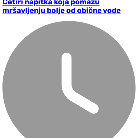
Četiri napitka koja pomažu
mršavljenju bolje od obične vode