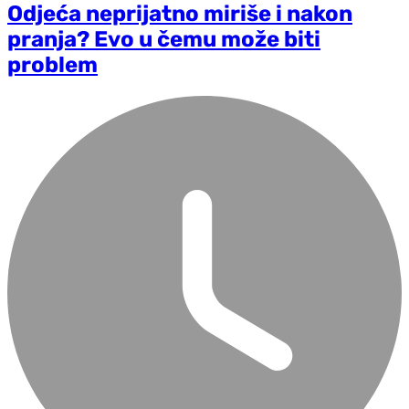
Odjeća neprijatno miriše i nakon
pranja? Evo u čemu može biti
problem