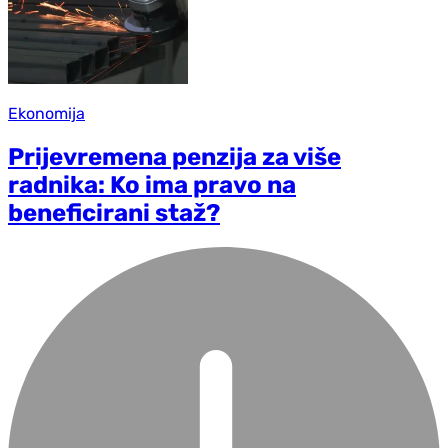
Ekonomija
Prijevremena penzija za više
radnika: Ko ima pravo na
beneficirani staž?