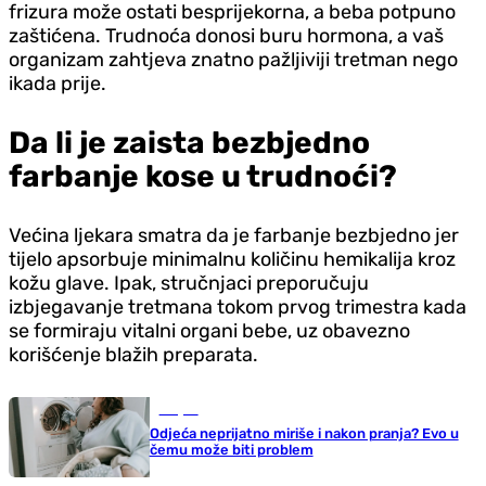
frizura može ostati besprijekorna, a beba potpuno
zaštićena. Trudnoća donosi buru hormona, a vaš
organizam zahtjeva znatno pažljiviji tretman nego
ikada prije.
Da li je zaista bezbjedno
farbanje kose u trudnoći?
Većina ljekara smatra da je farbanje bezbjedno jer
tijelo apsorbuje minimalnu količinu hemikalija kroz
kožu glave. Ipak, stručnjaci preporučuju
izbjegavanje tretmana tokom prvog trimestra kada
se formiraju vitalni organi bebe, uz obavezno
korišćenje blažih preparata.
Savjeti
Odjeća neprijatno miriše i nakon pranja? Evo u
čemu može biti problem