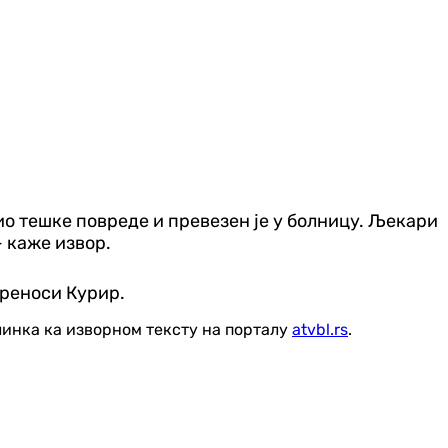
добио тешке повреде и превезен је у болницу. Љекари
 каже извор.
преноси Курир.
линка ка изворном тексту на порталу
atvbl.rs
.