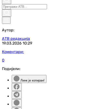
Аутор:
АТВ редакција
19.03.2026
10:29
Коментари:
0
Подијели:
Линк је копиран!