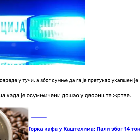
реде у тучи, а због сумње да га је претукао ухапшен је Б.
иша када је осумњичени дошао у двориште жртве.
Регион
Горка кафа у Каштелима: Пали због 14 то