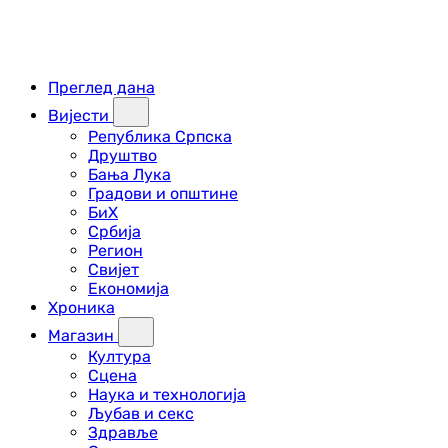
Преглед дана
Вијести
Република Српска
Друштво
Бања Лука
Градови и општине
БиХ
Србија
Регион
Свијет
Економија
Хроника
Магазин
Култура
Сцена
Наука и технологија
Љубав и секс
Здравље