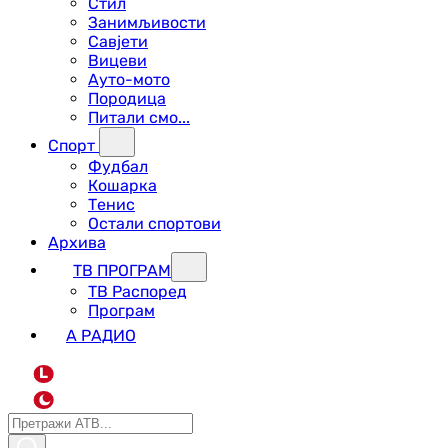
Стил
Занимљивости
Савјети
Вицеви
Ауто-мото
Породица
Питали смо...
Спорт
Фудбал
Кошарка
Тенис
Остали спортови
Архива
ТВ ПРОГРАМ
ТВ Распоред
Програм
А РАДИО
L