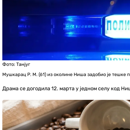
Фото:
Танјуг
Мушкарац Р. М. (61) из околине Ниша задобио је тешке пов
Драма се догодила 12. марта у једном селу код Н