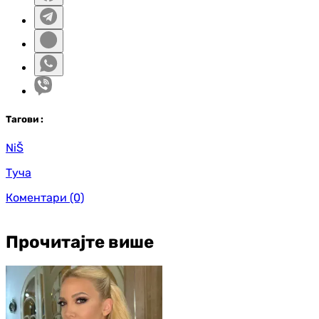
Таг
ови
:
NiŠ
Туча
Коментари
(0)
Прочитајте више