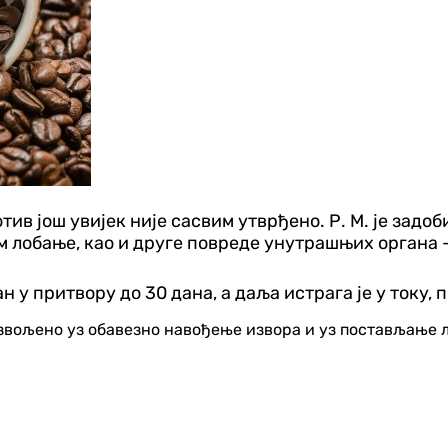
о мотив још увијек није сасвим утврђено. Р. М. је за
м лобање, као и друге повреде унутрашњих органа -
у притвору до 30 дана, а даља истрага је у току, 
озвољено уз обавезно навођење извора и уз постављање 