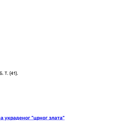
 Т. (41).
на украденог "црног злата"