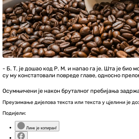
- Б. Т. је дошао код Р. М. и напао га је. Шта је би
су му констатовали повреде главе, односно прело
Осумњичени је након бруталног пребијања задржан 
Преузимање дијелова текста или текста у цјелини је д
Подијели:
Линк је копиран!