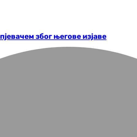
пјевачем због његове изјаве