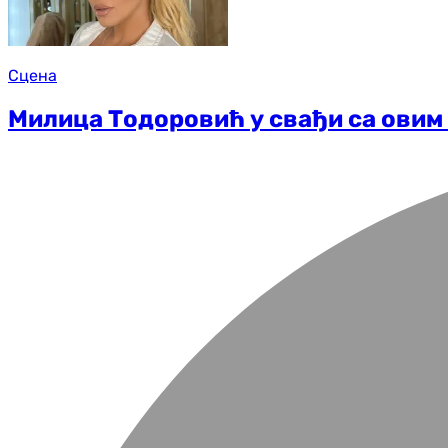
Сцена
Милица Тодоровић у свађи са овим 