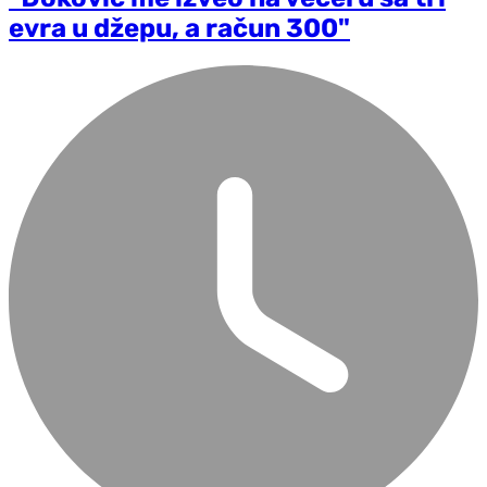
evra u džepu, a račun 300"