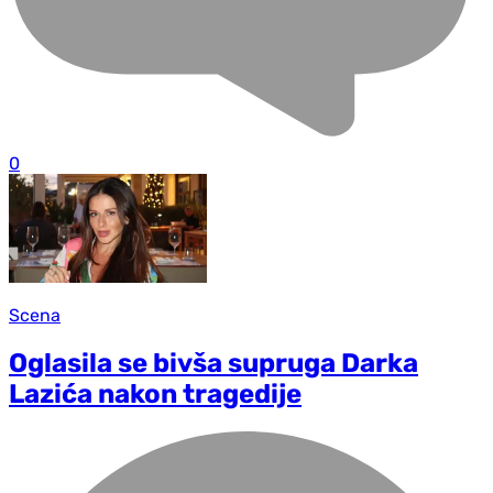
0
Scena
Oglasila se bivša supruga Darka
Lazića nakon tragedije