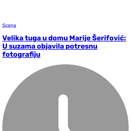
Scena
Velika tuga u domu Marije Šerifović:
U suzama objavila potresnu
fotografiju