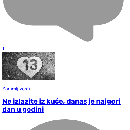
1
Zanimljivosti
Ne izlazite iz kuće, danas je najgori
dan u godini