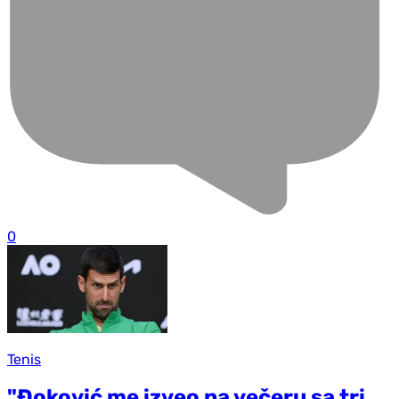
0
Tenis
"Đoković me izveo na večeru sa tri