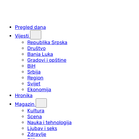
Pregled dana
Vijesti
Republika Srpska
Društvo
Banja Luka
Gradovi i opštine
BiH
Srbija
Region
Svijet
Ekonomija
Hronika
Magazin
Kultura
Scena
Nauka i tehnologija
Ljubav i seks
Zdravlje