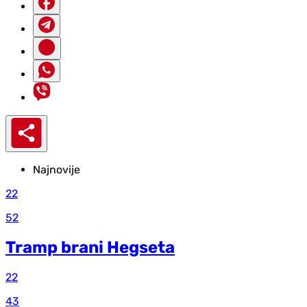
Najnovije
22
52
Tramp brani Hegseta
22
43