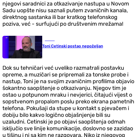
njegovi saradnici za otkazivanje nastupa u Novom
Sadu uopšte nisu saznali putem zvaničnih kanala,
direktnog sastanka ili bar kratkog telefonskog
poziva, već - surfujući po društvenim mrežama!
Scena
Toni Cetinski postao nepoželjan
Dok su tehničari već uveliko razmatrali postavku
opreme, a muzičari se pripremali za tonske probe i
nastup, Toni je na svojim zvaničnim profilima objavio
šokantno saopštenje o otkazivanju. Njegov tim je
ostao u potpunom mraku i nevjerici, čitajući vijest o
sopstvenom propalom poslu preko ekrana pametnih
telefona. Pokušaji da stupe u kontakt s pjevačem i
dobiju bilo kakvo logično objašnjenje bili su
uzaludni. Cetinski je po objavi saopštenja odmah
isključio sve linije komunikacije, doslovno se zazidao
u tišinu i ni sa kim ne razgovara. Niko iz njegovog