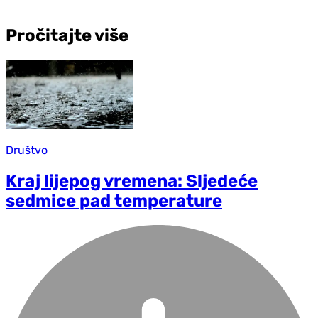
Pročitajte više
Društvo
Kraj lijepog vremena: Sljedeće
sedmice pad temperature