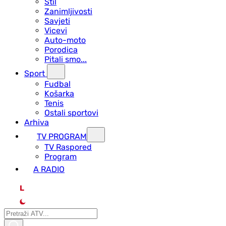
Stil
Zanimljivosti
Savjeti
Vicevi
Auto-moto
Porodica
Pitali smo...
Sport
Fudbal
Košarka
Tenis
Ostali sportovi
Arhiva
TV PROGRAM
ТV Raspored
Program
A RADIO
L