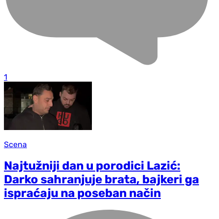
1
Scena
Najtužniji dan u porodici Lazić:
Darko sahranjuje brata, bajkeri ga
ispraćaju na poseban način