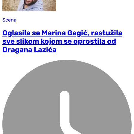
Scena
Oglasila se Marina Gagić, rastužila
sve slikom kojom se oprostila od
Dragana Lazića