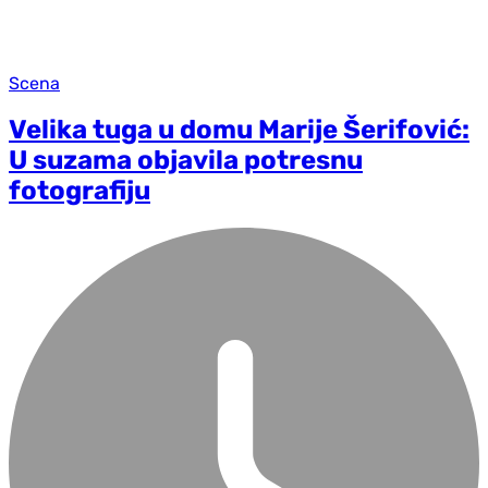
Scena
Velika tuga u domu Marije Šerifović:
U suzama objavila potresnu
fotografiju