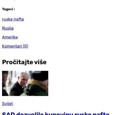
Tag
ovi
:
ruska nafta
Rusija
Amerika
Komentari
(0)
Pročitajte više
Svijet
SAD dozvolile kupovinu ruske nafte