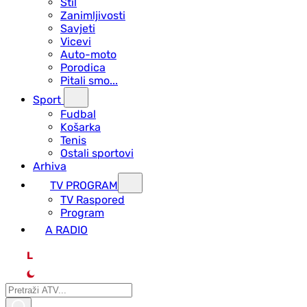
Stil
Zanimljivosti
Savjeti
Vicevi
Auto-moto
Porodica
Pitali smo...
Sport
Fudbal
Košarka
Tenis
Ostali sportovi
Arhiva
TV PROGRAM
ТV Raspored
Program
A RADIO
L