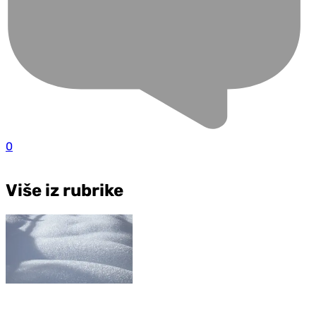
0
Više iz rubrike