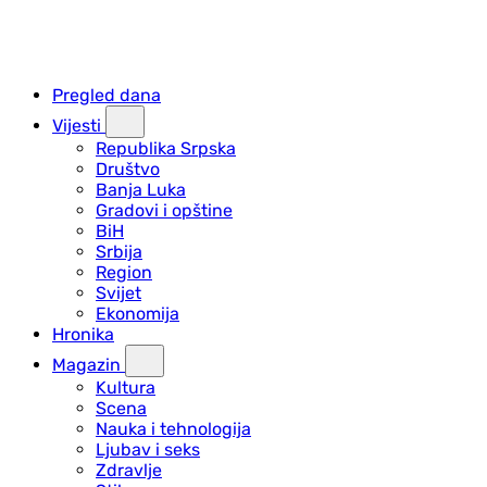
Pregled dana
Vijesti
Republika Srpska
Društvo
Banja Luka
Gradovi i opštine
BiH
Srbija
Region
Svijet
Ekonomija
Hronika
Magazin
Kultura
Scena
Nauka i tehnologija
Ljubav i seks
Zdravlje