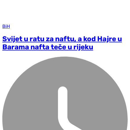
BiH
Svijet u ratu za naftu, a kod Hajre u
Barama nafta teče u rijeku