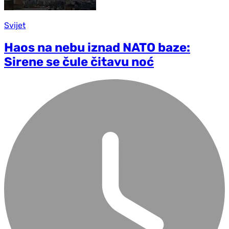
Svijet
Haos na nebu iznad NATO baze:
Sirene se čule čitavu noć