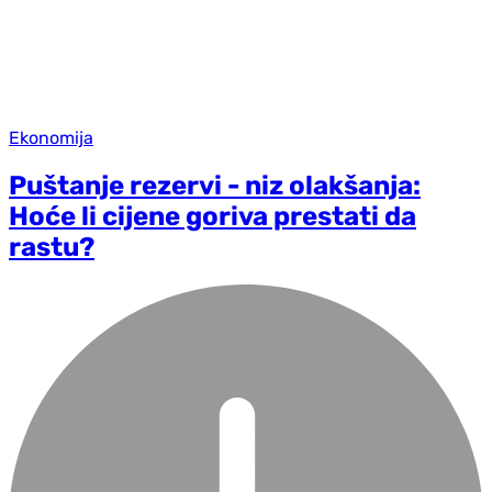
Ekonomija
Puštanje rezervi - niz olakšanja:
Hoće li cijene goriva prestati da
rastu?