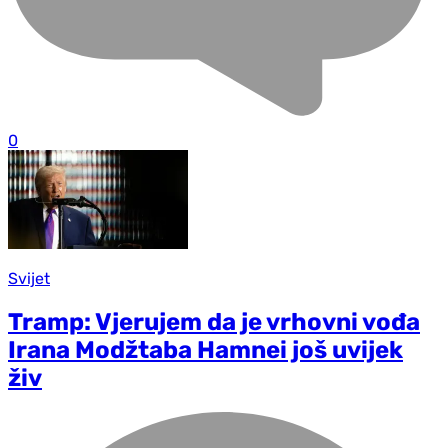
0
Svijet
Tramp: Vjerujem da je vrhovni vođa
Irana Modžtaba Hamnei još uvijek
živ