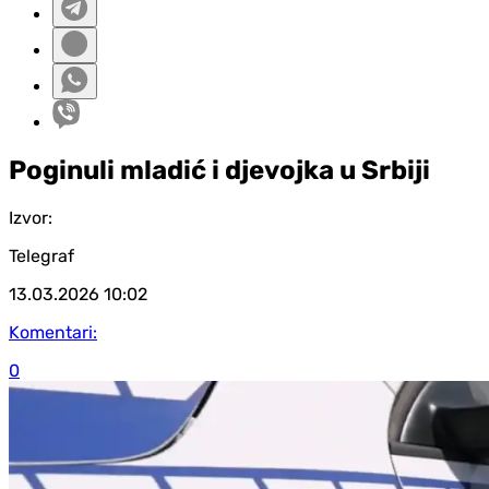
Poginuli mladić i d‌jevojka u Srbiji
Izvor:
Telegraf
13.03.2026
10:02
Komentari:
0