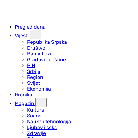
Pregled dana
Vijesti
Republika Srpska
Društvo
Banja Luka
Gradovi i opštine
BiH
Srbija
Region
Svijet
Ekonomija
Hronika
Magazin
Kultura
Scena
Nauka i tehnologija
Ljubav i seks
Zdravlje