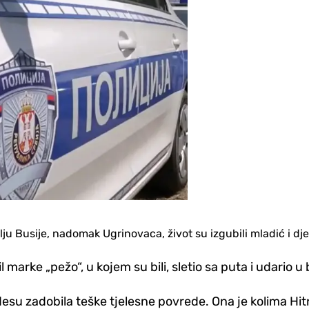
ju Busije, nadomak Ugrinovaca, život su izgubili mladić i d‌j
marke „pežo“, u kojem su bili, sletio sa puta i udario u
u udesu zadobila teške tjelesne povrede. Ona je kolima Hi