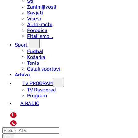
Stil
Zanimljivosti
Savjeti
Vicevi
Auto-moto
Porodica
Pitali smo...
Sport
Fudbal
Košarka
Tenis
Ostali sportovi
Arhiva
TV PROGRAM
ТV Raspored
Program
A RADIO
L