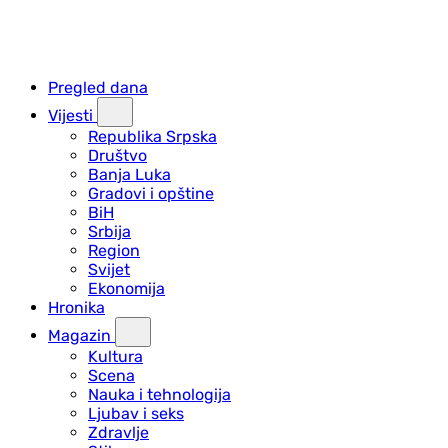
Pregled dana
Vijesti
Republika Srpska
Društvo
Banja Luka
Gradovi i opštine
BiH
Srbija
Region
Svijet
Ekonomija
Hronika
Magazin
Kultura
Scena
Nauka i tehnologija
Ljubav i seks
Zdravlje