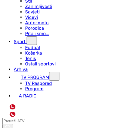
Stil
Zanimljivosti
Savjeti
Vicevi
Auto-moto
Porodica
Pitali smo...
Sport
Fudbal
Košarka
Tenis
Ostali sportovi
Arhiva
TV PROGRAM
ТV Raspored
Program
A RADIO
L