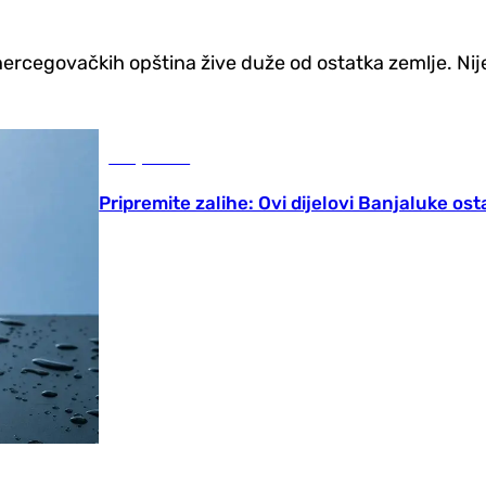
cegovačkih opština žive duže od ostatka zemlje. Nije r
Banja Luka
Pripremite zalihe: Ovi dijelovi Banjaluke os