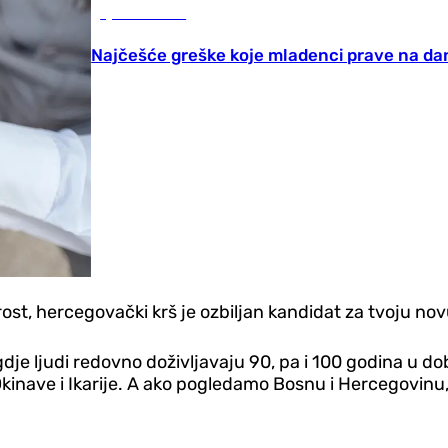
Ljubav i seks
Najčešće greške koje mladenci prave na da
rost, hercegovački krš je ozbiljan kandidat za tvoju no
dje ljudi redovno doživljavaju 90, pa i 100 godina u do
Okinave i Ikarije. A ako pogledamo Bosnu i Hercegovinu,