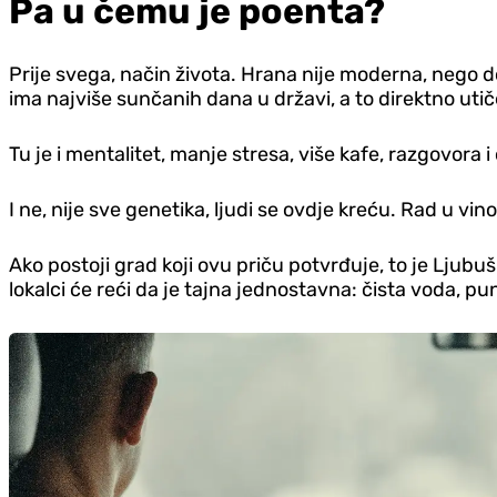
Pa u čemu je poenta?
Prije svega, način života. Hrana nije moderna, nego d
ima najviše sunčanih dana u državi, a to direktno utič
Tu je i mentalitet, manje stresa, više kafe, razgovor
I ne, nije sve genetika, ljudi se ovdje kreću. Rad u vin
Ako postoji grad koji ovu priču potvrđuje, to je Ljub
lokalci će reći da je tajna jednostavna: čista voda, p