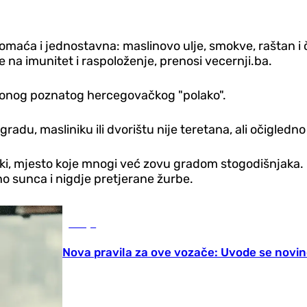
omaća i jednostavna: maslinovo ulje, smokve, raštan i 
e na imunitet i raspoloženje, prenosi vecernji.ba.
a i onog poznatog hercegovačkog "polako".
ogradu, masliniku ili dvorištu nije teretana, ali očigledn
uški, mjesto koje mnogi već zovu gradom stogodišnjaka.
uno sunca i nigdje pretjerane žurbe.
Srbija
Nova pravila za ove vozače: Uvode se novin