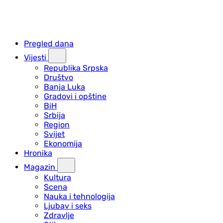
Pregled dana
Vijesti
Republika Srpska
Društvo
Banja Luka
Gradovi i opštine
BiH
Srbija
Region
Svijet
Ekonomija
Hronika
Magazin
Kultura
Scena
Nauka i tehnologija
Ljubav i seks
Zdravlje