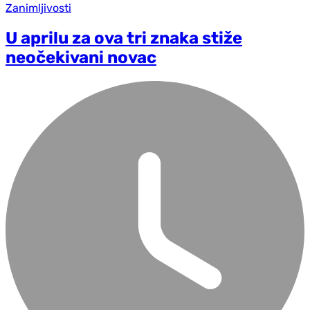
Zanimljivosti
U aprilu za ova tri znaka stiže
neočekivani novac