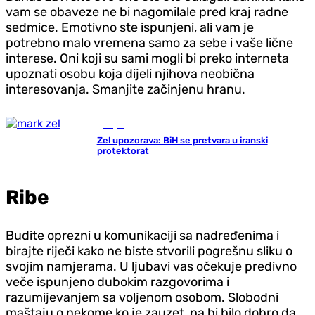
vam se obaveze ne bi nagomilale pred kraj radne
sedmice. Emotivno ste ispunjeni, ali vam je
potrebno malo vremena samo za sebe i vaše lične
interese. Oni koji su sami mogli bi preko interneta
upoznati osobu koja dijeli njihova neobična
interesovanja. Smanjite začinjenu hranu.
Svijet
Zel upozorava: BiH se pretvara u iranski
protektorat
Ribe
Budite oprezni u komunikaciji sa nadređenima i
birajte riječi kako ne biste stvorili pogrešnu sliku o
svojim namjerama. U ljubavi vas očekuje predivno
veče ispunjeno dubokim razgovorima i
razumijevanjem sa voljenom osobom. Slobodni
maštaju o nekome ko je zauzet, pa bi bilo dobro da