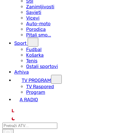
Stil
Zanimljivosti
Savjeti
Vicevi
Auto-moto
Porodica
Pitali smo...
Sport
Fudbal
Košarka
Tenis
Ostali sportovi
Arhiva
TV PROGRAM
ТV Raspored
Program
A RADIO
L