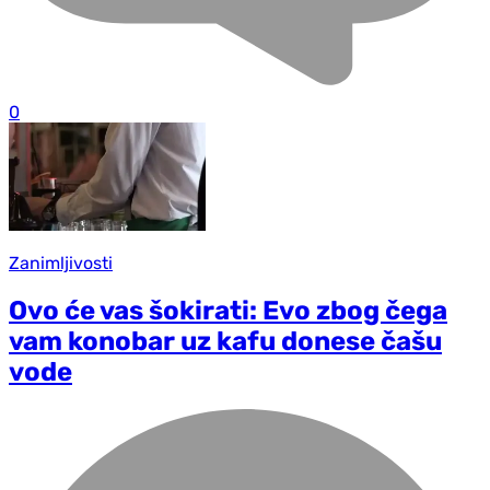
0
Zanimljivosti
Ovo će vas šokirati: Evo zbog čega
vam konobar uz kafu donese čašu
vode