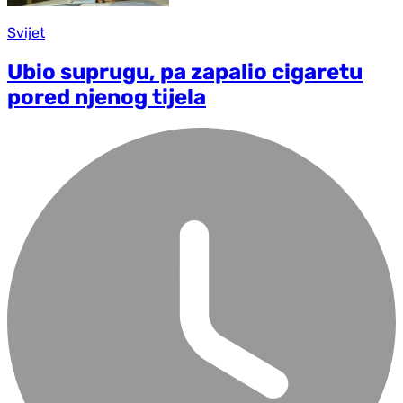
Svijet
Ubio suprugu, pa zapalio cigaretu
pored njenog tijela