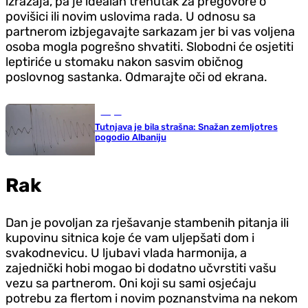
izražaja, pa je idealan trenutak za pregovore o
povišici ili novim uslovima rada. U odnosu sa
partnerom izbjegavajte sarkazam jer bi vas voljena
osoba mogla pogrešno shvatiti. Slobodni će osjetiti
leptiriće u stomaku nakon sasvim običnog
poslovnog sastanka. Odmarajte oči od ekrana.
Svijet
Tutnjava je bila strašna: Snažan zemljotres
pogodio Albaniju
Rak
Dan je povoljan za rješavanje stambenih pitanja ili
kupovinu sitnica koje će vam uljepšati dom i
svakodnevicu. U ljubavi vlada harmonija, a
zajednički hobi mogao bi dodatno učvrstiti vašu
vezu sa partnerom. Oni koji su sami osjećaju
potrebu za flertom i novim poznanstvima na nekom