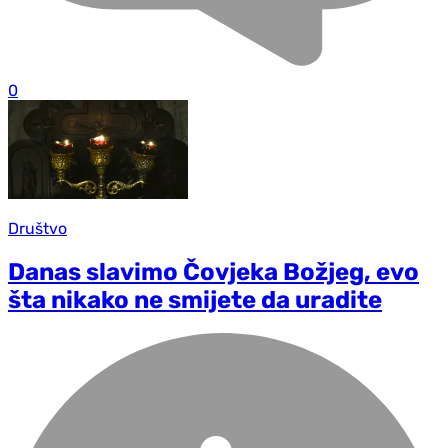
0
Društvo
Danas slavimo Čovjeka Božjeg, evo
šta nikako ne smijete da uradite