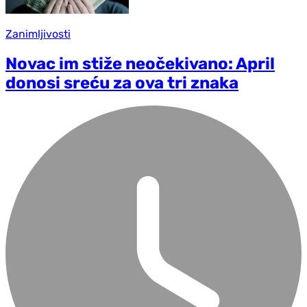
Zanimljivosti
Novac im stiže neočekivano: April
donosi sreću za ova tri znaka