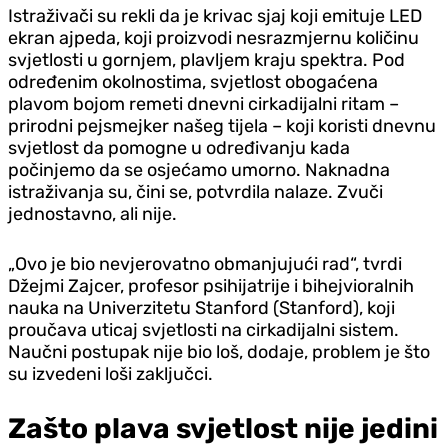
Istraživači su rekli da je krivac sjaj koji emituje LED
ekran ajpeda, koji proizvodi nesrazmjernu količinu
svjetlosti u gornjem, plavljem kraju spektra. Pod
određenim okolnostima, svjetlost obogaćena
plavom bojom remeti dnevni cirkadijalni ritam –
prirodni pejsmejker našeg tijela – koji koristi dnevnu
svjetlost da pomogne u određivanju kada
počinjemo da se osjećamo umorno. Naknadna
istraživanja su, čini se, potvrdila nalaze. Zvuči
jednostavno, ali nije.
„Ovo je bio nevjerovatno obmanjujući rad“, tvrdi
Džejmi Zajcer, profesor psihijatrije i bihejvioralnih
nauka na Univerzitetu Stanford (Stanford), koji
proučava uticaj svjetlosti na cirkadijalni sistem.
Naučni postupak nije bio loš, dodaje, problem je što
su izvedeni loši zaključci.
Zašto plava svjetlost nije jedini