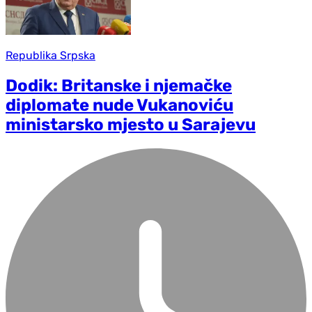
Republika Srpska
Dodik: Britanske i njemačke
diplomate nude Vukanoviću
ministarsko mjesto u Sarajevu