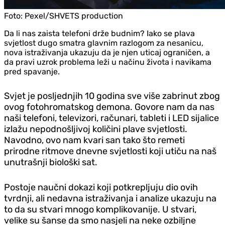
Foto:
Pexel/SHVETS production
Da li nas zaista telefoni drže budnim? Iako se plava
svjetlost dugo smatra glavnim razlogom za nesanicu,
nova istraživanja ukazuju da je njen uticaj ograničen, a
da pravi uzrok problema leži u načinu života i navikama
pred spavanje.
Svjet je posljednjih 10 godina sve više zabrinut zbog
ovog fotohromatskog demona. Govore nam da nas
naši telefoni, televizori, računari, tableti i LED sijalice
izlažu nepodnošljivoj količini plave svjetlosti.
Navodno, ovo nam kvari san tako što remeti
prirodne ritmove dnevne svjetlosti koji utiču na naš
unutrašnji biološki sat.
Postoje naučni dokazi koji potkrepljuju dio ovih
tvrdnji, ali nedavna istraživanja i analize ukazuju na
to da su stvari mnogo komplikovanije. U stvari,
velike su šanse da smo nasjeli na neke ozbiljne