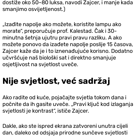
dostiže oko 50–80 luksa, navodi Zajcer, i manje kada
smanjimo osvijetljenost.)
„Izađite napolje ako možete, koristite lampu ako
morate“, preporučuje prof. Kalestad. Čak i 30-
minutna šetnja ujutru pravi pravu razliku. A ako
možete ponovo da izađete napolje poslije 15 časova,
Zajcer kaže da je i to iznenađujuće korisno. Dodatno
učvršćuje naš biološki sat i direktno smanjuje
osjetljivost na svjetlost uveče.
Nije svjetlost, već sadržaj
Ako radite od kuće, pojačajte svjetla tokom dana i
počnite da ih gasite uveče. „Pravi ključ kod izlaganja
svjetlosti je kontrast“, ističe Zajcer.
Dakle, ako ste ispred ekrana zatvoreni unutra cijeli
dan, daleko od odsjaja prirodne sunčeve svjetlosti