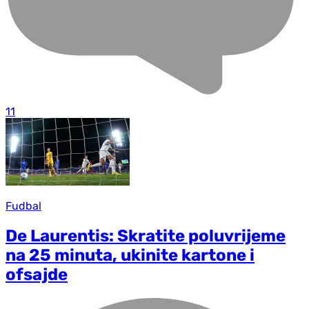
11
Fudbal
De Laurentis: Skratite poluvrijeme
na 25 minuta, ukinite kartone i
ofsajde