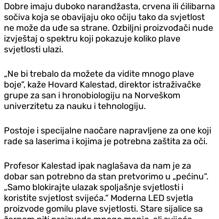
Dobre imaju duboko narandžasta, crvena ili ćilibarna
sočiva koja se obavijaju oko očiju tako da svjetlost
ne može da uđe sa strane. Ozbiljni proizvođači nude
izvještaj o spektru koji pokazuje koliko plave
svjetlosti ulazi.
„Ne bi trebalo da možete da vidite mnogo plave
boje“, kaže Hovard Kalestad, direktor istraživačke
grupe za san i hronobiologiju na Norveškom
univerzitetu za nauku i tehnologiju.
Postoje i specijalne naočare napravljene za one koji
rade sa laserima i kojima je potrebna zaštita za oči.
Profesor Kalestad ipak naglašava da nam je za
dobar san potrebno da stan pretvorimo u „pećinu“.
„Samo blokirajte ulazak spoljašnje svjetlosti i
koristite svjetlost svijeća.“ Moderna LED svjetla
proizvode gomilu plave svjetlosti. Stare sijalice sa