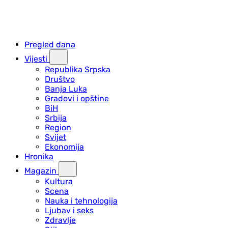
Pregled dana
Vijesti
Republika Srpska
Društvo
Banja Luka
Gradovi i opštine
BiH
Srbija
Region
Svijet
Ekonomija
Hronika
Magazin
Kultura
Scena
Nauka i tehnologija
Ljubav i seks
Zdravlje