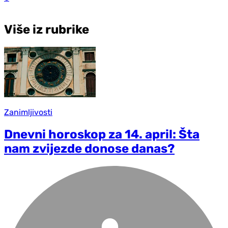
Više iz rubrike
Zanimljivosti
Dnevni horoskop za 14. april: Šta
nam zvijezde donose danas?