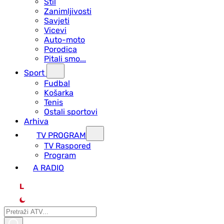
Stil
Zanimljivosti
Savjeti
Vicevi
Auto-moto
Porodica
Pitali smo...
Sport
Fudbal
Košarka
Tenis
Ostali sportovi
Arhiva
TV PROGRAM
ТV Raspored
Program
A RADIO
L