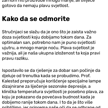
žarnom niti proizvode mnogo manje, ali svijeće
gotovo da nemaju plavu svjetlost.
Kako da se odmorite
Stručnjaci se slažu da je ono što je zaista važno
doza svjetlosti koju dobijamo tokom dana. Za
optimalan san, potrebno nam je puno svjetlosti
ujutru, a mnogo manje noću. Plava svjetlost je
važnija, ali je naša ukupna izloženost ta koja pravi
pravu razliku.
Ispostavilo se da rješenje za dobar san počinje da
djeluje od trenutka kada se probudimo. Prof.
Kalestad preporučuje korišćenje specijalne lampe
dizajnirane za liječenje sezonske depresije, a
klinička temperatura svjetlosti je posebno plava, za
koju je pokazano da povećava budnost kada je
dobijemo ranije tokom dana. I to da je što više
približimo, jer priprema naše oči da se odbrane od