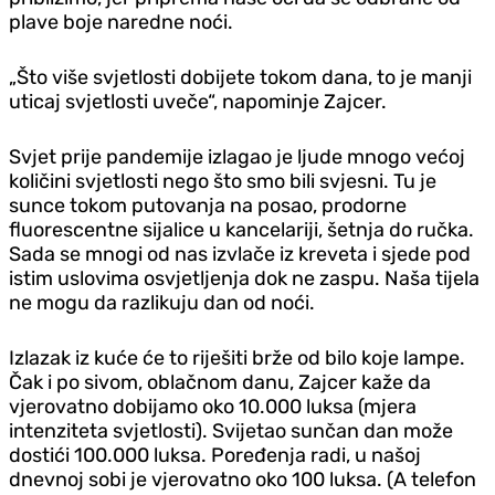
plave boje naredne noći.
„Što više svjetlosti dobijete tokom dana, to je manji
uticaj svjetlosti uveče“, napominje Zajcer.
Svjet prije pandemije izlagao je ljude mnogo većoj
količini svjetlosti nego što smo bili svjesni. Tu je
sunce tokom putovanja na posao, prodorne
fluorescentne sijalice u kancelariji, šetnja do ručka.
Sada se mnogi od nas izvlače iz kreveta i sjede pod
istim uslovima osvjetljenja dok ne zaspu. Naša tijela
ne mogu da razlikuju dan od noći.
Izlazak iz kuće će to riješiti brže od bilo koje lampe.
Čak i po sivom, oblačnom danu, Zajcer kaže da
vjerovatno dobijamo oko 10.000 luksa (mjera
intenziteta svjetlosti). Svijetao sunčan dan može
dostići 100.000 luksa. Poređenja radi, u našoj
dnevnoj sobi je vjerovatno oko 100 luksa. (A telefon