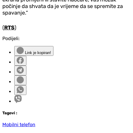
počinje da shvata da je vrijeme da se spremite za
spavanje.“
(
RTS
)
Podijeli:
Link je kopiran!
Tag
ovi
:
Mobilni telefon