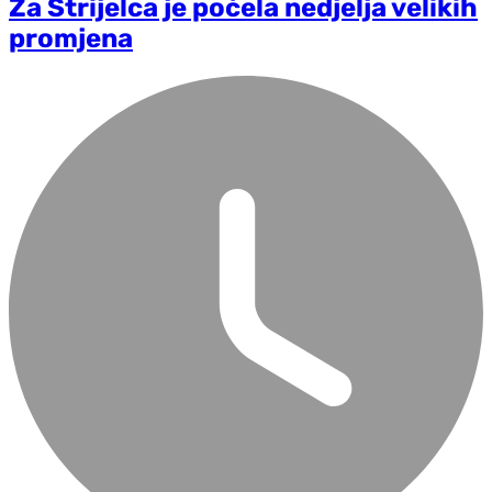
Za Strijelca je počela nedjelja velikih
promjena