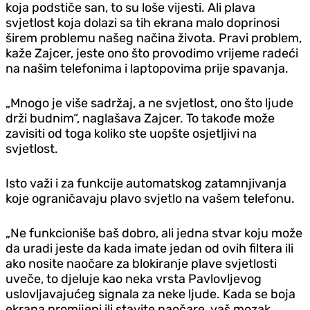
koja podstiče san, to su loše vijesti. Ali plava
svjetlost koja dolazi sa tih ekrana malo doprinosi
širem problemu našeg načina života. Pravi problem,
kaže Zajcer, jeste ono što provodimo vrijeme radeći
na našim telefonima i laptopovima prije spavanja.
„Mnogo je više sadržaj, a ne svjetlost, ono što ljude
drži budnim“, naglašava Zajcer. To takođe može
zavisiti od toga koliko ste uopšte osjetljivi na
svjetlost.
Isto važi i za funkcije automatskog zatamnjivanja
koje ograničavaju plavo svjetlo na vašem telefonu.
„Ne funkcioniše baš dobro, ali jedna stvar koju može
da uradi jeste da kada imate jedan od ovih filtera ili
ako nosite naočare za blokiranje plave svjetlosti
uveče, to djeluje kao neka vrsta Pavlovljevog
uslovljavajućeg signala za neke ljude. Kada se boja
ekrana promijeni ili stavite naočare, vaš mozak