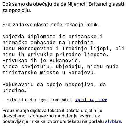
Još samo da obećaju da će Nijemci i Britanci glasati
za opoziciju.
Srbi za takve glasati neće, rekao je Dodik.
Najezda diplomata iz britanske i
njemačke ambasade na Trebinje.
Jesu Hercegovina i Trebinje lijepi, ali
nisu ih privukle prirodne ljepote.
Privukao ih je Vukanović.
Njega savjetuju, ubjeđuju, njemu nude
ministarsko mjesto u Sarajevu.
Pokušavaju da spoje nespojivo, da
ujedine…
— Milorad Dodik (@MiloradDodik)
April 14, 2026
Preuzimanje dijelova teksta ili teksta u cjelini je
dozvoljeno uz obavezno navođenje izvora i uz
postavljanje linka ka izvornom tekstu na portalu
atvbl.rs
.