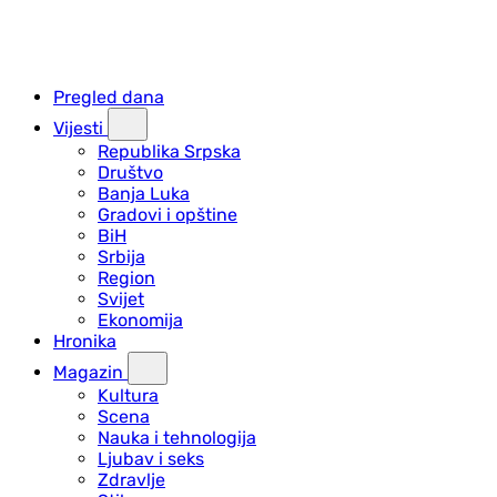
Pregled dana
Vijesti
Republika Srpska
Društvo
Banja Luka
Gradovi i opštine
BiH
Srbija
Region
Svijet
Ekonomija
Hronika
Magazin
Kultura
Scena
Nauka i tehnologija
Ljubav i seks
Zdravlje