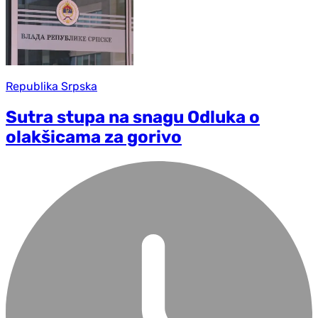
Republika Srpska
Sutra stupa na snagu Odluka o
olakšicama za gorivo