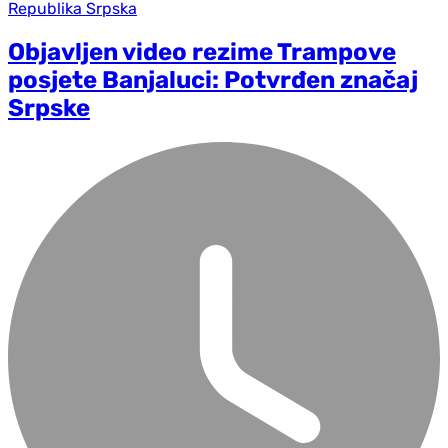
Republika Srpska
Objavljen video rezime Trampove
posjete Banjaluci: Potvrđen značaj
Srpske