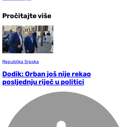
Pročitajte više
Republika Srpska
Dodik: Orban još nije rekao
posljednju riječ u politici