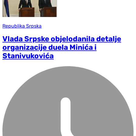
Republika Srpska
Vlada Srpske objelodanila detalje
organizacije duela Minića i
Stanivukovića