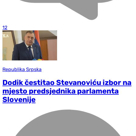
12
Republika Srpska
Dodik čestitao Stevanoviću izbor na
mjesto predsjednika parlamenta
Slovenije