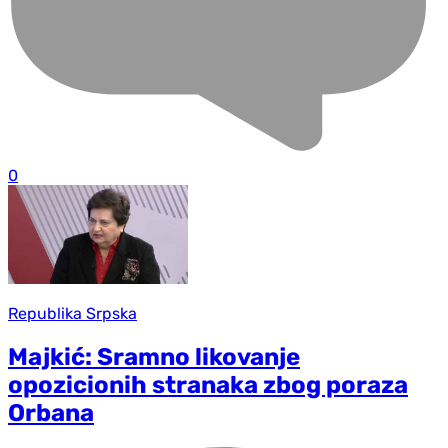
0
Republika Srpska
Majkić: Sramno likovanje
opozicionih stranaka zbog poraza
Orbana