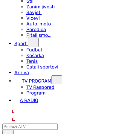
Stil
Zanimljivosti
Savjeti
Vicevi
Auto-moto
Porodica
Pitali smo...
Sport
Fudbal
Košarka
Tenis
Ostali sportovi
Arhiva
TV PROGRAM
ТV Raspored
Program
A RADIO
L