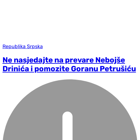
Republika Srpska
Ne nasjedajte na prevare Nebojše
Drinića i pomozite Goranu Petrušiću