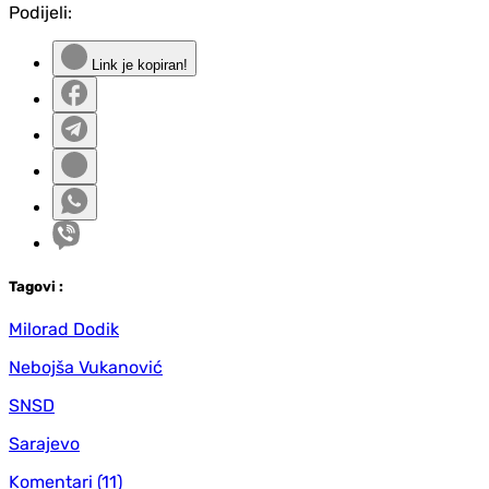
Podijeli:
Link je kopiran!
Tag
ovi
:
Milorad Dodik
Nebojša Vukanović
SNSD
Sarajevo
Komentari
(11)