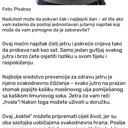
Foto:
Pixabay
Nadutost može da pokvari čak i najljepši dan – ali šta ako
vam kažemo da postoji jednostavan jutarnji napitak koji
može da vam pomogne da je zaboravite?
Ovaj moćni napitak čisti jetru i pokreće crijeva tako
da probava radi kao sat. Samo jedan gutljaj svakog
jutra i brzo ćete osjetiti razliku u svom tijelu i
raspoloženju.
Najbolje sredstvo prevencije za zdravu jetru je
njeno svakodnevno čišćenje – svako jutro na prazan
stomak popijte kašiku maslinovog ulja pomiješanog
sa kašikom limunovog soka. Jetra će vam reči
„hvala“! Nakon toga možete uživati u doručku.
Ovaj „koktel“ možete pripremati cijeli život, jer su
oba sastojka uobičajena svakodnevna hrana. Poslije