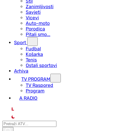
Stil
Zanimljivosti
Savjeti
Vicevi
Auto-moto
Porodica
Pitali smo...
Sport
Fudbal
Košarka
Tenis
Ostali sportovi
Arhiva
TV PROGRAM
ТV Raspored
Program
A RADIO
L