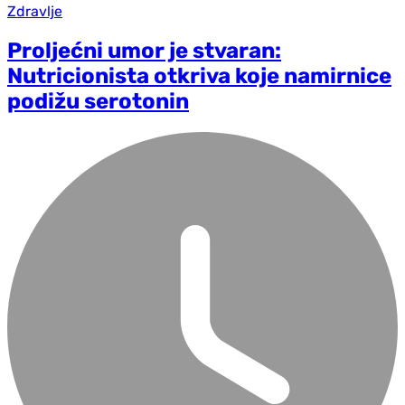
Zdravlje
Proljećni umor je stvaran:
Nutricionista otkriva koje namirnice
podižu serotonin