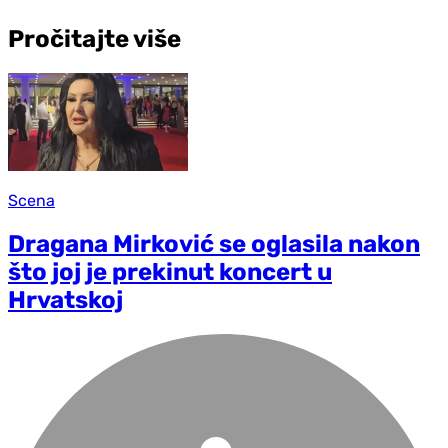
Pročitajte više
Scena
Dragana Mirković se oglasila nakon
što joj je prekinut koncert u
Hrvatskoj