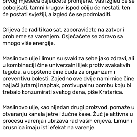
prvog mjeseca osjetićete promjene. Vaš izgled će se
poboljšati, tamni krugovi ispod očiju će nestati, ten
će postati svježiji, a izgled će se podmladiti.
Crijeva će raditi kao sat, zaboravićete na zatvor i
probleme sa varenjem. Osjećaćete se zdravo sa
mnogo više energije.
Maslinovo ulje i limun su svaki za sebe jako zdravi, ali
u kombinaciji čine univerzalni lijek protiv svakakvih
tegoba, a uopšteno čine čuda za organizam i
preventivu bolesti. Zajedno ove dvije namirnice čine
najjači jutarnji napitak, protivupalnu bombu koju bi
trebalo konzumirati svakog dana, piše Krstarica.
Maslinovo ulje, kao nijedan drugi proizvod, pomaže u
otvaranju kanala jetre i žučne kese. Žuč je aktivna u
procesu varenja i ubrzava rad vaših crijeva. Limun i
brusnica imaju isti efekat na varenje.