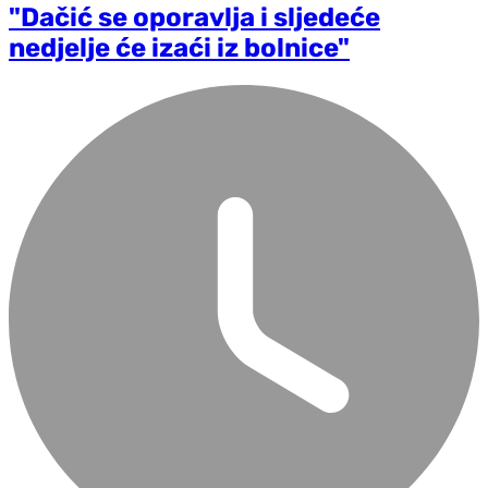
"Dačić se oporavlja i sljedeće
nedjelje će izaći iz bolnice"