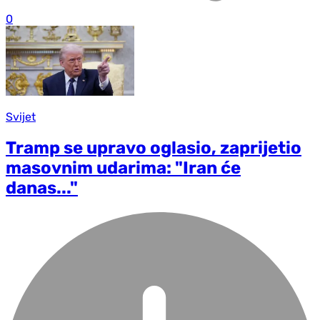
0
Svijet
Tramp se upravo oglasio, zaprijetio
masovnim udarima: "Iran će
danas..."