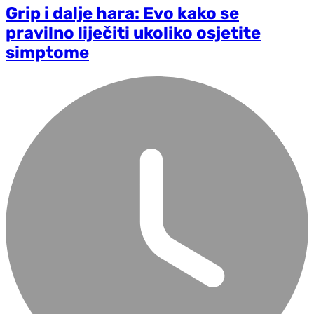
Grip i dalje hara: Evo kako se
pravilno liječiti ukoliko osjetite
simptome