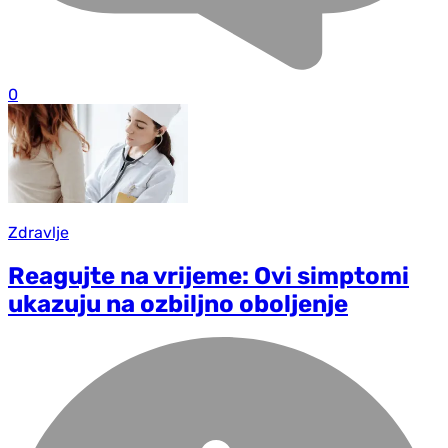
0
Zdravlje
Reagujte na vrijeme: Ovi simptomi
ukazuju na ozbiljno oboljenje