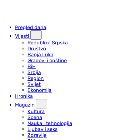
Pregled dana
Vijesti
Republika Srpska
Društvo
Banja Luka
Gradovi i opštine
BiH
Srbija
Region
Svijet
Ekonomija
Hronika
Magazin
Kultura
Scena
Nauka i tehnologija
Ljubav i seks
Zdravlje