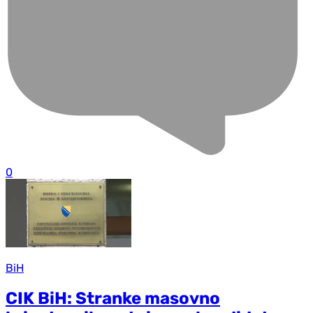
0
BiH
CIK BiH: Stranke masovno