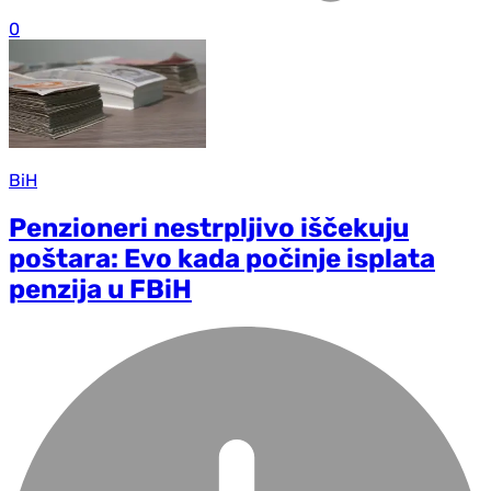
0
BiH
Penzioneri nestrpljivo iščekuju
poštara: Evo kada počinje isplata
penzija u FBiH