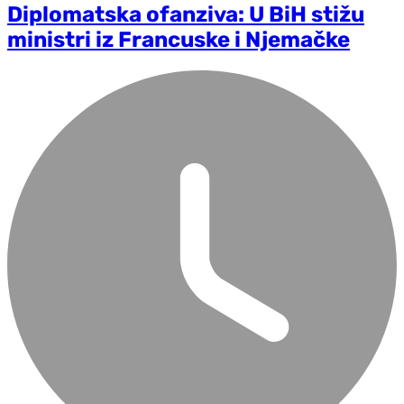
Diplomatska ofanziva: U BiH stižu
ministri iz Francuske i Njemačke