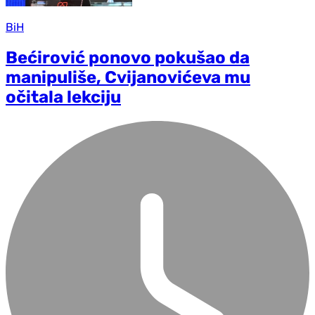
BiH
Bećirović ponovo pokušao da
manipuliše, Cvijanovićeva mu
očitala lekciju