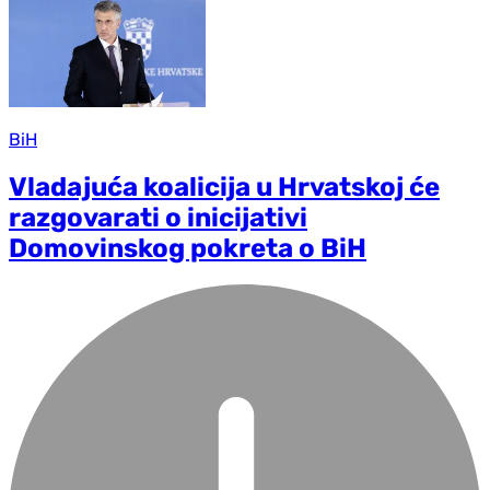
BiH
Vladajuća koalicija u Hrvatskoj će
razgovarati o inicijativi
Domovinskog pokreta o BiH