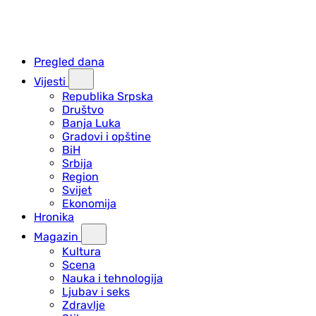
Pregled dana
Vijesti
Republika Srpska
Društvo
Banja Luka
Gradovi i opštine
BiH
Srbija
Region
Svijet
Ekonomija
Hronika
Magazin
Kultura
Scena
Nauka i tehnologija
Ljubav i seks
Zdravlje