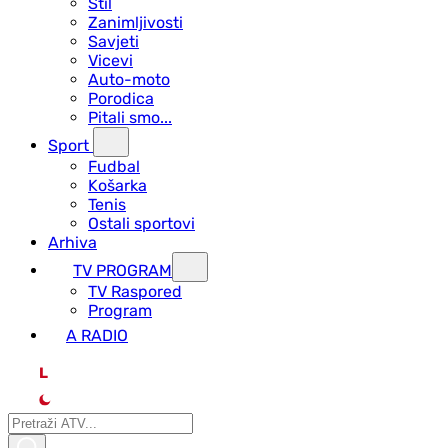
Stil
Zanimljivosti
Savjeti
Vicevi
Auto-moto
Porodica
Pitali smo...
Sport
Fudbal
Košarka
Tenis
Ostali sportovi
Arhiva
TV PROGRAM
ТV Raspored
Program
A RADIO
L