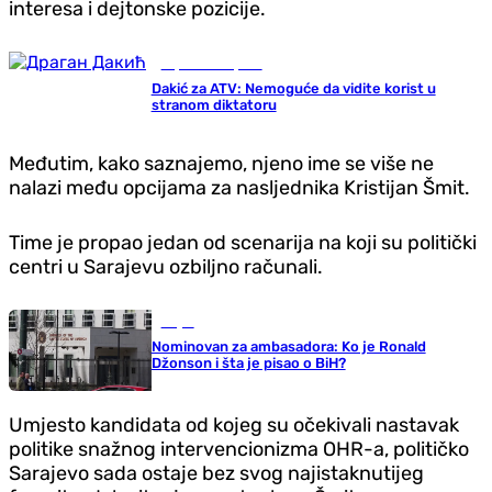
interesa i dejtonske pozicije.
Republika Srpska
Dakić za ATV: Nemoguće da vidite korist u
stranom diktatoru
Međutim, kako saznajemo, njeno ime se više ne
nalazi među opcijama za nasljednika Kristijan Šmit.
Time je propao jedan od scenarija na koji su politički
centri u Sarajevu ozbiljno računali.
Svijet
Nominovan za ambasadora: Ko je Ronald
Džonson i šta je pisao o BiH?
Umjesto kandidata od kojeg su očekivali nastavak
politike snažnog intervencionizma OHR-a, političko
Sarajevo sada ostaje bez svog najistaknutijeg