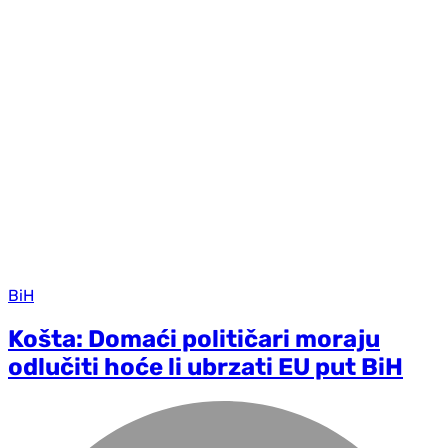
BiH
Košta: Domaći političari moraju
odlučiti hoće li ubrzati EU put BiH