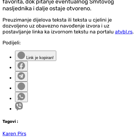
favorita, dok pitanje eventualnog Šmitovog
nasljednika i dalje ostaje otvoreno.
Preuzimanje dijelova teksta ili teksta u cjelini je
dozvoljeno uz obavezno navođenje izvora i uz
postavljanje linka ka izvornom tekstu na portalu
atvbl.rs
.
Podijeli:
Link je kopiran!
Tag
ovi
:
Karen Pirs