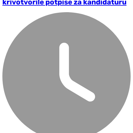
krivotvorile potpise za kandidaturu