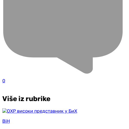
0
Više iz rubrike
BiH