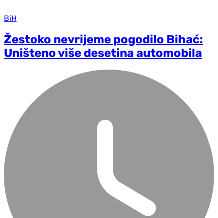
BiH
Žestoko nevrijeme pogodilo Bihać:
Uništeno više desetina automobila