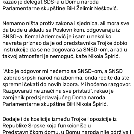
kazao je delegat SDS-a u Domu naroda
Parlamentarne skupštine BiH Želimir Nešković.
Nemamo ništa protiv zakona i sjednica, ali mora sve
da bude u skladu sa Poslovnikom, odgovaraju iz
SNSD-a. Kemal Ademović je i sam u nekoliko
navrata priznao da je od predstavnika Trojke dobio
instrukcije da se ne dogovara sa SNSD-om, a rad u
takvoj atmosferi je nemoguć, kaže Nikola Špirić.
"Ako je odgovor mi nećemo sa SNSD-om, a SNSD
izabrao srpski narod na izborima, onda recite da ste
spremni čekati do novih izbora. Mi hoćemo razgovor.
Razgovarati ne znači na sve pristati", rekao je
zamjenik predsjedavajućeg Doma naroda
Parlamentarne skupštine BiH Nikola Špirić.
Dodaje i da koalicija između Trojke i opozicije iz
Republike Srpske koja funkcioniše u
Predstavničkom domu, u Domu naroda nije održiva i