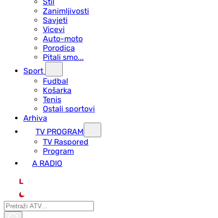
Stil
Zanimljivosti
Savjeti
Vicevi
Auto-moto
Porodica
Pitali smo...
Sport
Fudbal
Košarka
Tenis
Ostali sportovi
Arhiva
TV PROGRAM
ТV Raspored
Program
A RADIO
L