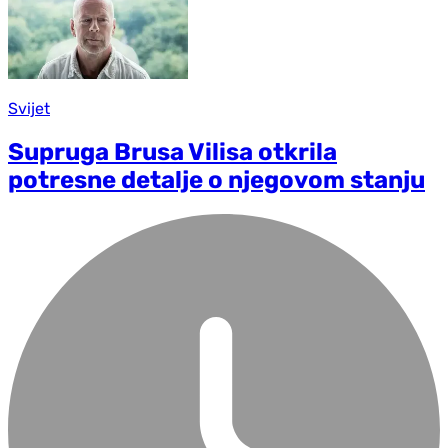
Svijet
Supruga Brusa Vilisa otkrila
potresne detalje o njegovom stanju