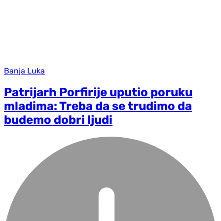
Banja Luka
Patrijarh Porfirije uputio poruku
mladima: Treba da se trudimo da
budemo dobri ljudi