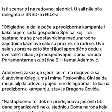
Isti scenario i na redovnoj sjednici. U sali nije bilo
delegata iz SNSD-a i HDZ-a.
"Očigledno je da je počela predizborna kampanja i
kako čujem sada gospodina Špirića, koji i na
sastancima sa predstavnicima međunarodne
zajednice kaže ove sale su prazne, ne radi se. Ove
sale su prazne zato što ti ljudi sporadično dođu u
ove sale", rekao je predsjedavajući Doma naroda
Parlamentarne skupštine BiH Kemal Ademović.
Ademović zakazuje sjednice mimo dogovora sa
članovima Kolegijuma i mimo Poslovnika. Čini se da
mu je cilj da udovolji pojedinim delegatima i to liči na
predizbornu kampanju, stav je Dragana Čovića.
"Nastojaćemo to, dok on predsjedava još ovih 50
dana organizovati neku sjednicu Doma naroda koja