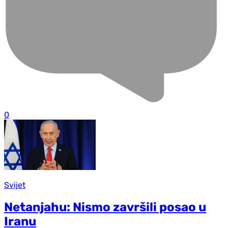
0
Svijet
Netanjahu: Nismo završili posao u
Iranu