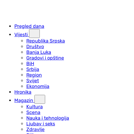
Pregled dana
Vijesti
Republika Srpska
Društvo
Banja Luka
Gradovi i opštine
BiH
Srbija
Region
Svijet
Ekonomija
Hronika
Magazin
Kultura
Scena
Nauka i tehnologija
Ljubav i seks
Zdravlje