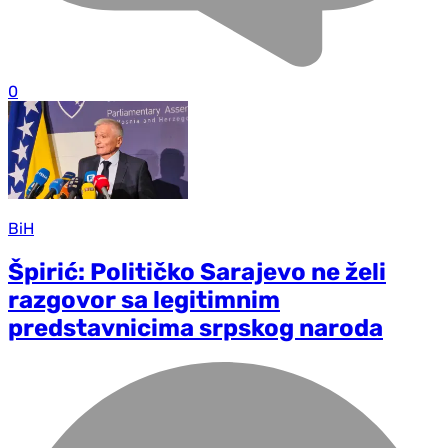
0
BiH
Špirić: Političko Sarajevo ne želi
razgovor sa legitimnim
predstavnicima srpskog naroda