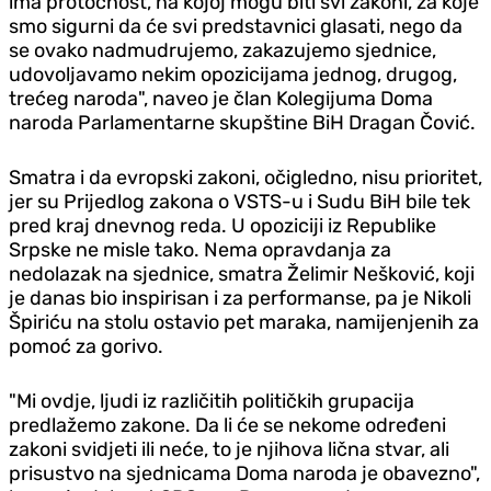
ima protočnost, na kojoj mogu biti svi zakoni, za koje
smo sigurni da će svi predstavnici glasati, nego da
se ovako nadmudrujemo, zakazujemo sjednice,
udovoljavamo nekim opozicijama jednog, drugog,
trećeg naroda", naveo je član Kolegijuma Doma
naroda Parlamentarne skupštine BiH Dragan Čović.
Smatra i da evropski zakoni, očigledno, nisu prioritet,
jer su Prijedlog zakona o VSTS-u i Sudu BiH bile tek
pred kraj dnevnog reda. U opoziciji iz Republike
Srpske ne misle tako. Nema opravdanja za
nedolazak na sjednice, smatra Želimir Nešković, koji
je danas bio inspirisan i za performanse, pa je Nikoli
Špiriću na stolu ostavio pet maraka, namijenjenih za
pomoć za gorivo.
"Mi ovdje, ljudi iz različitih političkih grupacija
predlažemo zakone. Da li će se nekome određeni
zakoni svidjeti ili neće, to je njihova lična stvar, ali
prisustvo na sjednicama Doma naroda je obavezno",