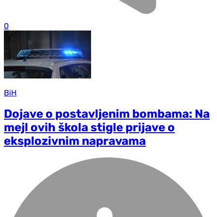
0
BiH
Dojave o postavljenim bombama: Na
mejl ovih škola stigle prijave o
eksplozivnim napravama