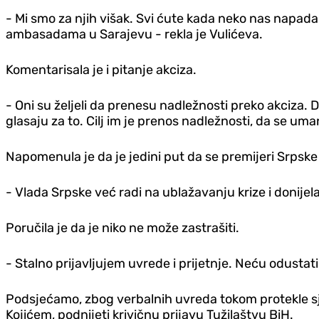
- Mi smo za njih višak. Svi ćute kada neko nas napada 
ambasadama u Sarajevu - rekla je Vulićeva.
Komentarisala je i pitanje akciza.
- Oni su željeli da prenesu nadležnosti preko akciza. 
glasaju za to. Cilj im je prenos nadležnosti, da se u
Napomenula je da je jedini put da se premijeri Srpske
- Vlada Srpske već radi na ublažavanju krize i donijela
Poručila je da je niko ne može zastrašiti.
- Stalno prijavljujem uvrede i prijetnje. Neću odustati 
Podsjećamo, zbog verbalnih uvreda tokom protekle sj
Kojićem, podnijeti krivičnu prijavu Tužilaštvu BiH.