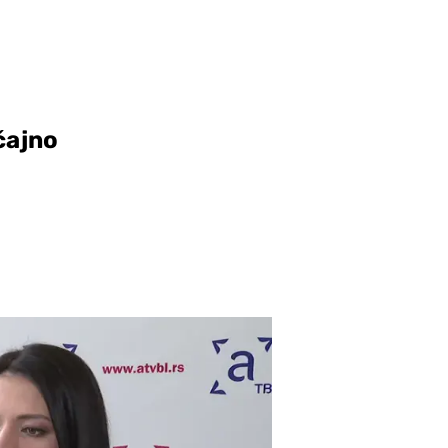
učajno