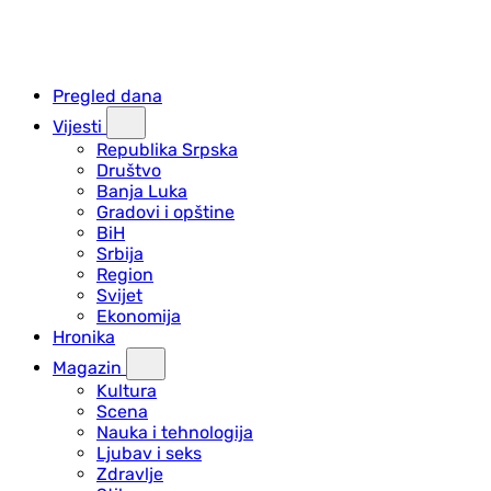
Pregled dana
Vijesti
Republika Srpska
Društvo
Banja Luka
Gradovi i opštine
BiH
Srbija
Region
Svijet
Ekonomija
Hronika
Magazin
Kultura
Scena
Nauka i tehnologija
Ljubav i seks
Zdravlje