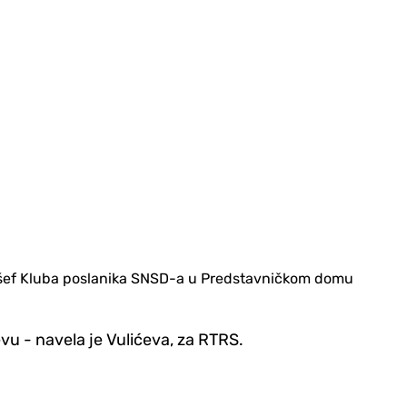
 je šef Kluba poslanika SNSD-a u Predstavničkom domu
evu - navela je Vulićeva, za RTRS.