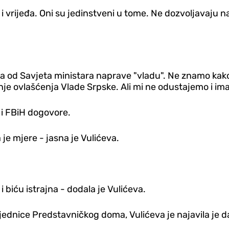
i vrijeđa. Oni su jedinstveni u tome. Ne dozvoljavaju n
Da od Savjeta ministara naprave "vladu". Ne znamo kako s
manje ovlašćenja Vlade Srpske. Ali mi ne odustajemo i i
 i FBiH dogovore.
 je mjere - jasna je Vulićeva.
i biću istrajna - dodala je Vulićeva.
ednice Predstavničkog doma, Vulićeva je najavila je d