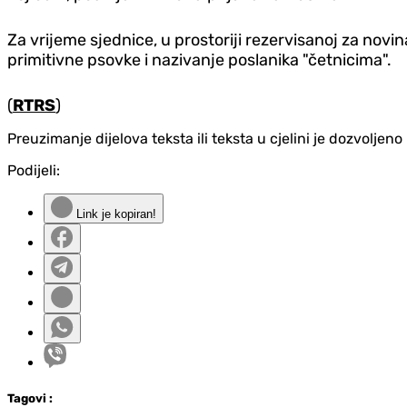
Za vrijeme sjednice, u prostoriji rezervisanoj za nov
primitivne psovke i nazivanje poslanika "četnicima".
(
RTRS
)
Preuzimanje dijelova teksta ili teksta u cjelini je dozvolje
Podijeli:
Link je kopiran!
Tag
ovi
: