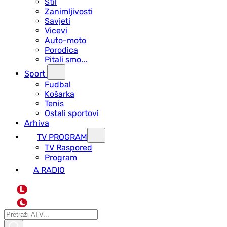
Stil
Zanimljivosti
Savjeti
Vicevi
Auto-moto
Porodica
Pitali smo...
Sport
Fudbal
Košarka
Tenis
Ostali sportovi
Arhiva
TV PROGRAM
ТV Raspored
Program
A RADIO
L