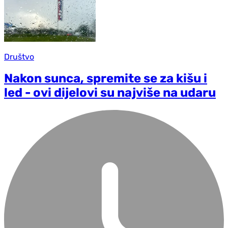
Društvo
Nakon sunca, spremite se za kišu i
led - ovi dijelovi su najviše na udaru