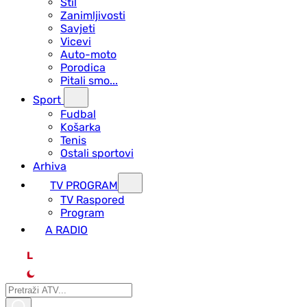
Stil
Zanimljivosti
Savjeti
Vicevi
Auto-moto
Porodica
Pitali smo...
Sport
Fudbal
Košarka
Tenis
Ostali sportovi
Arhiva
TV PROGRAM
ТV Raspored
Program
A RADIO
L