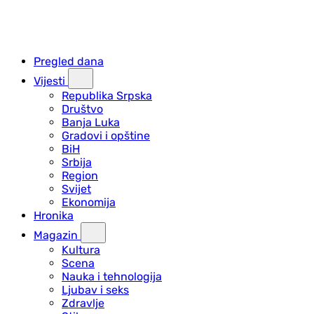
Pregled dana
Vijesti
Republika Srpska
Društvo
Banja Luka
Gradovi i opštine
BiH
Srbija
Region
Svijet
Ekonomija
Hronika
Magazin
Kultura
Scena
Nauka i tehnologija
Ljubav i seks
Zdravlje