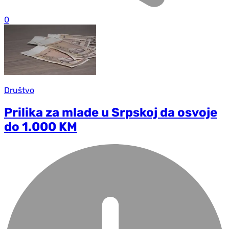
0
Društvo
Prilika za mlade u Srpskoj da osvoje
do 1.000 KM