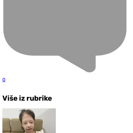
0
Više iz rubrike