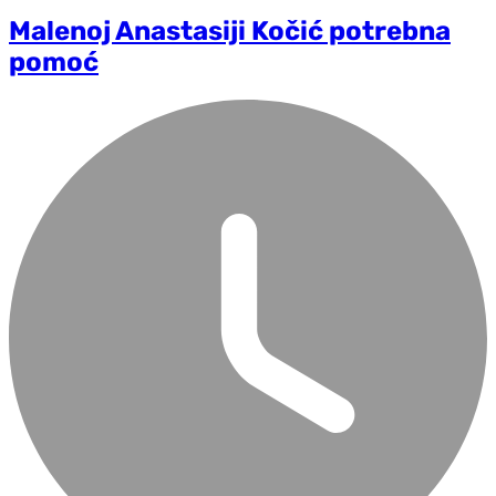
Malenoj Anastasiji Kočić potrebna
pomoć