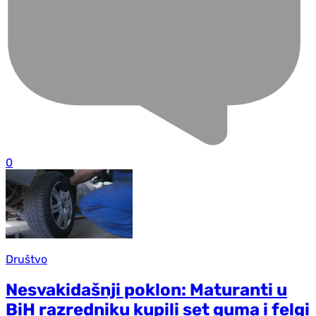
0
Društvo
Nesvakidašnji poklon: Maturanti u
BiH razredniku kupili set guma i felgi