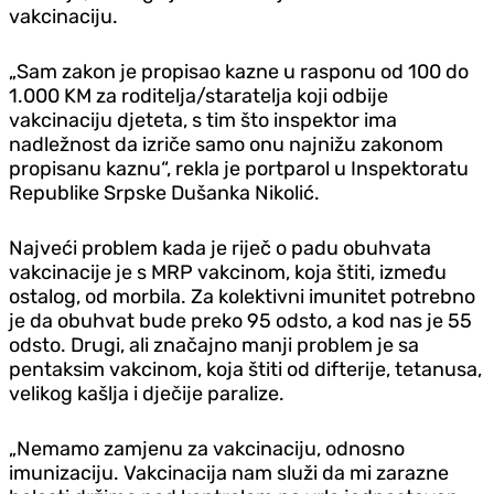
vakcinaciju.
„Sam zakon je propisao kazne u rasponu od 100 do
1.000 KM za roditelja/staratelja koji odbije
vakcinaciju djeteta, s tim što inspektor ima
nadležnost da izriče samo onu najnižu zakonom
propisanu kaznu“, rekla je portparol u Inspektoratu
Republike Srpske Dušanka Nikolić.
Najveći problem kada je riječ o padu obuhvata
vakcinacije je s MRP vakcinom, koja štiti, između
ostalog, od morbila. Za kolektivni imunitet potrebno
je da obuhvat bude preko 95 odsto, a kod nas je 55
odsto. Drugi, ali značajno manji problem je sa
pentaksim vakcinom, koja štiti od difterije, tetanusa,
velikog kašlja i dječije paralize.
„Nemamo zamjenu za vakcinaciju, odnosno
imunizaciju. Vakcinacija nam služi da mi zarazne