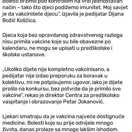
bolesti držimo pod kontrolom na vrlo jednostavan
način – tako što djeci podižemo imunitet. Moj savjet
je da vakcinišete djecu“, izjavila je pedijatar Dijana
Božić Koščica.
Djeca koja bez opravdanog zdravstvenog razloga
nisu primila vakcine koje su bile obavezne po
kalendaru, ne mogu se upisati u predškolske i
školske ustanove.
„Ukoliko dijete nije kompletno vakcinisano, a
pedijatar nije izdao preporuku za boravak u
kolektivu, mi ne potpisujemo ugovor, iako je dijete
prošlo na konkursu, bez potvrde da je primilo sve
vakcine“, rekao je direktor Centra za predškolsko
vaspitanje i obrazovanje Petar Jokanović.
Ljekari smatraju da je vakcina najveće dostignuće
medicine. Bolesti koje su prije odnijele mnogo
života, danas prolaze sa mnogo lakšim ishodom.