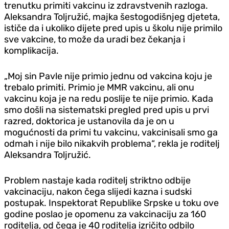
trenutku primiti vakcinu iz zdravstvenih razloga.
Aleksandra Toljružić, majka šestogodišnjeg djeteta,
ističe da i ukoliko dijete pred upis u školu nije primilo
sve vakcine, to može da uradi bez čekanja i
komplikacija.
„Moj sin Pavle nije primio jednu od vakcina koju je
trebalo primiti. Primio je MMR vakcinu, ali onu
vakcinu koja je na redu poslije te nije primio. Kada
smo došli na sistematski pregled pred upis u prvi
razred, doktorica je ustanovila da je on u
mogućnosti da primi tu vakcinu, vakcinisali smo ga
odmah i nije bilo nikakvih problema“, rekla je roditelj
Aleksandra Toljružić.
Problem nastaje kada roditelj striktno odbije
vakcinaciju, nakon čega slijedi kazna i sudski
postupak. Inspektorat Republike Srpske u toku ove
godine poslao je opomenu za vakcinaciju za 160
roditelja, od čega je 40 roditelja izričito odbilo