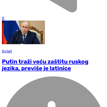
0
Svijet
Putin traži veću zaštitu ruskog
jezika, previše je latinice