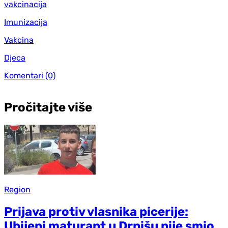
vakcinacija
Imunizacija
Vakcina
Djeca
Komentari
(0)
Pročitajte više
Region
Prijava protiv vlasnika picerije:
Ubijeni maturant u Drnišu nije smio