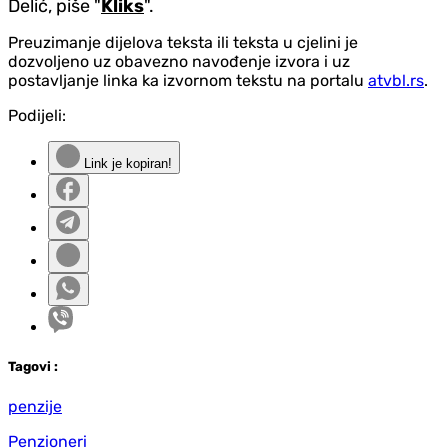
Delić, piše "
Kliks
".
Preuzimanje dijelova teksta ili teksta u cjelini je
dozvoljeno uz obavezno navođenje izvora i uz
postavljanje linka ka izvornom tekstu na portalu
atvbl.rs
.
Podijeli:
Link je kopiran!
Tag
ovi
:
penzije
Penzioneri