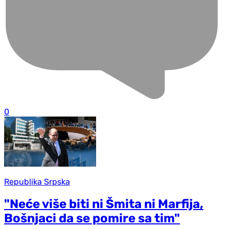
0
Republika Srpska
"Neće više biti ni Šmita ni Marfija,
Bošnjaci da se pomire sa tim"