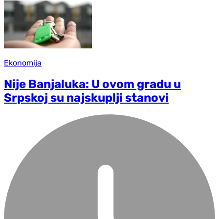
Ekonomija
Nije Banjaluka: U ovom gradu u
Srpskoj su najskuplji stanovi