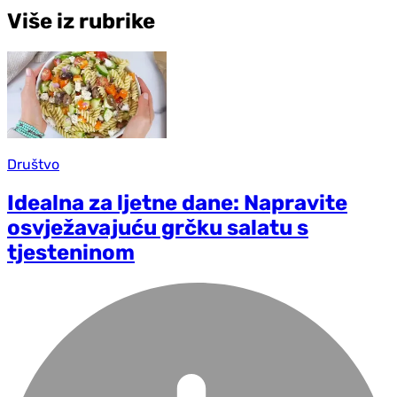
Više iz rubrike
Društvo
Idealna za ljetne dane: Napravite
osvježavajuću grčku salatu s
tjesteninom