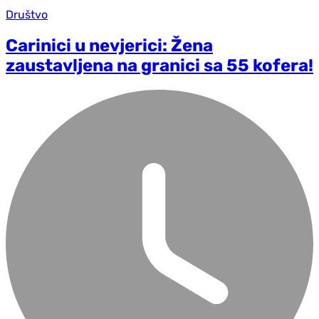
Društvo
Carinici u nevjerici: Žena
zaustavljena na granici sa 55 kofera!