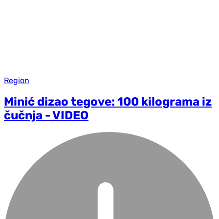
Region
Minić dizao tegove: 100 kilograma iz
čučnja - VIDEO