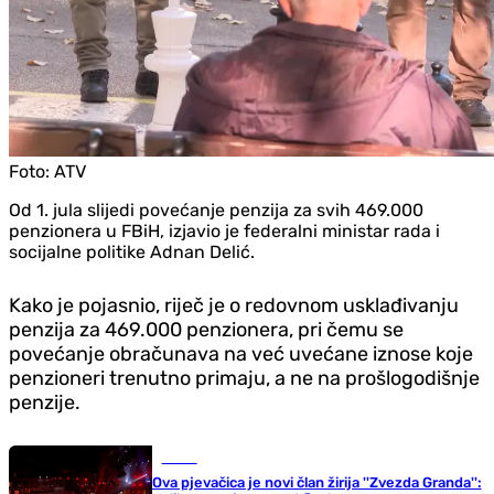
Foto:
ATV
Od 1. jula slijedi povećanje penzija za svih 469.000
penzionera u FBiH, izjavio je federalni ministar rada i
socijalne politike Adnan Delić.
Kako je pojasnio, riječ je o redovnom usklađivanju
penzija za 469.000 penzionera, pri čemu se
povećanje obračunava na već uvećane iznose koje
penzioneri trenutno primaju, a ne na prošlogodišnje
penzije.
Scena
Ova pjevačica je novi član žirija ''Zvezda Granda'':