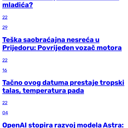
mladića?
22
29
Teška saobraćajna nesreća u
Prijedoru: Povrijeđen vozač motora
22
16
Tačno ovog datuma prestaje tropski
talas, temperatura pada
22
04
OpenAI stopira razvoj modela Astra: