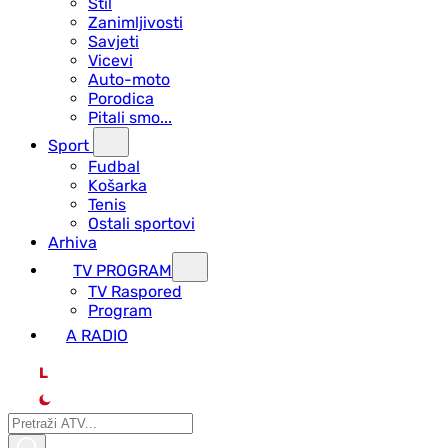
Stil
Zanimljivosti
Savjeti
Vicevi
Auto-moto
Porodica
Pitali smo...
Sport
Fudbal
Košarka
Tenis
Ostali sportovi
Arhiva
TV PROGRAM
ТV Raspored
Program
A RADIO
L