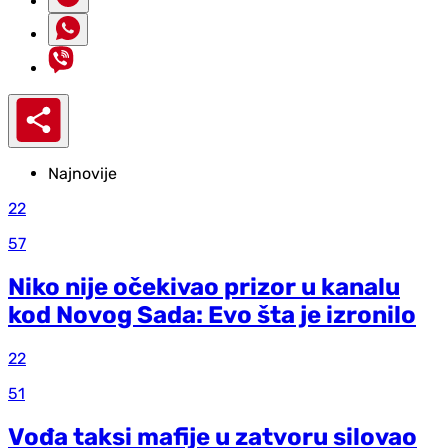
Najnovije
22
57
Niko nije očekivao prizor u kanalu
kod Novog Sada: Evo šta je izronilo
22
51
Vođa taksi mafije u zatvoru silovao