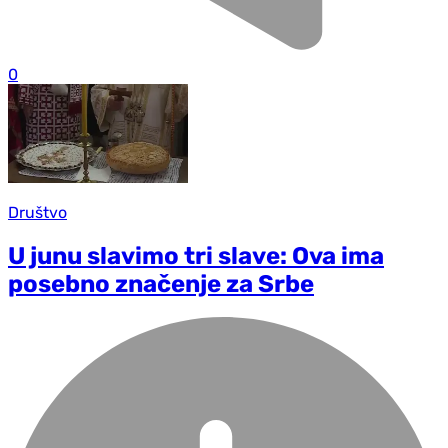
0
Društvo
U junu slavimo tri slave: Ova ima
posebno značenje za Srbe