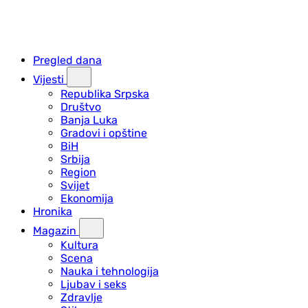
Pregled dana
Vijesti
Republika Srpska
Društvo
Banja Luka
Gradovi i opštine
BiH
Srbija
Region
Svijet
Ekonomija
Hronika
Magazin
Kultura
Scena
Nauka i tehnologija
Ljubav i seks
Zdravlje