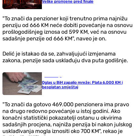
Velike promjene pred finale
"To znači da penzioner koji trenutno prima najnižu
penziju od 666 KM neće dobiti povećanje na osnovu
prošlogodišnjeg iznosa od 599 KM, već na osnovu
sadašnje penzije od 666 KM", naveo je on.
Delić je istakao da se, zahvaljujući izmjenama
zakona, penzije sada usklađuju dva puta godišnje.
Ekonomija
Oglas u BiH zapalio mreže: Plata 6.000 KM i
besplatan smještaj
"To znači da gotovo 469.000 penzionera ima pravo
na drugo redovno povećanje u istoj godini. Ako
konačni statistički pokazatelji ostanu u okvirima
sadašnjih procjena, najniža penzija bi nakon julskog
usklađivanja mogla iznositi oko 700 KM", rekao je