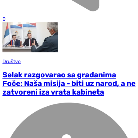
0
Društvo
Selak razgovarao sa građanima
Foče: Naša misija - biti uz narod, a ne
zatvoreni iza vrata kabineta