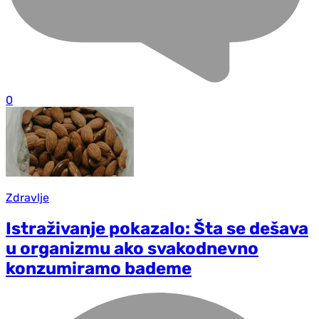
0
Zdravlje
Istraživanje pokazalo: Šta se dešava
u organizmu ako svakodnevno
konzumiramo bademe