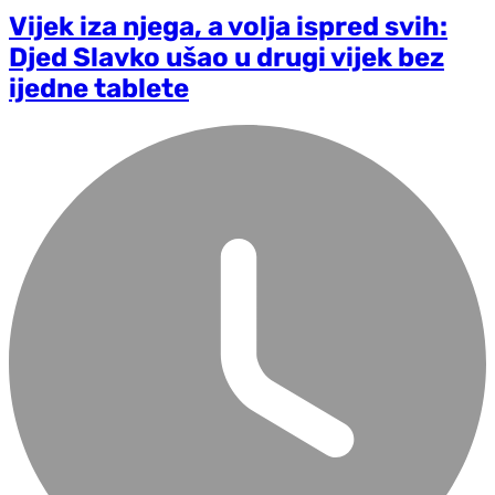
Vijek iza njega, a volja ispred svih:
Djed Slavko ušao u drugi vijek bez
ijedne tablete