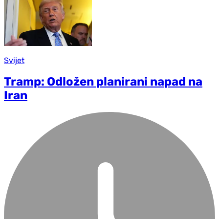
Svijet
Tramp: Odložen planirani napad na
Iran