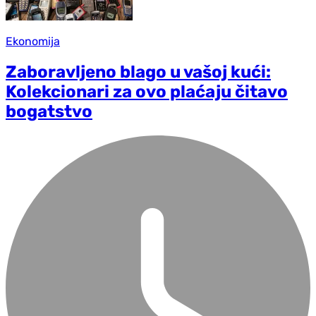
Ekonomija
Zaboravljeno blago u vašoj kući:
Kolekcionari za ovo plaćaju čitavo
bogatstvo