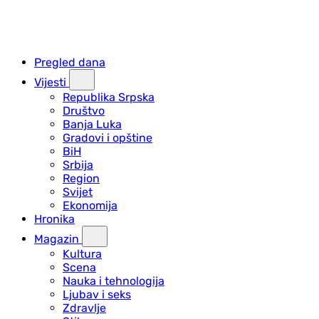
Pregled dana
Vijesti
Republika Srpska
Društvo
Banja Luka
Gradovi i opštine
BiH
Srbija
Region
Svijet
Ekonomija
Hronika
Magazin
Kultura
Scena
Nauka i tehnologija
Ljubav i seks
Zdravlje