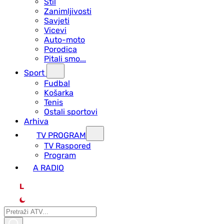
Stil
Zanimljivosti
Savjeti
Vicevi
Auto-moto
Porodica
Pitali smo...
Sport
Fudbal
Košarka
Tenis
Ostali sportovi
Arhiva
TV PROGRAM
ТV Raspored
Program
A RADIO
L