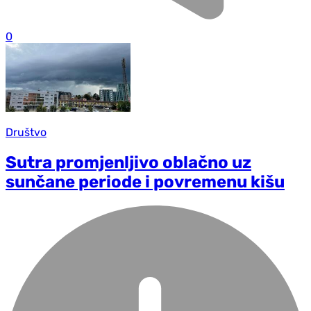
0
Društvo
Sutra promjenljivo oblačno uz
sunčane periode i povremenu kišu