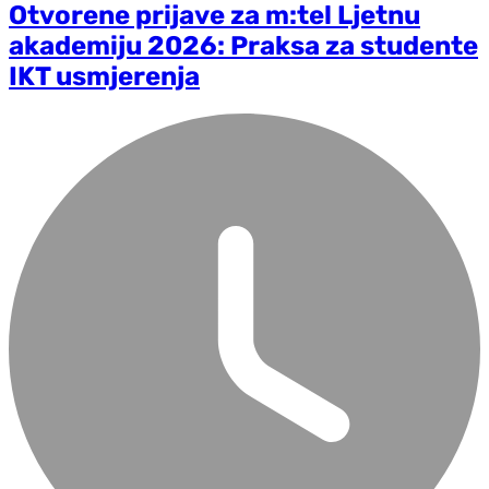
Otvorene prijave za m:tel Ljetnu
akademiju 2026: Praksa za studente
IKT usmjerenja