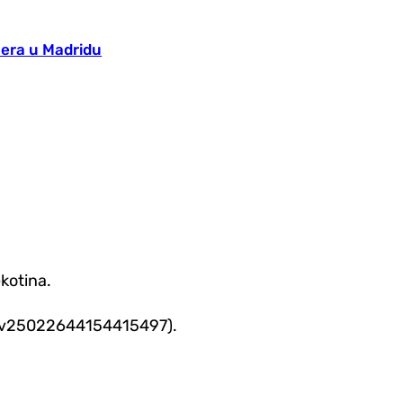
nera u Madridu
kotina.
a: sv25022644154415497).