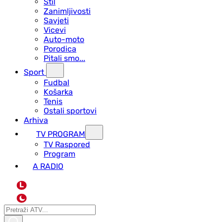
Stil
Zanimljivosti
Savjeti
Vicevi
Auto-moto
Porodica
Pitali smo...
Sport
Fudbal
Košarka
Tenis
Ostali sportovi
Arhiva
TV PROGRAM
ТV Raspored
Program
A RADIO
L