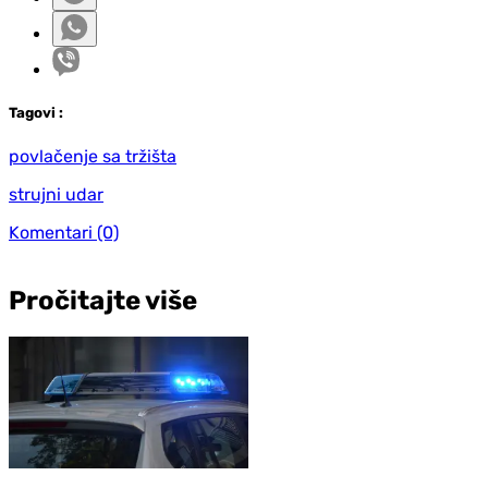
Tag
ovi
:
povlačenje sa tržišta
strujni udar
Komentari
(0)
Pročitajte više