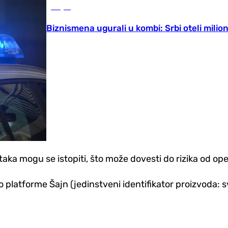
Svijet
Biznismena ugurali u kombi: Srbi oteli milio
aka mogu se istopiti, što može dovesti do rizika od ope
o platforme Šajn (jedinstveni identifikator proizvod