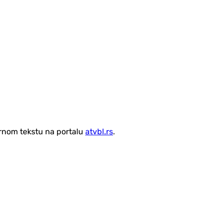
vornom tekstu na portalu
atvbl.rs
.