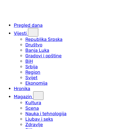
Pregled dana
Vijesti
Republika Srpska
Društvo
Banja Luka
Gradovi i opštine
BiH
Srbija
Region
Svijet
Ekonomija
Hronika
Magazin
Kultura
Scena
Nauka i tehnologija
Ljubav i seks
Zdravlje