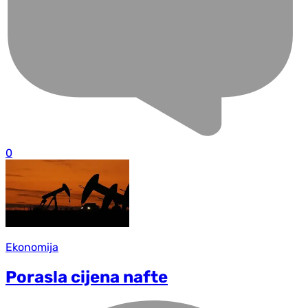
0
Ekonomija
Porasla cijena nafte