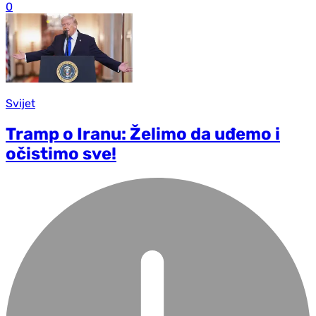
0
Svijet
Tramp o Iranu: Želimo da uđemo i
očistimo sve!