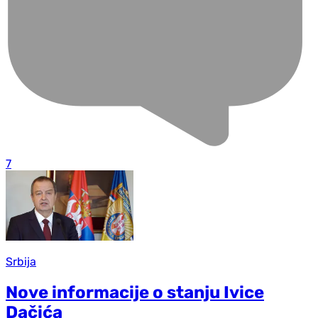
7
Srbija
Nove informacije o stanju Ivice
Dačića