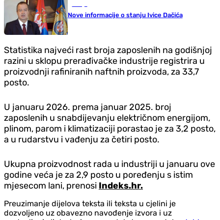
Srbija
Nove informacije o stanju Ivice Dačića
Statistika najveći rast broja zaposlenih na godišnjoj
razini u sklopu prerađivačke industrije registrira u
proizvodnji rafiniranih naftnih proizvoda, za 33,7
posto.
U januaru 2026. prema januar 2025. broj
zaposlenih u snabdijevanju električnom energijom,
plinom, parom i klimatizaciji porastao je za 3,2 posto,
a u rudarstvu i vađenju za četiri posto.
Ukupna proizvodnost rada u industriji u januaru ove
godine veća je za 2,9 posto u poređenju s istim
mjesecom lani, prenosi
Indeks.hr.
Preuzimanje dijelova teksta ili teksta u cjelini je
dozvoljeno uz obavezno navođenje izvora i uz