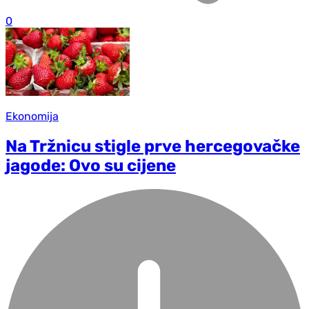
0
Ekonomija
Na Tržnicu stigle prve hercegovačke
jagode: Ovo su cijene