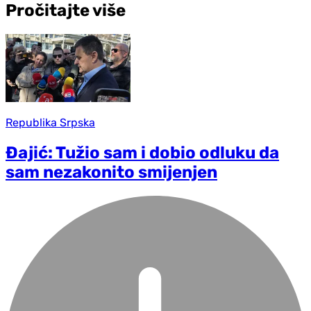
Pročitajte više
Republika Srpska
Đajić: Tužio sam i dobio odluku da
sam nezakonito smijenjen