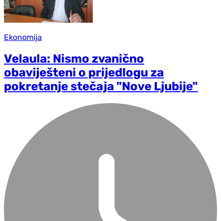
Ekonomija
Velaula: Nismo zvanično
obaviješteni o prijedlogu za
pokretanje stečaja "Nove Ljubije"