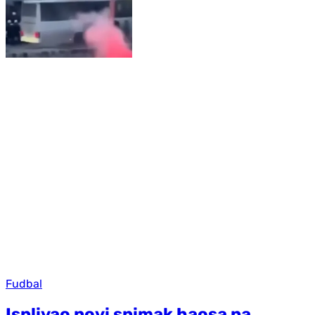
Fudbal
Isplivao novi snimak haosa na