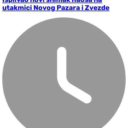
utakmici Novog Pazara i Zvezde