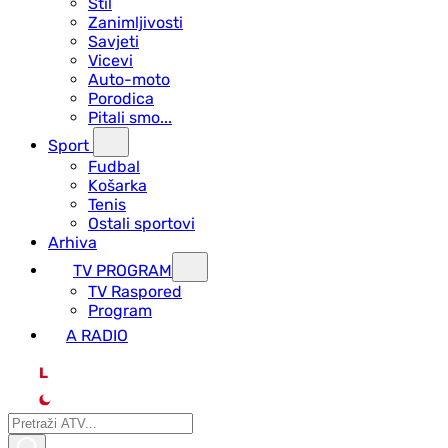
Stil
Zanimljivosti
Savjeti
Vicevi
Auto-moto
Porodica
Pitali smo...
Sport
Fudbal
Košarka
Tenis
Ostali sportovi
Arhiva
TV PROGRAM
ТV Raspored
Program
A RADIO
L