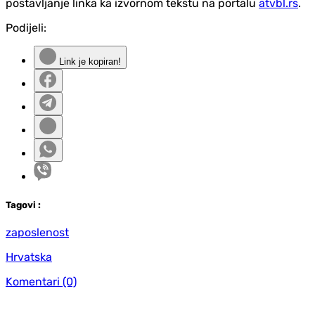
postavljanje linka ka izvornom tekstu na portalu
atvbl.rs
.
Podijeli:
Link je kopiran!
Tag
ovi
:
zaposlenost
Hrvatska
Komentari
(0)