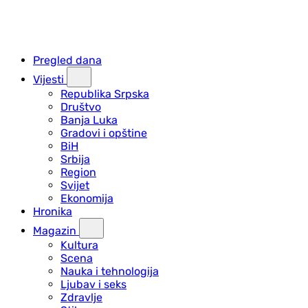
Pregled dana
Vijesti
Republika Srpska
Društvo
Banja Luka
Gradovi i opštine
BiH
Srbija
Region
Svijet
Ekonomija
Hronika
Magazin
Kultura
Scena
Nauka i tehnologija
Ljubav i seks
Zdravlje