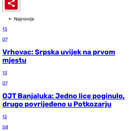
Najnovije
13
07
Vrhovac: Srpska uvijek na prvom
mjestu
13
07
OJT Banjaluka: Jedno lice poginulo,
drugo povrijeđeno u Potkozarju
12
58