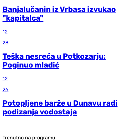
Banjalučanin iz Vrbasa izvukao
"kapitalca"
12
28
Teška nesreća u Potkozarju:
Poginuo mladić
12
26
Potopljene barže u Dunavu radi
podizanja vodostaja
Trenutno na programu