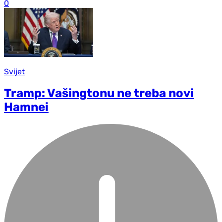
0
Svijet
Tramp: Vašingtonu ne treba novi
Hamnei