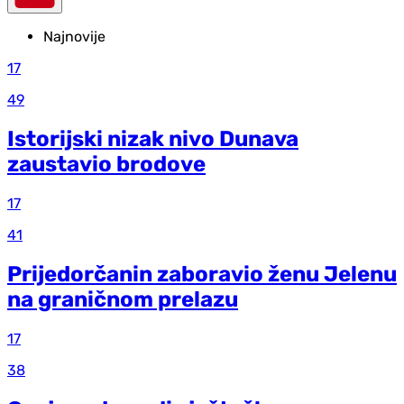
Najnovije
17
49
Istorijski nizak nivo Dunava
zaustavio brodove
17
41
Prijedorčanin zaboravio ženu Jelenu
na graničnom prelazu
17
38