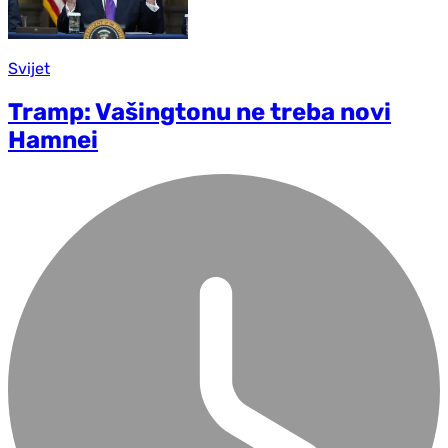
Svijet
Tramp: Vašingtonu ne treba novi
Hamnei