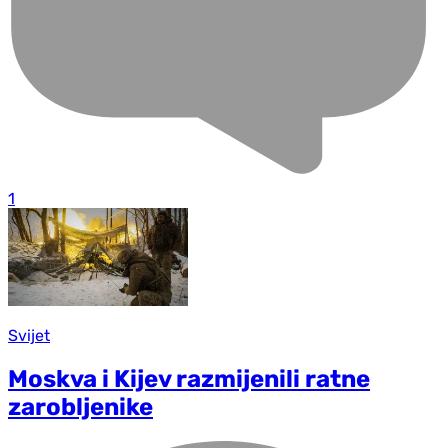
1
Svijet
Moskva i Kijev razmijenili ratne
zarobljenike