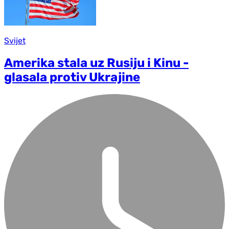
Svijet
Amerika stala uz Rusiju i Kinu -
glasala protiv Ukrajine