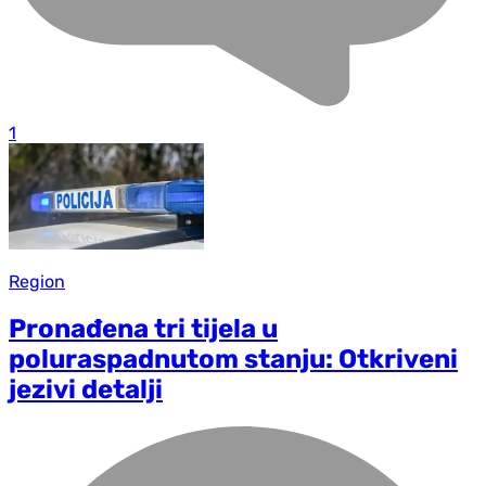
1
Region
Pronađena tri tijela u
poluraspadnutom stanju: Otkriveni
jezivi detalji