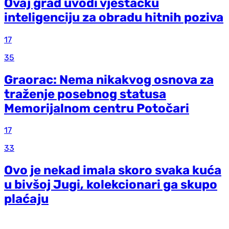
Ovaj grad uvodi vještačku
inteligenciju za obradu hitnih poziva
17
35
Graorac: Nema nikakvog osnova za
traženje posebnog statusa
Memorijalnom centru Potočari
17
33
Ovo je nekad imala skoro svaka kuća
u bivšoj Jugi, kolekcionari ga skupo
plaćaju