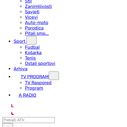
Stil
Zanimljivosti
Savjeti
Vicevi
Auto-moto
Porodica
Pitali smo...
Sport
Fudbal
Košarka
Tenis
Ostali sportovi
Arhiva
TV PROGRAM
ТV Raspored
Program
A RADIO
L