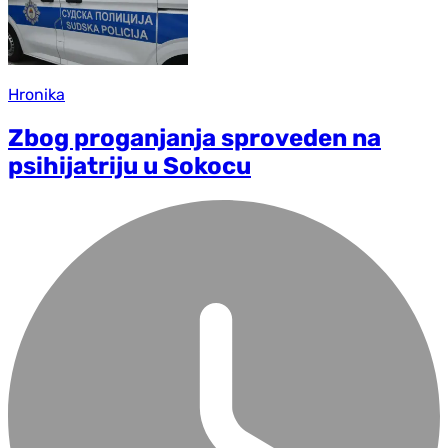
Hronika
Zbog proganjanja sproveden na
psihijatriju u Sokocu