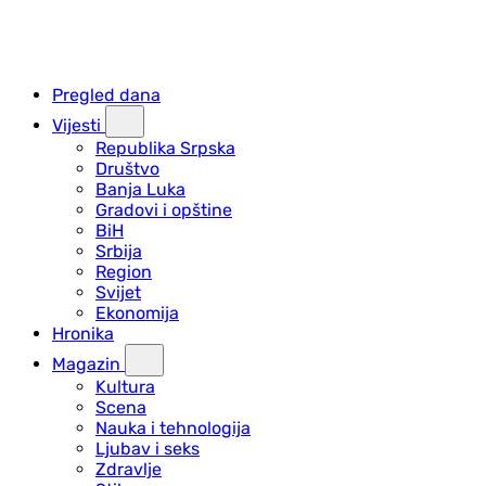
Pregled dana
Vijesti
Republika Srpska
Društvo
Banja Luka
Gradovi i opštine
BiH
Srbija
Region
Svijet
Ekonomija
Hronika
Magazin
Kultura
Scena
Nauka i tehnologija
Ljubav i seks
Zdravlje