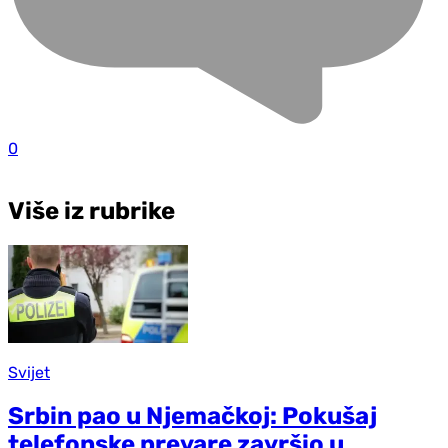
0
Više iz rubrike
Svijet
Srbin pao u Njemačkoj: Pokušaj
telefonske prevare završio u