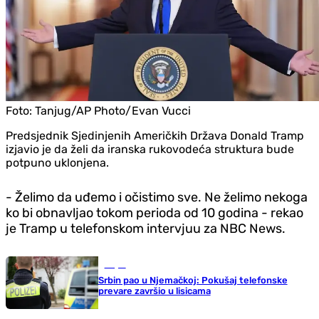
Foto:
Tanjug/AP Photo/Evan Vucci
Predsjednik Sjedinjenih Američkih Država Donald Tramp
izjavio je da želi da iranska rukovodeća struktura bude
potpuno uklonjena.
- Želimo da uđemo i očistimo sve. Ne želimo nekoga
ko bi obnavljao tokom perioda od 10 godina - rekao
je Tramp u telefonskom intervjuu za NBC News.
Svijet
Srbin pao u Njemačkoj: Pokušaj telefonske
prevare završio u lisicama