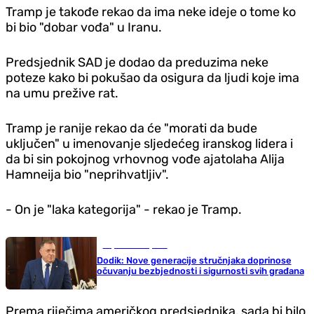
Tramp je takođe rekao da ima neke ideje o tome ko
bi bio "dobar vođa" u Iranu.
Predsjednik SAD je dodao da preduzima neke
poteze kako bi pokušao da osigura da ljudi koje ima
na umu prežive rat.
Tramp je ranije rekao da će "morati da bude
uključen" u imenovanje sljedećeg iranskog lidera i
da bi sin pokojnog vrhovnog vođe ajatolaha Alija
Hamneija bio "neprihvatljiv".
- On je "laka kategorija" - rekao je Tramp.
Republika Srpska
Dodik: Nove generacije stručnjaka doprinose
očuvanju bezbjednosti i sigurnosti svih građana
Prema riječima američkog predsjednika, sada bi bilo