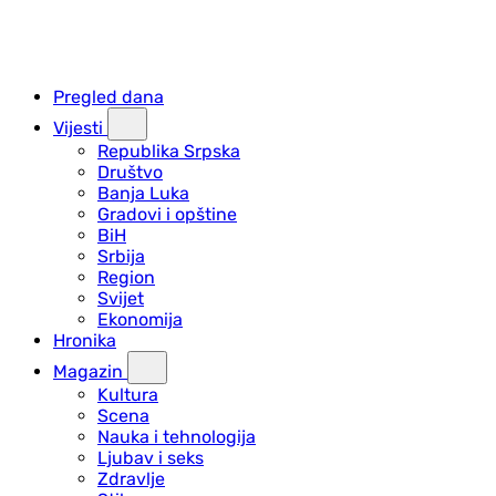
Pregled dana
Vijesti
Republika Srpska
Društvo
Banja Luka
Gradovi i opštine
BiH
Srbija
Region
Svijet
Ekonomija
Hronika
Magazin
Kultura
Scena
Nauka i tehnologija
Ljubav i seks
Zdravlje