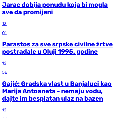
Jarac dobija ponudu koja bi mogla
sve da promijeni
13
01
Parastos za sve srpske civilne žrtve
postradale u Oluji 1995. godine
12
56
Gajić: Gradska vlast u Banjaluci kao
Marija Antoaneta - nemaju vodu,
dajte im besplatan ulaz na bazen
12