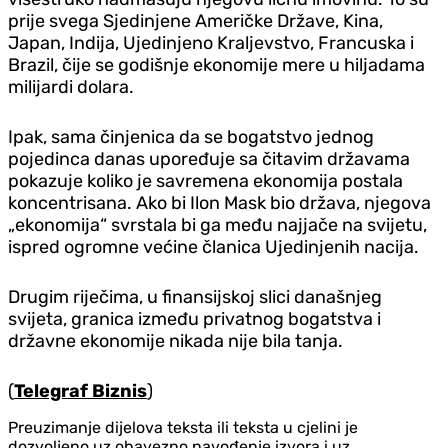
prije svega Sjedinjene Američke Države, Kina,
Japan, Indija, Ujedinjeno Kraljevstvo, Francuska i
Brazil, čije se godišnje ekonomije mere u hiljadama
milijardi dolara.
Ipak, sama činjenica da se bogatstvo jednog
pojedinca danas upoređuje sa čitavim državama
pokazuje koliko je savremena ekonomija postala
koncentrisana. Ako bi Ilon Mask bio država, njegova
„ekonomija“ svrstala bi ga među najjače na svijetu,
ispred ogromne većine članica Ujedinjenih nacija.
Drugim riječima, u finansijskoj slici današnjeg
svijeta, granica između privatnog bogatstva i
državne ekonomije nikada nije bila tanja.
(
Telegraf Biznis
)
Preuzimanje dijelova teksta ili teksta u cjelini je
dozvoljeno uz obavezno navođenje izvora i uz