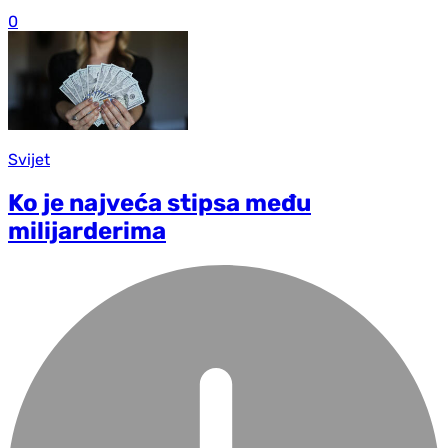
0
Svijet
Ko je najveća stipsa među
milijarderima