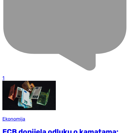
1
Ekonomija
ECB donijela odluku o kamatama: