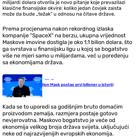
milijardi dolara otvorila je novo pitanje koje prevazilazi
klasične finansijske okvire: koliko jedan čovjek zaista
može da bude „težak“ u odnosu na čitave države.
Prema procjenama nakon rekordnog izlaska
kompanije "SpaceX" na berzu, ukupna vrijednost
Maskove imovine dostigla je oko 1,1 bilion dolara, što
ga svrstava u finansijsku ligu u kojoj se bogatstvo
više ne mjeri samo u milijardama, već u poređenju
sa ekonomijama država.
Svijet
Ilon Mask postao prvi bilioner u istoriji
Kada se to uporedi sa godišnjim bruto domaćim
proizvodom zemalja, razmjera postaje gotovo
nevjerovatna. Maskovo bogatstvo je veće od
ekonomija velikog broja država svijeta, uključujući
neke od najrazvijenijih evropskih ekonomija.