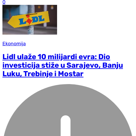
0
Ekonomija
Lidl ulaže 10 milijardi evra: Dio
investicija stiže u Sarajevo, Banju
Luku, Trebinje i Mostar