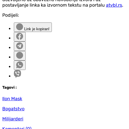
postavljanje linka ka izvornom tekstu na portalu
atvbl.rs
.
Podijeli:
Link je kopiran!
Tag
ovi
:
Ilon Mask
Bogatstvo
Milijarderi
Komentari
(0)