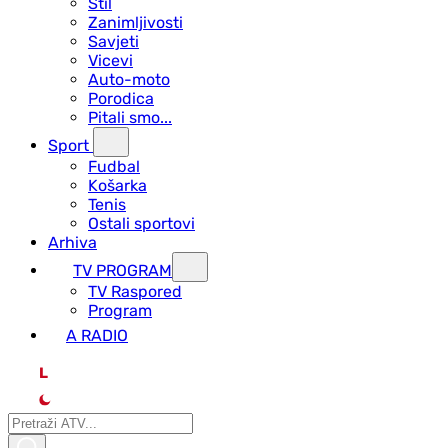
Stil
Zanimljivosti
Savjeti
Vicevi
Auto-moto
Porodica
Pitali smo...
Sport
Fudbal
Košarka
Tenis
Ostali sportovi
Arhiva
TV PROGRAM
ТV Raspored
Program
A RADIO
L