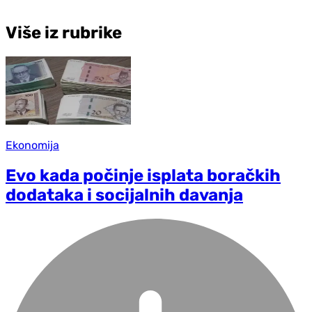
Više iz rubrike
Ekonomija
Evo kada počinje isplata boračkih
dodataka i socijalnih davanja