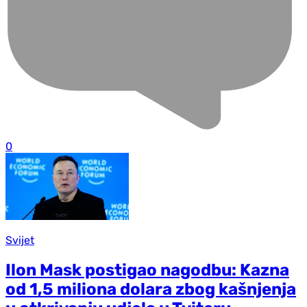
0
Svijet
Ilon Mask postigao nagodbu: Kazna
od 1,5 miliona dolara zbog kašnjenja