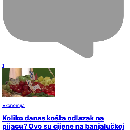
1
Ekonomija
Koliko danas košta odlazak na
pijacu? Ovo su cijene na banjalučkoj