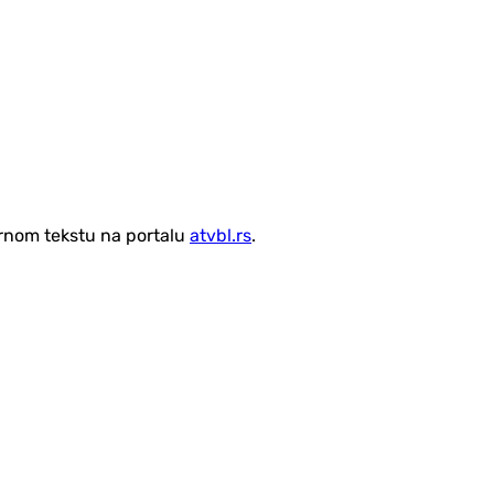
vornom tekstu na portalu
atvbl.rs
.