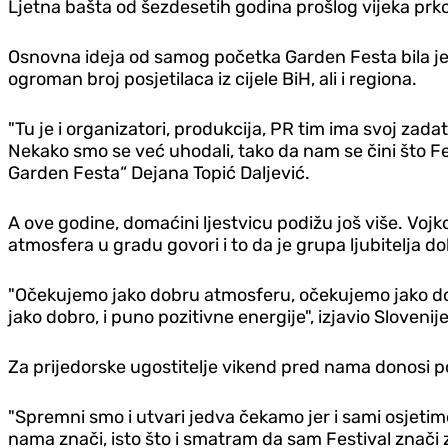
Ljetna bašta od šezdesetih godina prošlog vijeka prko
Osnovna ideja od samog početka Garden Festa bila je d
ogroman broj posjetilaca iz cijele BiH, ali i regiona.
"Tu je i organizatori, produkcija, PR tim ima svoj zadat
Nekako smo se već uhodali, tako da nam se čini što Fest
Garden Festa“ Dejana Topić Daljević.
A ove godine, domaćini ljestvicu podižu još više. Vojko
atmosfera u gradu govori i to da je grupa ljubitelja d
"Očekujemo jako dobru atmosferu, očekujemo jako dobr
jako dobro, i puno pozitivne energije", izjavio Slovenij
Za prijedorske ugostitelje vikend pred nama donosi po
"Spremni smo i utvari jedva čekamo jer i sami osjetim
nama znači, isto što i smatram da sam Festival znači z