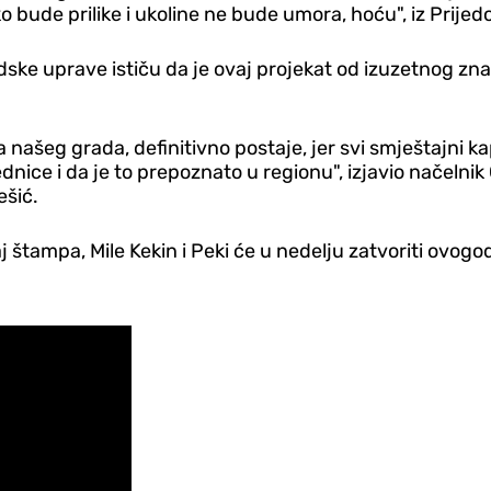
bude prilike i ukoline ne bude umora, hoću", iz Prijed
dske uprave ističu da je ovaj projekat od izuzetnog znača
 našeg grada, definitivno postaje, jer svi smještajni 
dnice i da je to prepoznato u regionu", izjavio načelni
ešić.
 štampa, Mile Kekin i Peki će u nedelju zatvoriti ovogod