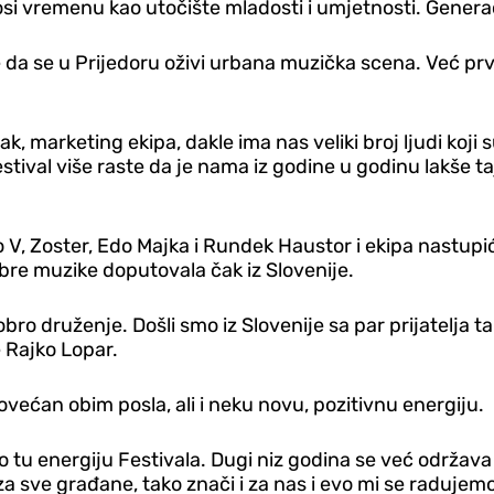
si vremenu kao utočište mladosti i umjetnosti. Generaci
a se u Prijedoru oživi urbana muzička scena. Već prvo 
ak, marketing ekipa, dakle ima nas veliki broj ljudi koji
ival više raste da je nama iz godine u godinu lakše taj i
 V, Zoster, Edo Majka i Rundek Haustor i ekipa nastupiće
obre muzike doputovala čak iz Slovenije.
o druženje. Došli smo iz Slovenije sa par prijatelja 
e Rajko Lopar.
većan obim posla, ali i neku novu, pozitivnu energiju.
o tu energiju Festivala. Dugi niz godina se već održav
a sve građane, tako znači i za nas i evo mi se radujemo