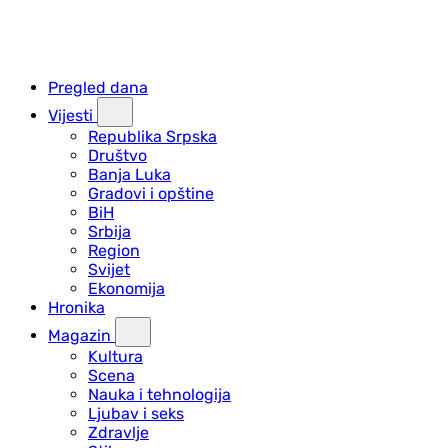
Pregled dana
Vijesti
Republika Srpska
Društvo
Banja Luka
Gradovi i opštine
BiH
Srbija
Region
Svijet
Ekonomija
Hronika
Magazin
Kultura
Scena
Nauka i tehnologija
Ljubav i seks
Zdravlje