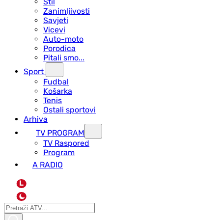
Stil
Zanimljivosti
Savjeti
Vicevi
Auto-moto
Porodica
Pitali smo...
Sport
Fudbal
Košarka
Tenis
Ostali sportovi
Arhiva
TV PROGRAM
ТV Raspored
Program
A RADIO
L