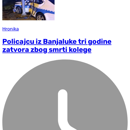
Hronika
Policajcu iz Banjaluke tri godine
zatvora zbog smrti kolege