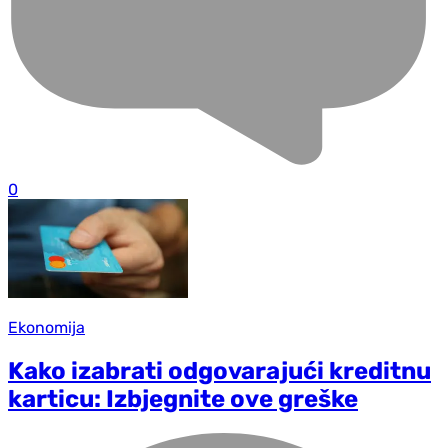
0
Ekonomija
Kako izabrati odgovarajući kreditnu
karticu: Izbjegnite ove greške