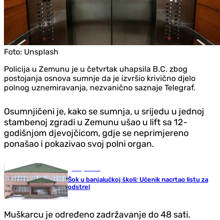
Foto:
Unsplash
Policija u Zemunu je u četvrtak uhapsila B.C. zbog
postojanja osnova sumnje da je izvršio krivično djelo
polnog uznemiravanja, nezvanično saznaje Telegraf.
Osumnjičeni je, kako se sumnja, u srijedu u jednoj
stambenoj zgradi u Zemunu ušao u lift sa 12-
godišnjom djevojčicom, gdje se neprimjereno
ponašao i pokazivao svoj polni organ.
Banja Luka
Šok u banjalučkoj školi: Učenik nacrtao listu za
odstrel
Muškarcu je određeno zadržavanje do 48 sati.