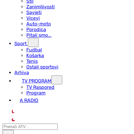
Stil
Zanimljivosti
Savjeti
Vicevi
Auto-moto
Porodica
Pitali smo...
Sport
Fudbal
Košarka
Tenis
Ostali sportovi
Arhiva
TV PROGRAM
ТV Raspored
Program
A RADIO
L