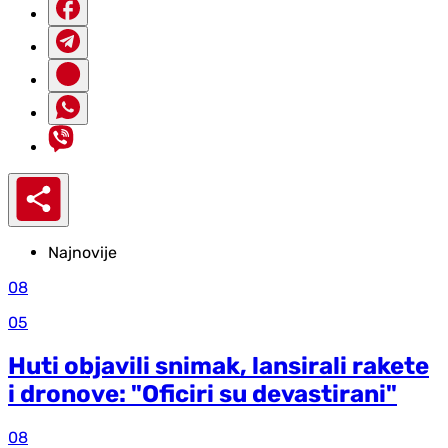
Najnovije
08
05
Huti objavili snimak, lansirali rakete
i dronove: "Oficiri su devastirani"
08