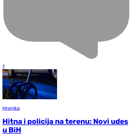
1
Hronika
Hitna i policija na terenu: Novi udes
u BiH