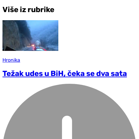
Više iz rubrike
Hronika
Težak udes u BiH, čeka se dva sata