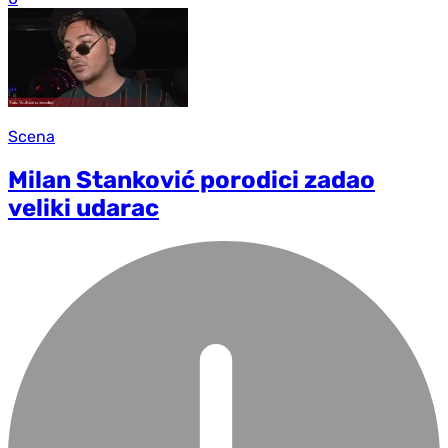
Scena
Milan Stanković porodici zadao
veliki udarac