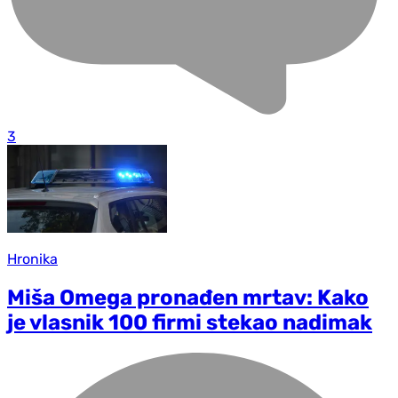
3
Hronika
Miša Omega pronađen mrtav: Kako
je vlasnik 100 firmi stekao nadimak