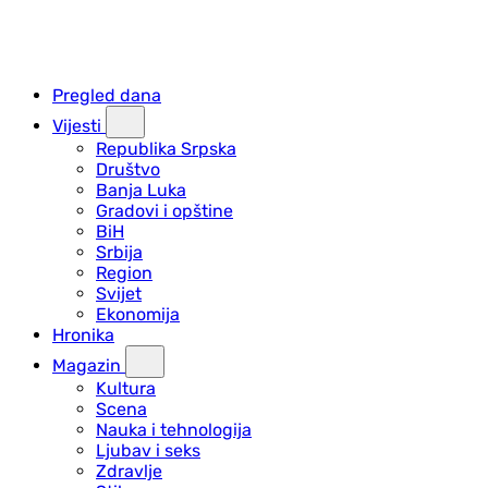
Pregled dana
Vijesti
Republika Srpska
Društvo
Banja Luka
Gradovi i opštine
BiH
Srbija
Region
Svijet
Ekonomija
Hronika
Magazin
Kultura
Scena
Nauka i tehnologija
Ljubav i seks
Zdravlje