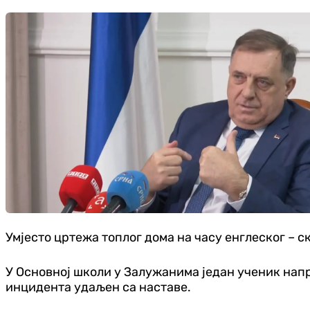
Умјесто цртежа топлог дома на часу енглеског – 
У Основној школи у Залужанима један ученик направ
инцидента удаљен са наставе.