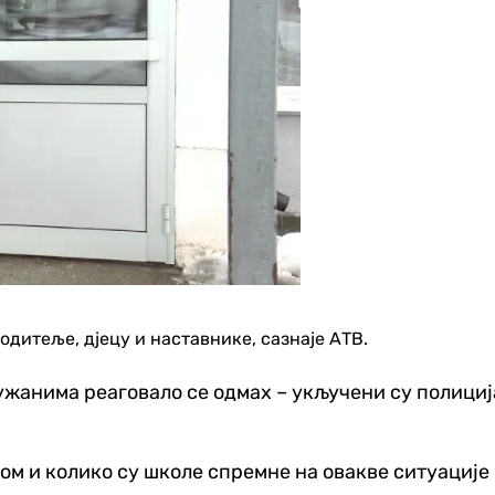
одитеље, дјецу и наставнике, сазнаје АТВ.
лужанима реаговало се одмах – укључени су полици
ком и колико су школе спремне на овакве ситуације 