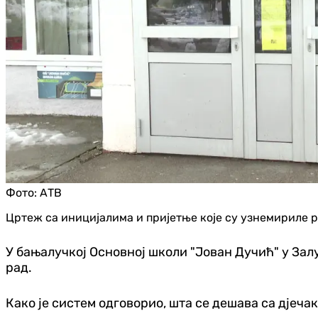
Фото:
АТВ
Цртеж са иницијалима и пријетње које су узнемириле р
У бањалучкој Основној школи "Јован Дучић" у За
рад.
Како је систем одговорио, шта се дешава са дјеча