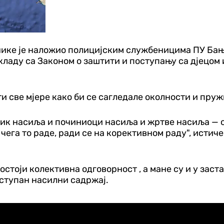
ике је наложио полицијским службеницима ПУ Бања
 складу са Законом о заштити и поступању са дјецо
ти све мјере како би се сагледале околности и пру
лик насиља и починиоци насиља и жртве насиља — о
 чега то раде, ради се на корективном раду", истиче
Постоји колективна одговорност , а мане су и у за
оступан насилни садржај.