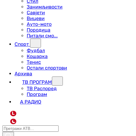
Стил
Занимљивости
Савјети
Вицеви
Ауто-мото
Породица
Питали смо...
Спорт
Фудбал
Кошарка
Тенис
Остали спортови
Архива
ТВ ПРОГРАМ
ТВ Распоред
Програм
А РАДИО
L