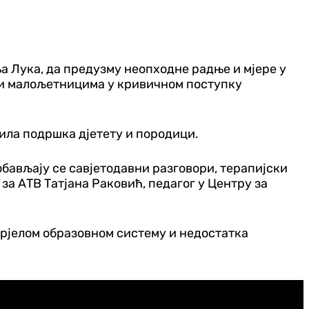
 Лука, да предузму неопходне радње и мјере у
м и малољетницима у кривичном поступку
жила подршка дјетету и породици.
бављају се савјетодавни разговори, терапијски
 за АТВ Татјана Раковић, педагог у Центру за
старјелом образовном систему и недостатка