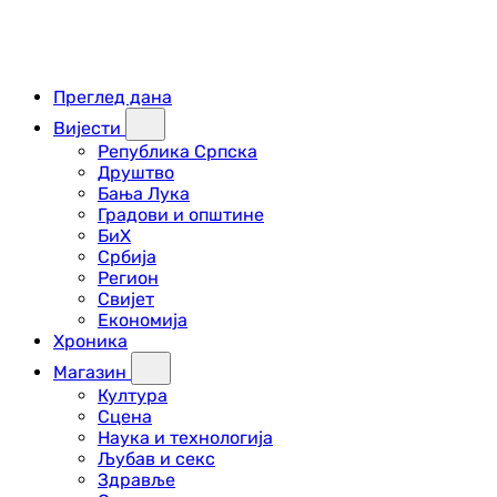
Преглед дана
Вијести
Република Српска
Друштво
Бања Лука
Градови и општине
БиХ
Србија
Регион
Свијет
Економија
Хроника
Магазин
Култура
Сцена
Наука и технологија
Љубав и секс
Здравље