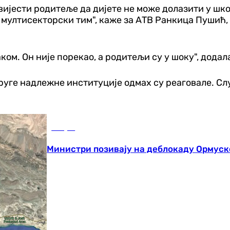
вијести родитеље да дијете не може долазити у шко
 мултисекторски тим", каже за АТВ Ранкица Пушић,
ом. Он није порекао, а родитељи су у шоку", додала
руге надлежне институције одмах су реаговале. Сл
Свијет
Министри позивају на деблокаду Ормуск