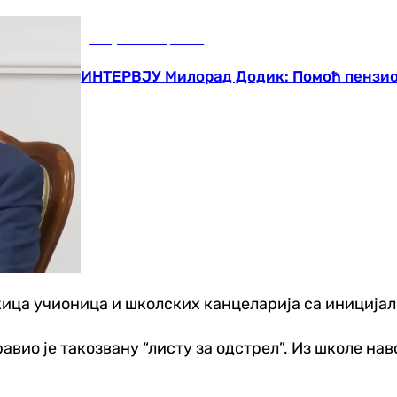
Република Српска
ИНТЕРВЈУ Милорад Додик: Помоћ пензион
скица учионица и школских канцеларија са иниција
ио је такозвану “листу за одстрел”. Из школе навод