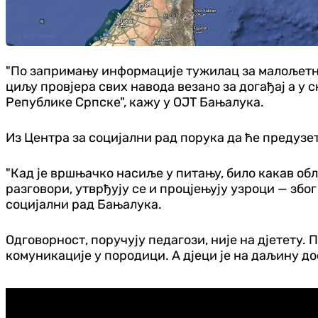
"По запримању информације тужилац за малољетн
циљу провјера свих навода везано за догађај а у
Републике Српске", кажу у ОЈТ Бањалука.
Из Центра за социјални рад порука да ће предузе
"Кад је вршњачко насиље у питању, било какав об
разговори, утврђују се и процјењују узроци — због
социјални рад Бањалука.
Одговорност, поручују педагози, није на дјетету. 
комуникације у породици. А дјеци је на даљину д