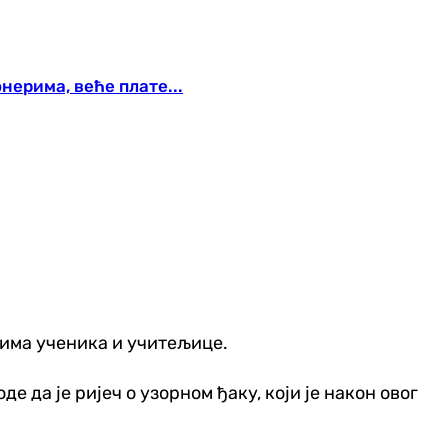
ерима, веће плате...
лима ученика и учитељице.
е да је ријеч о узорном ђаку, који је након овог