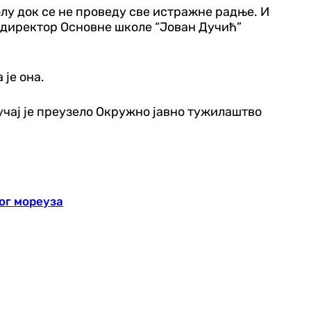
лу док се не проведу све истражне радње. И
 директор Основне школе “Јован Дучић”
 је она.
учај је преузело Окружно јавно тужилаштво
ог мореуза