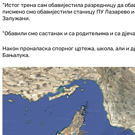
"Истог трена сам обавијестила разредницу да оба
писмено смо обавијестили станицу ПУ Лазарево и
Залужани.
"Обавили смо састанак и са родитељима и са дјечак
Након проналаска спорног цртежа, школа, али и д
Бањалука.