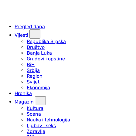
Pregled dana
Vijesti
Republika Srpska
Društvo
Banja Luka
Gradovi i opštine
BiH
Srbija
Region
Svijet
Ekonomija
Hronika
Magazin
Kultura
Scena
Nauka i tehnologija
Ljubav i seks
Zdravlje