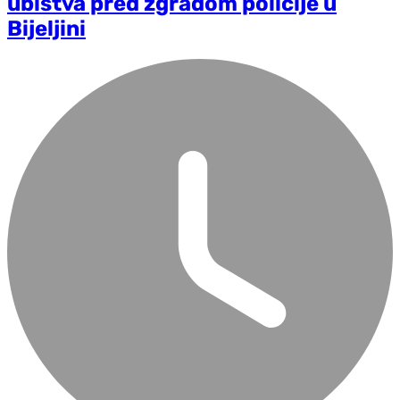
ubistva pred zgradom policije u
Bijeljini