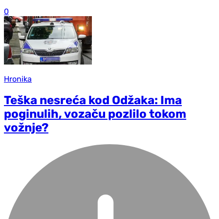
0
Hronika
Teška nesreća kod Odžaka: Ima
poginulih, vozaču pozlilo tokom
vožnje?