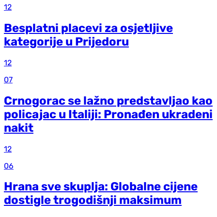
12
Besplatni placevi za osjetljive
kategorije u Prijedoru
12
07
Crnogorac se lažno predstavljao kao
policajac u Italiji: Pronađen ukradeni
nakit
12
06
Hrana sve skuplja: Globalne cijene
dostigle trogodišnji maksimum