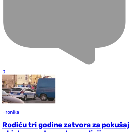
0
Hronika
Rodiću tri godine zatvora za pokušaj