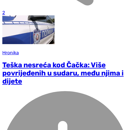
2
Hronika
Teška nesreća kod Čačka: Više
povrijeđenih u sudaru, među njima i
dijete