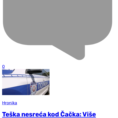
0
Hronika
Teška nesreća kod Čačka: Više