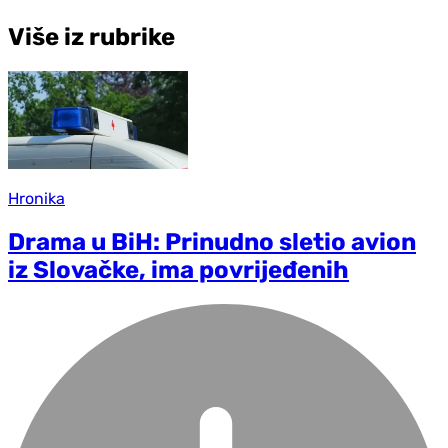
Više iz rubrike
Hronika
Drama u BiH: Prinudno sletio avion
iz Slovačke, ima povrijeđenih