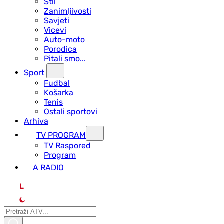
Stil
Zanimljivosti
Savjeti
Vicevi
Auto-moto
Porodica
Pitali smo...
Sport
Fudbal
Košarka
Tenis
Ostali sportovi
Arhiva
TV PROGRAM
ТV Raspored
Program
A RADIO
L