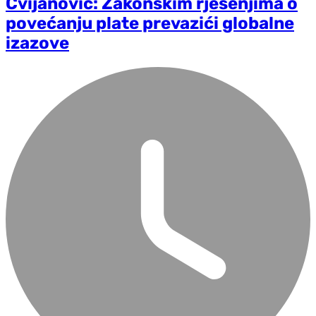
Cvijanović: Zakonskim rješenjima o
povećanju plate prevazići globalne
izazove