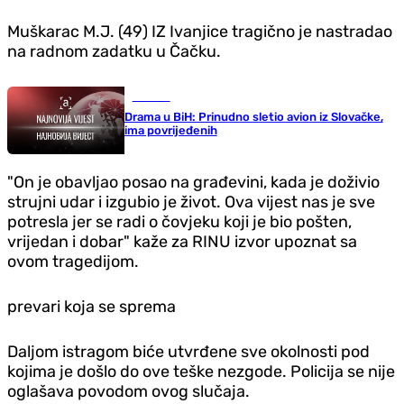
Muškarac M.J. (49) IZ Ivanjice tragično je nastradao
na radnom zadatku u Čačku.
Hronika
Drama u BiH: Prinudno sletio avion iz Slovačke,
ima povrijeđenih
"On je obavljao posao na građevini, kada je doživio
strujni udar i izgubio je život. Ova vijest nas je sve
potresla jer se radi o čovjeku koji je bio pošten,
vrijedan i dobar" kaže za RINU izvor upoznat sa
ovom tragedijom.
prevari koja se sprema
Daljom istragom biće utvrđene sve okolnosti pod
kojima je došlo do ove teške nezgode. Policija se nije
oglašava povodom ovog slučaja.