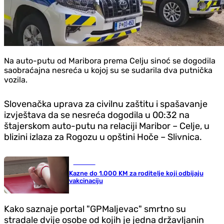
Na auto-putu od Maribora prema Celju sinoć se dogodila
saobraćajna nesreća u kojoj su se sudarila dva putnička
vozila.
Slovenačka uprava za civilnu zaštitu i spašavanje
izvještava da se nesreća dogodila u 00:32 na
štajerskom auto-putu na relaciji Maribor – Celje, u
blizini izlaza za Rogozu u opštini Hoče – Slivnica.
Društvo
Kazne do 1.000 KM za roditelje koji odbijaju
vakcinaciju
Kako saznaje portal "GPMaljevac" smrtno su
stradale dvije osobe od kojih je jedna državljanin