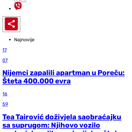
Najnovije
17
07
Nijemci zapalili apartman u Poreču:
Šteta 400.000 evra
16
59
Tea Tairović doživjela saobraćajku
sa suprugom: Njihovo vozilo