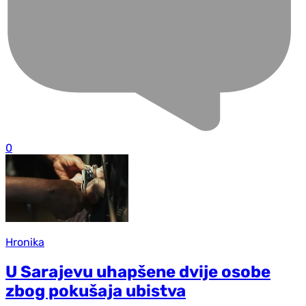
0
Hronika
U Sarajevu uhapšene dvije osobe
zbog pokušaja ubistva