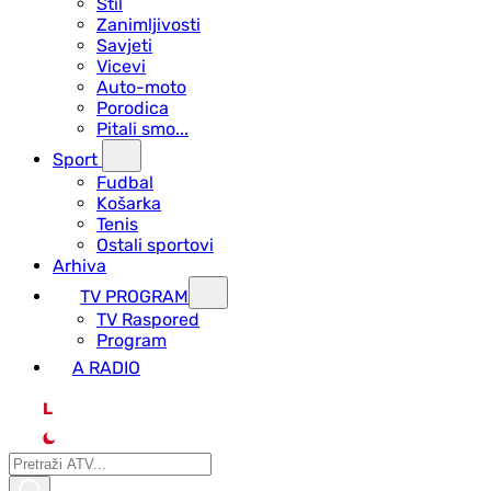
Stil
Zanimljivosti
Savjeti
Vicevi
Auto-moto
Porodica
Pitali smo...
Sport
Fudbal
Košarka
Tenis
Ostali sportovi
Arhiva
TV PROGRAM
ТV Raspored
Program
A RADIO
L