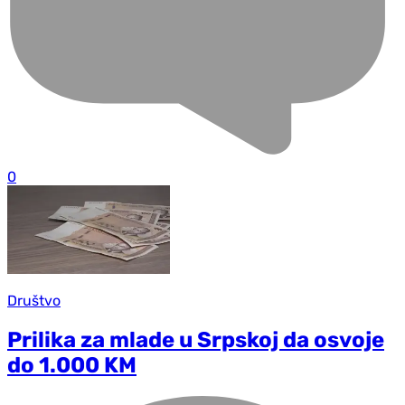
0
Društvo
Prilika za mlade u Srpskoj da osvoje
do 1.000 KM