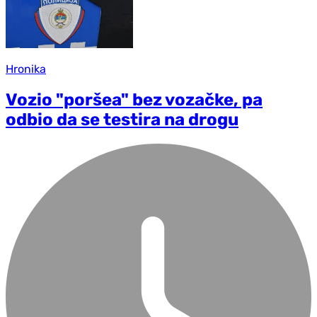
Hronika
Vozio "poršea" bez vozačke, pa
odbio da se testira na drogu