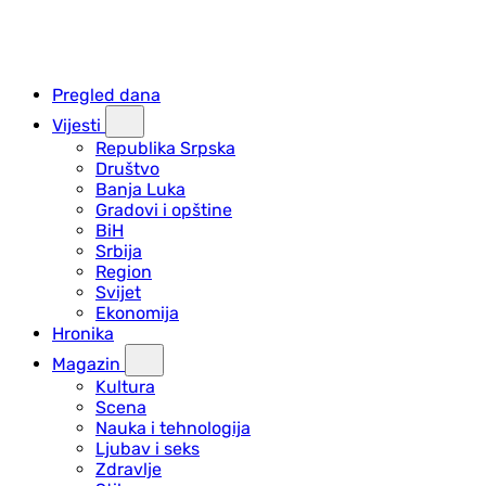
Pregled dana
Vijesti
Republika Srpska
Društvo
Banja Luka
Gradovi i opštine
BiH
Srbija
Region
Svijet
Ekonomija
Hronika
Magazin
Kultura
Scena
Nauka i tehnologija
Ljubav i seks
Zdravlje