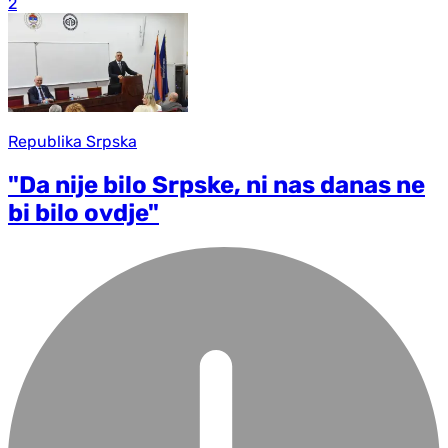
2
Republika Srpska
"Da nije bilo Srpske, ni nas danas ne
bi bilo ovdje"