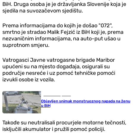
BiH. Druga osoba je je državljanka Slovenije koja je
sjedila na suvozačevom sjedištu.
Prema informacijama do kojih je došao "072",
smrtno je stradao Malik Fejzić iz BiH koji je, prema
nezvaničnim informacijama, na auto-put ušao u
suprotnom smjeru.
Vatrogasci Javne vatrogasne brigade Maribor
upućeni su na mjesto događaja, osigurali su
područje nesreće i uz pomoć tehničke pomoći
izvukli osobe iz vozila.
Gradovi i opštine
Objavljen snimak monstruoznog napada na ženu
u BiH
Takođe su neutralisali procurjele motorne tečnosti,
isključili akumulator i pružili pomoć policiji.