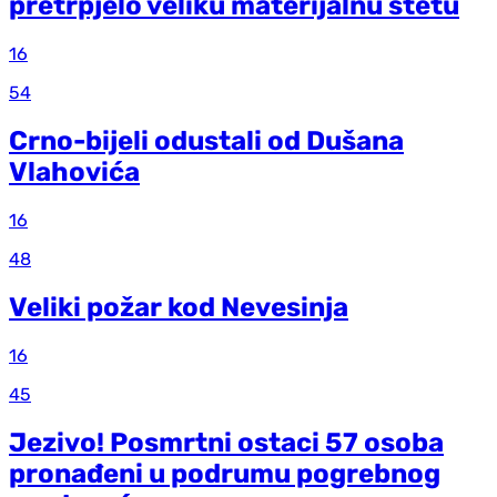
pretrpjelo veliku materijalnu štetu
16
54
Crno-bijeli odustali od Dušana
Vlahovića
16
48
Veliki požar kod Nevesinja
16
45
Jezivo! Posmrtni ostaci 57 osoba
pronađeni u podrumu pogrebnog