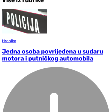
Više iz rubrike
Hronika
Jedna osoba povrijeđena u sudaru
motora i putničkog automobila