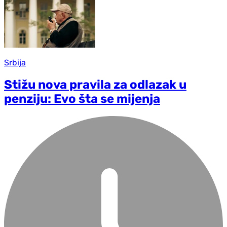
Srbija
Stižu nova pravila za odlazak u
penziju: Evo šta se mijenja