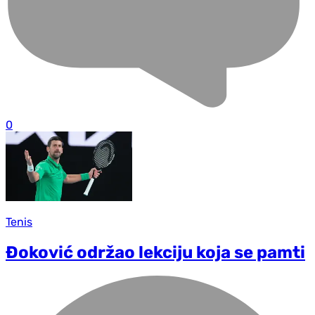
0
Tenis
Đoković održao lekciju koja se pamti