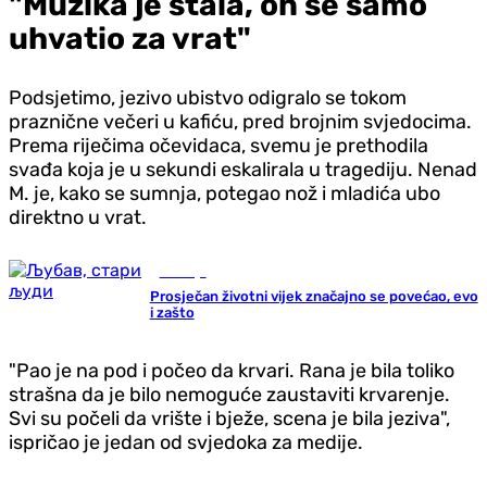
"Muzika je stala, on se samo
uhvatio za vrat"
Podsjetimo, jezivo ubistvo odigralo se tokom
praznične večeri u kafiću, pred brojnim svjedocima.
Prema riječima očevidaca, svemu je prethodila
svađa koja je u sekundi eskalirala u tragediju. Nenad
M. je, kako se sumnja, potegao nož i mladića ubo
direktno u vrat.
Zdravlje
Prosječan životni vijek značajno se povećao, evo
i zašto
"Pao je na pod i počeo da krvari. Rana je bila toliko
strašna da je bilo nemoguće zaustaviti krvarenje.
Svi su počeli da vrište i bježe, scena je bila jeziva",
ispričao je jedan od svjedoka za medije.