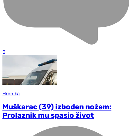
0
Hronika
Muškarac (39) izboden nožem:
Prolaznik mu spasio život