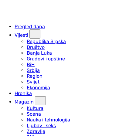
Pregled dana
Vijesti
Republika Srpska
Društvo
Banja Luka
Gradovi i opštine
BiH
Srbija
Region
Svijet
Ekonomija
Hronika
Magazin
Kultura
Scena
Nauka i tehnologija
Ljubav i seks
Zdravlje