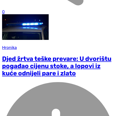
0
Hronika
Djed žrtva teške prevare: U dvorištu
pogađao cijenu stoke, a lopovi iz
kuće odnijeli pare i zlato