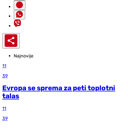
Najnovije
11
39
Evropa se sprema za peti toplotni
talas
11
39