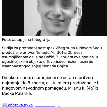
Foto:
Ustupljena fotografija
Sudija za prethodni postupak Višeg suda u Novom Sadu
produžio je pritvor Nenadu M. (30) iz Obrovca,
osumnjičenom da je na Božić, 7. januara ove godine, u
ugostiteljskom objektu u Tovariševu nožem usmrtio
osamnaestogodišnjeg Nenada Gojića.
Odlukom suda, osumnjičeni će ostati u pritvoru
najmanje do 8. marta, a ista mjera produžena je i
njegovom navodnom pomagaču, Milanu K. (46) iz
Bačke Palanke.
Nauka i tehnologija