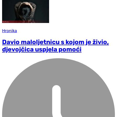
Hronika
Davio maloljetnicu s kojom je živio,
djevojčica uspjela pomoći