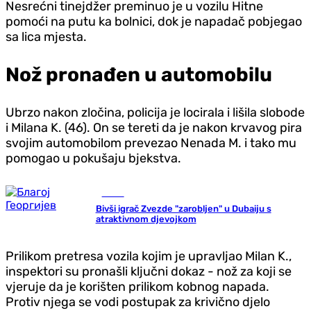
Nesrećni tinejdžer preminuo je u vozilu Hitne
pomoći na putu ka bolnici, dok je napadač pobjegao
sa lica mjesta.
Nož pronađen u automobilu
Ubrzo nakon zločina, policija je locirala i lišila slobode
i Milana K. (46). On se tereti da je nakon krvavog pira
svojim automobilom prevezao Nenada M. i tako mu
pomogao u pokušaju bjekstva.
Scena
Bivši igrač Zvezde "zarobljen" u Dubaiju s
atraktivnom d‌jevojkom
Prilikom pretresa vozila kojim je upravljao Milan K.,
inspektori su pronašli ključni dokaz - nož za koji se
vjeruje da je korišten prilikom kobnog napada.
Protiv njega se vodi postupak za krivično djelo