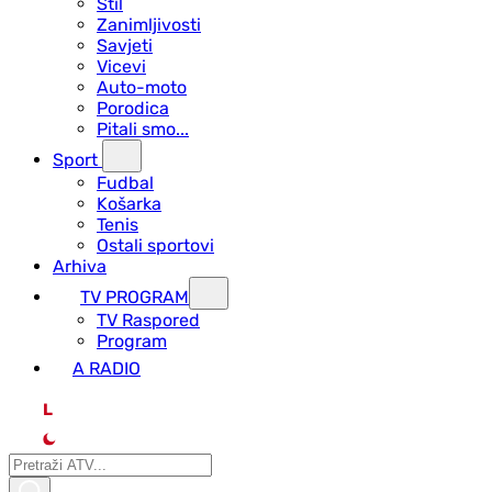
Stil
Zanimljivosti
Savjeti
Vicevi
Auto-moto
Porodica
Pitali smo...
Sport
Fudbal
Košarka
Tenis
Ostali sportovi
Arhiva
TV PROGRAM
ТV Raspored
Program
A RADIO
L