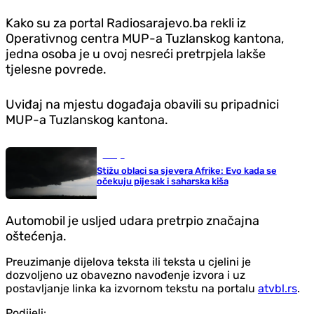
Kako su za portal Radiosarajevo.ba rekli iz
Operativnog centra MUP-a Tuzlanskog kantona,
jedna osoba je u ovoj nesreći pretrpjela lakše
tjelesne povrede.
Uviđaj na mjestu događaja obavili su pripadnici
MUP-a Tuzlanskog kantona.
Srbija
Stižu oblaci sa sjevera Afrike: Evo kada se
očekuju pijesak i saharska kiša
Automobil je usljed udara pretrpio značajna
oštećenja.
Preuzimanje dijelova teksta ili teksta u cjelini je
dozvoljeno uz obavezno navođenje izvora i uz
postavljanje linka ka izvornom tekstu na portalu
atvbl.rs
.
Podijeli: