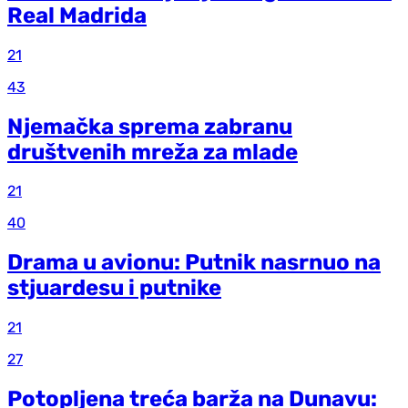
Real Madrida
21
43
Njemačka sprema zabranu
društvenih mreža za mlade
21
40
Drama u avionu: Putnik nasrnuo na
stjuardesu i putnike
21
27
Potopljena treća barža na Dunavu: