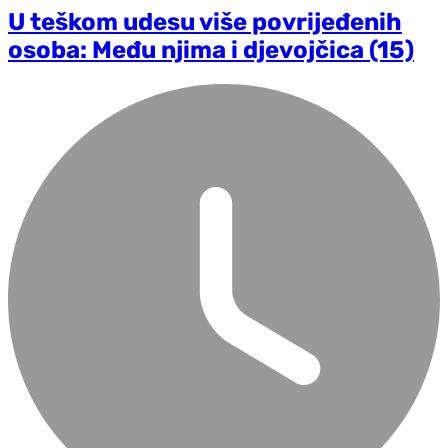
U teškom udesu više povrijeđenih
osoba: Među njima i djevojčica (15)