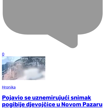
0
Hronika
Pojavio se uznemirujući snimak
pogibije djevojčice u Novom Pazaru