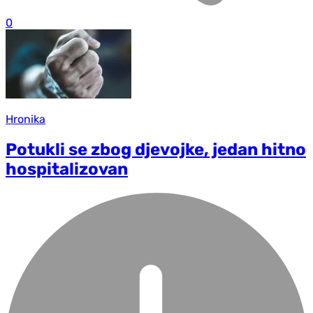
0
Hronika
Potukli se zbog djevojke, jedan hitno
hospitalizovan