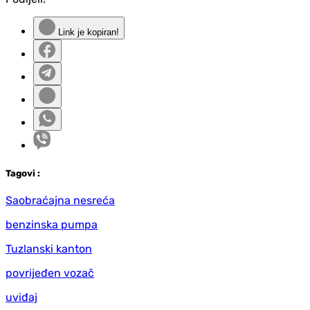
Link je kopiran!
Tag
ovi
:
Saobraćajna nesreća
benzinska pumpa
Tuzlanski kanton
povrijeđen vozač
uviđaj