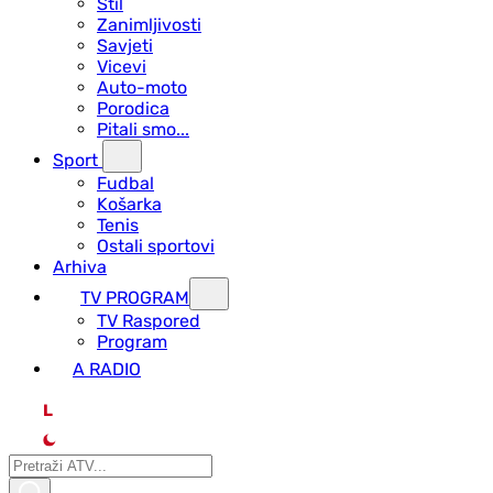
Stil
Zanimljivosti
Savjeti
Vicevi
Auto-moto
Porodica
Pitali smo...
Sport
Fudbal
Košarka
Tenis
Ostali sportovi
Arhiva
TV PROGRAM
ТV Raspored
Program
A RADIO
L