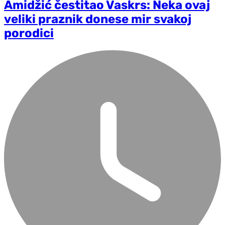
Amidžić čestitao Vaskrs: Neka ovaj
veliki praznik donese mir svakoj
porodici