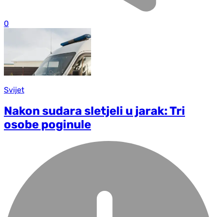
0
Svijet
Nakon sudara sletjeli u jarak: Tri
osobe poginule