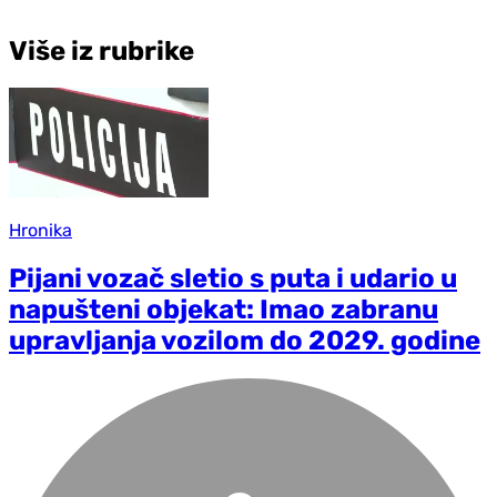
Više iz rubrike
Hronika
Pijani vozač sletio s puta i udario u
napušteni objekat: Imao zabranu
upravljanja vozilom do 2029. godine