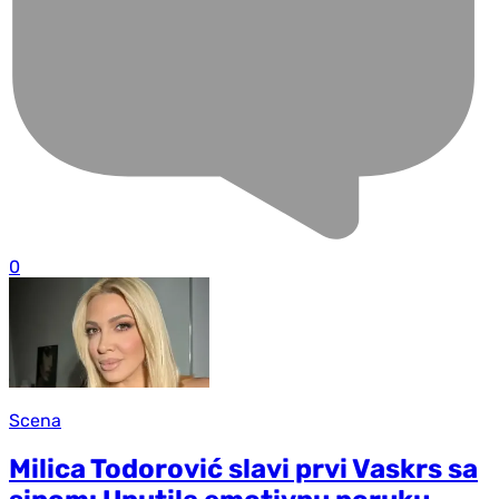
0
Scena
Milica Todorović slavi prvi Vaskrs sa