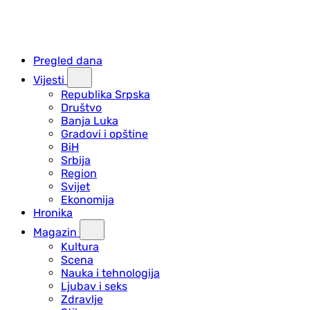
Pregled dana
Vijesti
Republika Srpska
Društvo
Banja Luka
Gradovi i opštine
BiH
Srbija
Region
Svijet
Ekonomija
Hronika
Magazin
Kultura
Scena
Nauka i tehnologija
Ljubav i seks
Zdravlje