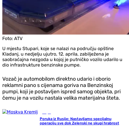
Foto:
ATV
U mjestu Stupari, koje se nalazi na području opštine
Kladanj, u nedjelju ujutro, 12. aprila, zabilježena je
saobraćajna nezgoda u kojoj je putničko vozilo udarilo u
dio infrastrukture benzinske pumpe.
Vozač je automobilom direktno udario i oborio
reklamni pano s cijenama goriva na Benzinskoj
pumpi, koji je postavljen ispred samog objekta, pri
čemu je na vozilu nastala velika materijalna šteta.
Svijet
Poruka iz Rusije: Nastavljamo specijalnu
operaciju sve dok Zelenski ne skupi hrabrost