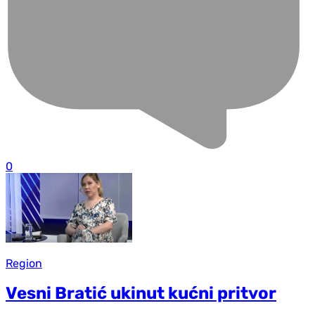
0
Region
Vesni Bratić ukinut kućni pritvor