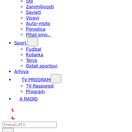
Stil
Zanimljivosti
Savjeti
Vicevi
Auto-moto
Porodica
Pitali smo...
Sport
Fudbal
Košarka
Tenis
Ostali sportovi
Arhiva
TV PROGRAM
ТV Raspored
Program
A RADIO
L