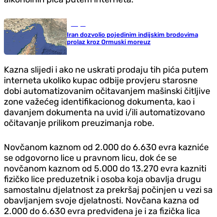
Svijet
Iran dozvolio pojedinim indijskim brodovima
prolaz kroz Ormuski moreuz
Kazna slijedi i ako ne uskrati prodaju tih pića putem
interneta ukoliko kupac odbije provjeru starosne
dobi automatizovanim očitavanjem mašinski čitljive
zone važećeg identifikacionog dokumenta, kao i
davanjem dokumenta na uvid i/ili automatizovano
očitavanje prilikom preuzimanja robe.
Novčanom kaznom od 2.000 do 6.630 evra kazniće
se odgovorno lice u pravnom licu, dok će se
novčanom kaznom od 5.000 do 13.270 evra kazniti
fizičko lice preduzetnik i osoba koja obavlja drugu
samostalnu djelatnost za prekršaj počinjen u vezi sa
obavljanjem svoje djelatnosti. Novčana kazna od
2.000 do 6.630 evra predviđena je i za fizička lica