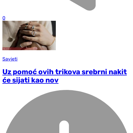
0
Savjeti
Uz pomoć ovih trikova srebrni nakit
će sijati kao nov