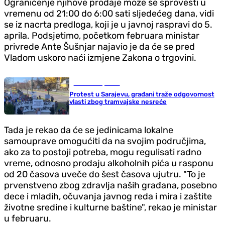
Ograničenje njihove prodaje može se sprovesti u
vremenu od 21:00 do 6:00 sati sljedećeg dana, vidi
se iz nacrta predloga, koji je u javnoj raspravi do 5.
aprila. Podsjetimo, početkom februara ministar
privrede Ante Šušnjar najavio je da će se pred
Vladom uskoro naći izmjene Zakona o trgovini.
Gradovi i opštine
Protest u Sarajevu, građani traže odgovornost
vlasti zbog tramvajske nesreće
Tada je rekao da će se jedinicama lokalne
samouprave omogućiti da na svojim područjima,
ako za to postoji potreba, mogu regulisati radno
vreme, odnosno prodaju alkoholnih pića u rasponu
od 20 časova uveče do šest časova ujutru. "To je
prvenstveno zbog zdravlja naših građana, posebno
dece i mladih, očuvanja javnog reda i mira i zaštite
životne sredine i kulturne baštine", rekao je ministar
u februaru.