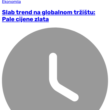
Ekonomija
Slab trend na globalnom tržištu:
Pale cijene zlata