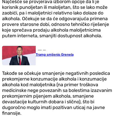
Najčešće se provjerava izborom opcije da li je
korisnik punoljetan ili maloljetan, što se lako može
zaobići, pa i maloljetnici relativno lako dolaze do
alkohola. Očekuje se da će odgovarajuća primena
provere starosne dobi, odnosno tehničko riješenje
koje sprečava prodaju alkohola maloljetnicima
putem interneta, smanjiti dostupnost alkohola.
Svijet
Tramp smijenio Grenela
Takođe se očekuje smanjenje negativnih posledica
prekomjerne konzumacije alkohola i konzumacije
alkohola kod maloljetnika (na primer troškova
medicinske nege povezanih sa bolestima izazvanim
prekomjernim pijenjem alkohola, smanjene
devastacije kulturnih dobara i slično), što bi
dugoročno moglo imati pozitivan uticaj na javne
finansije.