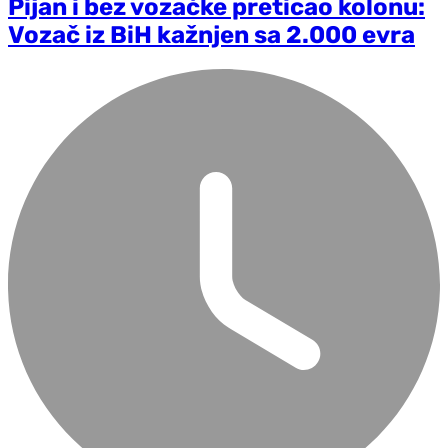
Pijan i bez vozačke preticao kolonu:
Vozač iz BiH kažnjen sa 2.000 evra