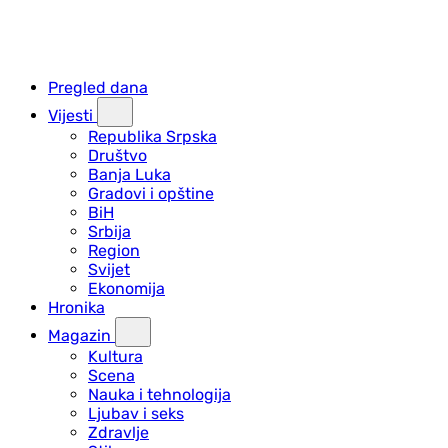
Pregled dana
Vijesti
Republika Srpska
Društvo
Banja Luka
Gradovi i opštine
BiH
Srbija
Region
Svijet
Ekonomija
Hronika
Magazin
Kultura
Scena
Nauka i tehnologija
Ljubav i seks
Zdravlje