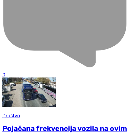
0
Društvo
Pojačana frekvencija vozila na ovim